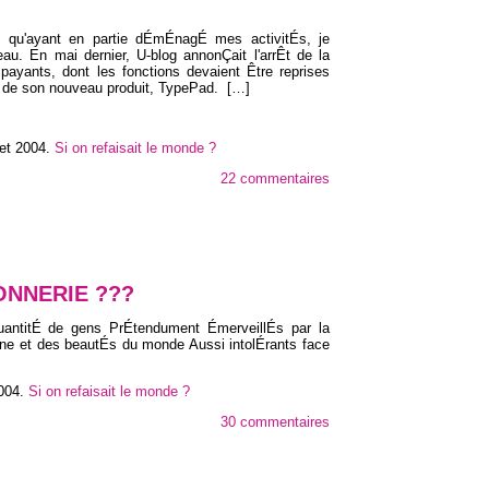
n qu'ayant en partie dÉmÉnagÉ mes activitÉs, je
eau. En mai dernier, U-blog annonÇait l'arrÊt de la
payants, dont les fonctions devaient Être reprises
res de son nouveau produit, TypePad.
[…]
let 2004
.
Si on refaisait le monde ?
22 commentaires
NNERIE ???
uantitÉ de gens PrÉtendument ÉmerveillÉs par la
faune et des beautÉs du monde Aussi intolÉrants face
2004
.
Si on refaisait le monde ?
30 commentaires