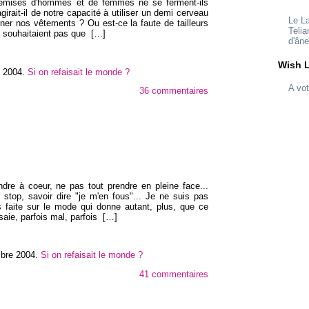
hemises d'hommes et de femmes ne se ferment-ils
rait-il de notre capacité à utiliser un demi cerveau
Le L
nner nos vêtements ? Ou est-ce la faute de tailleurs
Telia
 souhaitaient pas que
[…]
d'ân
Wish L
e 2004
.
Si on refaisait le monde ?
A vot
36 commentaires
ndre à coeur, ne pas tout prendre en pleine face...
e stop, savoir dire "je m'en fous"... Je ne suis pas
 faite sur le mode qui donne autant, plus, que ce
saie, parfois mal, parfois
[…]
mbre 2004
.
Si on refaisait le monde ?
41 commentaires