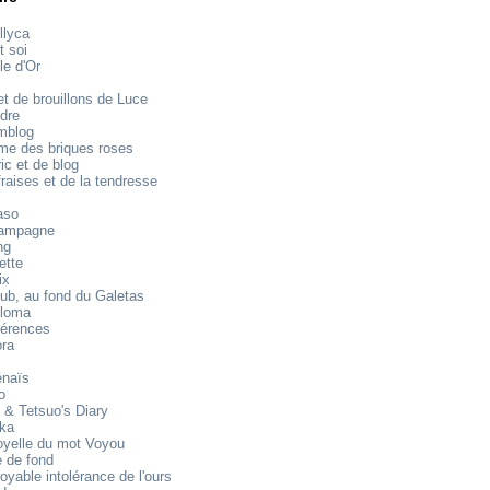
llyca
t soi
le d'Or
t de brouillons de Luce
dre
mblog
e des briques roses
ic et de blog
raises et de la tendresse
aso
ampagne
ng
ette
ix
ub, au fond du Galetas
loma
férences
ora
énaïs
o
 & Tetsuo's Diary
ika
oyelle du mot Voyou
 de fond
royable intolérance de l'ours