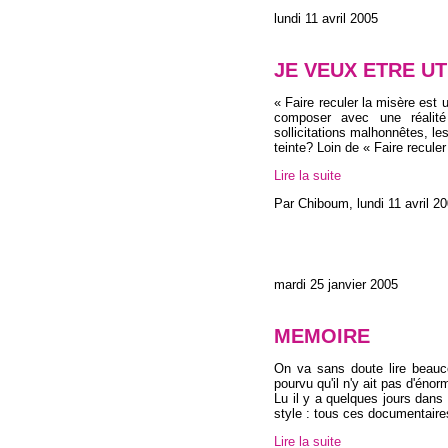
lundi 11 avril 2005
JE VEUX ETRE UTI
« Faire reculer la misère est 
composer avec une réalité
sollicitations malhonnêtes, l
teinte? Loin de « Faire recul
Lire la suite
Par Chiboum,
lundi 11 avril 2
mardi 25 janvier 2005
MEMOIRE
On va sans doute lire beauc
pourvu qu'il n'y ait pas d'éno
Lu il y a quelques jours dans 
style : tous ces documentaire
Lire la suite