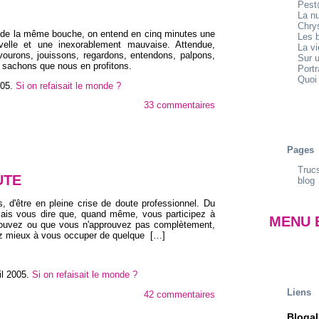
Pest
La n
Chrys
 de la même bouche, on entend en cinq minutes une
Les b
elle et une inexorablement mauvaise. Attendue,
La v
ourons, jouissons, regardons, entendons, palpons,
Sur u
t sachons que nous en profitons.
Portr
Quoi 
005
.
Si on refaisait le monde ?
33 commentaires
Pages
Trucs
UTE
blog
, d'être en pleine crise de doute professionnel. Du
mais vous dire que, quand même, vous participez à
MENU 
ouvez ou que vous n'approuvez pas complètement,
z mieux à vous occuper de quelque
[…]
il 2005
.
Si on refaisait le monde ?
Liens
42 commentaires
Blogal