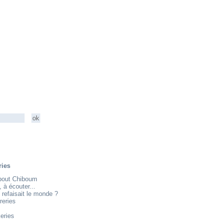
ries
about Chiboum
e, à écouter...
 refaisait le monde ?
reries
eries