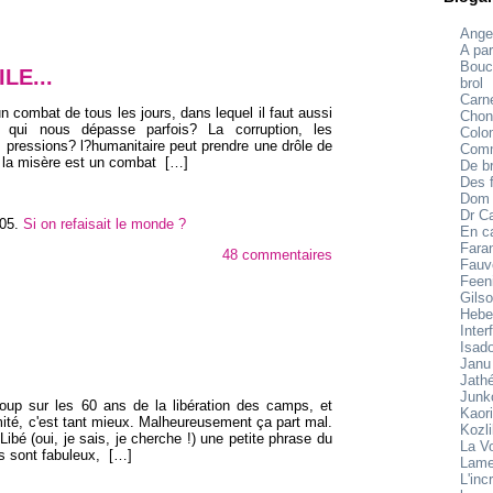
Ange
A par
Bouc
LE...
brol
Carne
un combat de tous les jours, dans lequel il faut aussi
Chon
 qui nous dépasse parfois? La corruption, les
Colo
es pressions? l?humanitaire peut prendre une drôle de
Comm
er la misère est un combat
[…]
De br
Des f
Dom
Dr C
005
.
Si on refaisait le monde ?
En c
Fara
48 commentaires
Fauv
Feen
Gilso
Hebe
Inter
Isad
Janu
Jath
Junk
oup sur les 60 ans de la libération des camps, et
Kaori
rmité, c'est tant mieux. Malheureusement ça part mal.
Kozl
Libé (oui, je sais, je cherche !) une petite phrase du
La V
s sont fabuleux,
[…]
Lame
L'inc