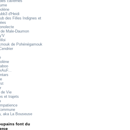
 des cavernes
mume
oolène
ubb3 d'Heidi
ub des Filles Indignes et
rées
onolecte
 de Male-Daumon
y'V
 Moi
mouk de Pohénégamouk
Cendrier
o
olène
aboo
rAsF...
ntars
te
rst
r
 de Vie
s et trajets
u
impatience
Commune
a, aka La Bouseuse
upains font du
rce