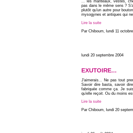
... les manteaux, vestes, c
pas dans le même sens ? S'agi
plutôt qu'un autre pour bouto
mysogynes et antiques qui ne
Lire la suite
Par Chiboum,
lundi 11 octobr
lundi 20 septembre 2004
EXUTOIRE...
J'aimerais... Ne pas tout pre
Savoir dire basta, savoir dir
fabriquée comme ça. Je suis
qu'elle reçoit. Ou du moins es
Lire la suite
Par Chiboum,
lundi 20 septe