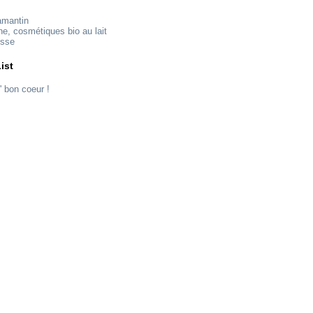
amantin
ne, cosmétiques bio au lait
esse
ist
' bon coeur !