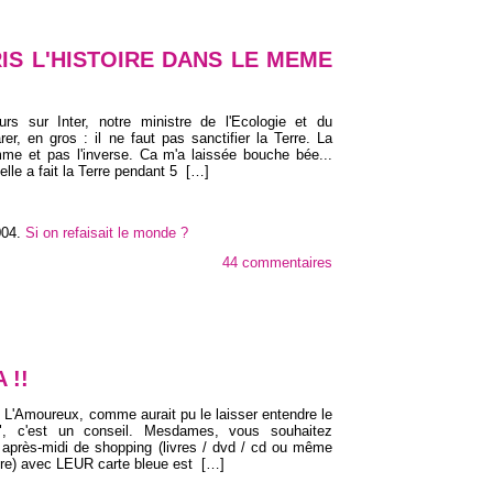
IS L'HISTOIRE DANS LE MEME
rs sur Inter, notre ministre de l'Ecologie et du
r, en gros : il ne faut pas sanctifier la Terre. La
mme et pas l'inverse. Ca m'a laissée bouche bée...
lle a fait la Terre pendant 5
[…]
004
.
Si on refaisait le monde ?
44 commentaires
 !!
de L'Amoureux, comme aurait pu le laisser entendre le
e", c'est un conseil. Mesdames, vous souhaitez
 après-midi de shopping (livres / dvd / cd ou même
aire) avec LEUR carte bleue est
[…]