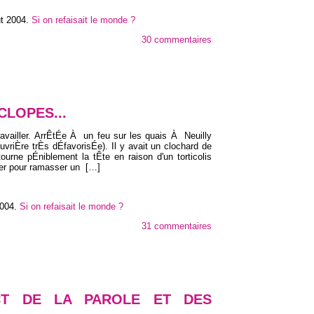
ût 2004
.
Si on refaisait le monde ?
30 commentaires
CLOPES...
 travailler. ArrÊtÉe À un feu sur les quais À Neuilly
uvriÈre trÈs dÉfavorisÉe). Il y avait un clochard de
tourne pÉniblement la tÊte en raison d'un torticolis
sser pour ramasser un
[…]
2004
.
Si on refaisait le monde ?
31 commentaires
CT DE LA PAROLE ET DES