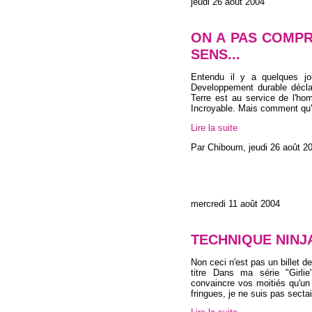
jeudi 26 août 2004
ON A PAS COMPR
SENS...
Entendu il y a quelques jou
Developpement durable déclare
Terre est au service de l'ho
Incroyable. Mais comment qu'e
Lire la suite
Par Chiboum,
jeudi 26 août 2
mercredi 11 août 2004
TECHNIQUE NINJA
Non ceci n'est pas un billet 
titre Dans ma série "Girli
convaincre vos moitiés qu'un
fringues, je ne suis pas sect