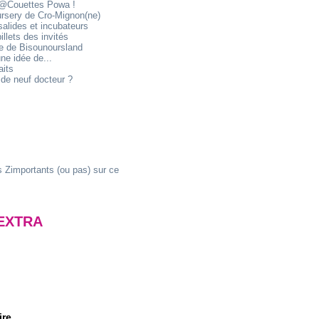
@Couettes Powa !
ursery de Cro-Mignon(ne)
alides et incubateurs
illets des invités
ie de Bisounoursland
ne idée de...
aits
de neuf docteur ?
 Zimportants (ou pas) sur ce
EXTRA
ire