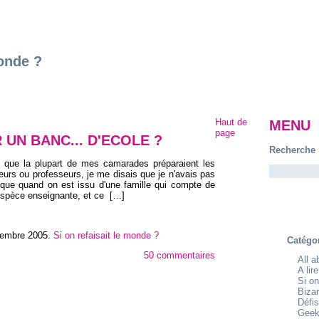
monde ?
Haut de
MENU
page
 UN BANC... D'ECOLE ?
Recherche
rs que la plupart de mes camarades préparaient les
teurs ou professeurs, je me disais que je n'avais pas
re que quand on est issu d'une famille qui compte de
espèce enseignante, et ce
[…]
tembre 2005
.
Si on refaisait le monde ?
Catégo
50 commentaires
All 
A lir
Si on
Bizar
Défis
Geek