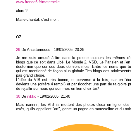
www.france5.fr/maternelle...
alors ?
Marie-chantal, c'est moi..
OZ
29
De Anastomoses -
19/01/2005, 20:28
Je me suis amusé à lire dans la presse toujours les mêmes ré
blogs que ce soit dans Libé, Le Monde 2, VSD, Le Parisien et j'en
doute rien que sur ces deux derniers mois. Entre les noms que tu
qui est mentionné de façon plus globale "les blogs des adolescents
pas grand chose.
L'idée du VIB est très bonne, et perverse à la fois, car en l'éc
deviens une (critère 4 rempli) et par ricochet une part de ta gloire 
de rejaillir sur nous qui sommes en lien chez toi?
30
De
nikko
-
19/01/2005, 21:40
Mais nannnn, les VIB ils mettent des photos d'eux en ligne, des
osés, qu'ils appellent "art", genre un pagne en mousseline et du noir