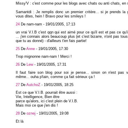
Missy'V : c'est comme pour les blogs avec chats ou anti chats, e
Samantdi : Je remplis donc un premier critère... si je prends la 
vous dites, hein ! Bravo pour les smileys !
24
De nam-nam -
19/01/2005, 17:13
un vrai V.I.B c'est qqn qui est aimé pour ce qu'il est et pas ce qu'i
... j'en connais alors beaucoup plus (et c'est bizarre, n'ont pas tous
que tu as donné) - d'ailleurs t'en fais partie!
25
De
Anne
-
19/01/2005, 17:30
Trop mignonne nam-nam ! Merci !
26
De
Lew
-
19/01/2005, 17:31
Il faut faire son blog pour soi je pense... sinon on n'est pas 
même... ouha p'tain, comme ça fait sérieux ça !
27
De
AutchoZ
-
19/01/2005, 18:25
Est ce que V.I.B. pourrait être aussi :
Vie, Intelligence, Bien être
parce qu'alors, ici c'est plein de V.I.B.
Mais moi ce que j'en dis !
28
De
oznej
-
19/01/2005, 19:08
Et là