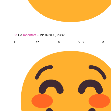
33
De
racontars
-
19/01/2005, 23:48
Tu es a VIB à 