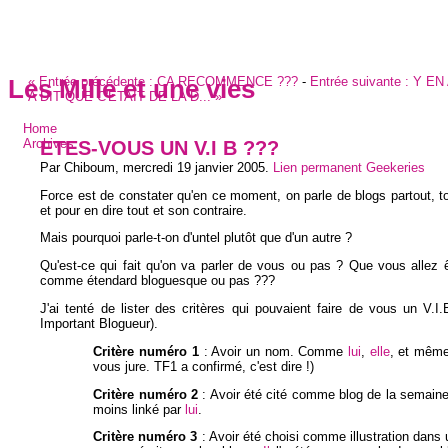
«
Entrée précédente :
CA RECOMMENCE ???
-
Entrée suivante :
Y EN
Les Mille et une vies
A DIT QUE C'ETAIT DE LA D...
»
Home
ETES-VOUS UN V.I B ???
Archives
Par Chiboum,
mercredi 19 janvier 2005
.
Lien permanent
Geekeries
Force est de constater qu'en ce moment, on parle de blogs partout, t
et pour en dire tout et son contraire.
Mais pourquoi parle-t-on d'untel plutôt que d'un autre ?
Qu'est-ce qui fait qu'on va parler de vous ou pas ? Que vous allez 
comme étendard bloguesque ou pas ???
J'ai tenté de lister des critères qui pouvaient faire de vous un V.I.
Important Blogueur).
Critère numéro 1
: Avoir un nom. Comme
lui
,
elle
, et mêm
vous jure. TF1 a confirmé, c'est dire !)
Critère numéro 2
: Avoir été cité comme blog de la semaine
moins linké par
lui
.
Critère numéro 3
: Avoir été choisi comme illustration dans u