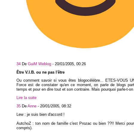
34
De
GuiM Weblog
-
20/01/2005, 00:26
Être V.I.B. ou ne pas l'être
Ou comment savoir si vous êtes blogocélèbre... ETES-VOUS U
Force est de constater qu'en ce moment, on parle de blogs parto
temps et pour en dire tout et son contraire. Mais pourquoi parle-t-on 
Lire la suite
35
De
Anne
-
20/01/2005, 08:32
Lew : je suis bien d'accord !
AutchoZ : ton nom de famille c'est Prozac ou bien ??!! Merci pour l
compris).