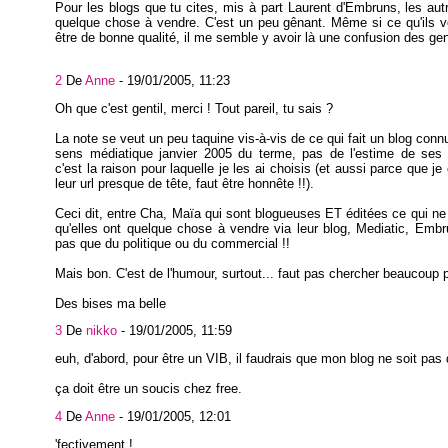
Pour les blogs que tu cites, mis à part Laurent d'Embruns, les aut
quelque chose à vendre. C'est un peu gênant. Même si ce qu'ils 
être de bonne qualité, il me semble y avoir là une confusion des gen
2
De
Anne
-
19/01/2005, 11:23
Oh que c'est gentil, merci ! Tout pareil, tu sais ?
La note se veut un peu taquine vis-à-vis de ce qui fait un blog conn
sens médiatique janvier 2005 du terme, pas de l'estime de ses l
c'est la raison pour laquelle je les ai choisis (et aussi parce que j
leur url presque de tête, faut être honnête !!).
Ceci dit, entre Cha, Maïa qui sont blogueuses ET éditées ce qui ne 
qu'elles ont quelque chose à vendre via leur blog, Mediatic, Embru
pas que du politique ou du commercial !!
Mais bon. C'est de l'humour, surtout... faut pas chercher beaucoup pl
Des bises ma belle
3
De
nikko
-
19/01/2005, 11:59
euh, d'abord, pour être un VIB, il faudrais que mon blog ne soit pas
ça doit être un soucis chez free.
4
De
Anne
-
19/01/2005, 12:01
'fectivement !