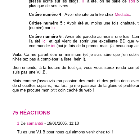
presse écrite sur les blogs.
Il
l'a été, on ne parle de
son
b
plus que de ses livres...
Critère numéro 4
: Avoir été cité ou linké chez
Mediatic
.
Critère numéro 5
: Avoir été au moins une fois chahuté, t
(ou pire) par
lui
.
Critère numéro 6
: Avoir été parodié au moins une fois. 
l'a été
ici
et qui vient de sortir une excellente BD que 
commander
ici
(oui je fais de la promo, mais j'ai beaucoup ai
Voilà. Ca me paraît être un minimum (et je suis sûre que j'en oubl
n'hésitez pas à compléter la liste, hein !).
Bien entendu, à la lecture de tout ça, vous vous serez rendu compt
suis pas une V.I.B.
Mais comme j'assouvis ma passion des mots et des petits riens ave
de chouettes copains, ma foi... je me passerai de la gloire et profitera
que me procure mon p'tit coin caché du web !
75 RÉACTIONS
1
De
samantdi
-
19/01/2005, 11:18
Tu es une V.I.B pour nous qui aimons venir chez toi !