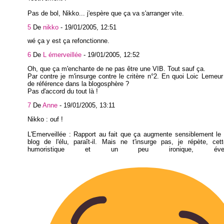
Pas de bol, Nikko... j'espère que ça va s'arranger vite.
5
De
nikko
-
19/01/2005, 12:51
wé ça y est ça refonctionne.
6
De
L émerveillée
-
19/01/2005, 12:52
Oh, que ça m'enchante de ne pas être une VIB. Tout sauf ça.
Par contre je m'insurge contre le critère n°2. En quoi Loic Lemeur fa
de référence dans la blogosphère ?
Pas d'accord du tout là !
7
De
Anne
-
19/01/2005, 13:11
Nikko : ouf !
L'Emerveillée : Rapport au fait que ça augmente sensiblement le t
blog de l'élu, paraît-il. Mais ne t'insurge pas, je répète, cet
humoristique et un peu ironique, éventue