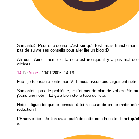
Samantdi> Pour être connu, c'est sûr qu'il l'est, mais franchement 
pas de suivre ses conseils pour aller lire un blog :D
Ah oui ! Anne, même si ta note est ironique il y a pas mal de v
critères
14
De
Anne
-
19/01/2005, 14:16
Fab : je te rassure, entre non VIB, nous assumons largement notre p
Samantdi : pas de problème, je n'ai pas de plan de vol en tête 
j'écris une note !! Et ça a bien été le tube de l'été.
Heïdi : figure-toi que je pensais à toi à cause de ça ce matin mê
rédaction !
L'Emerveillée : Je t'en avais parlé de cette note-là en te disant qu'el
à fai