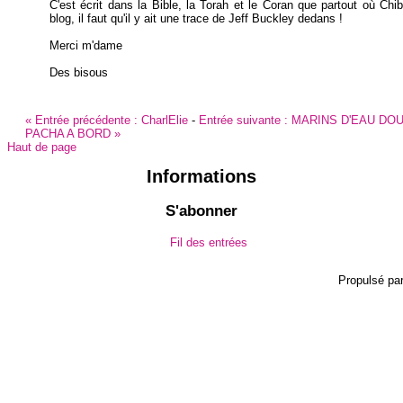
C'est écrit dans la Bible, la Torah et le Coran que partout où Chi
blog, il faut qu'il y ait une trace de Jeff Buckley dedans !
Merci m'dame
Des bisous
«
Entrée précédente :
CharlElie
-
Entrée suivante :
MARINS D'EAU DOUC
PACHA A BORD
»
Haut de page
Informations
S'abonner
Fil des entrées
Propulsé pa