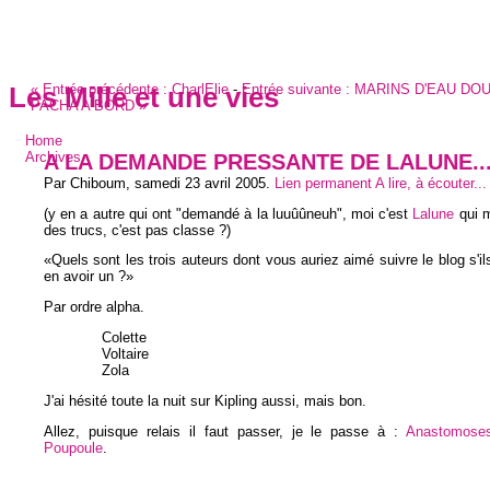
«
Entrée précédente :
CharlElie
-
Entrée suivante :
MARINS D'EAU DOUC
Les Mille et une vies
PACHA A BORD
»
Home
A LA DEMANDE PRESSANTE DE LALUNE..
Archives
Par Chiboum,
samedi 23 avril 2005
.
Lien permanent
A lire, à écouter...
(y en a autre qui ont "demandé à la luuûûneuh", moi c'est
Lalune
qui 
des trucs, c'est pas classe ?)
Quels sont les trois auteurs dont vous auriez aimé suivre le blog s'il
en avoir un ?
Par ordre alpha.
Colette
Voltaire
Zola
J'ai hésité toute la nuit sur Kipling aussi, mais bon.
Allez, puisque relais il faut passer, je le passe à :
Anastomose
Poupoule
.