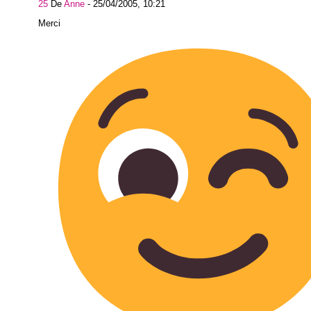
25
De
Anne
-
25/04/2005, 10:21
Merci m'da