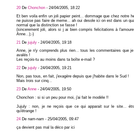
20
De
Chonchon
-
24/04/2005, 18:22
Et ben voila enfin un joli papier peint... dommage que chez notre h
ne puisse pas faire de meme... ah oui desole ici on est dans un qua
normal que la distinction se fasse !
(sincerement joli, alors si j ai bien compris felicitations à l'amour
Anne...);-)
21
De
jujuly
-
24/04/2005, 19:18
Anne, je n'y comprends plus rien... tous les commentaires que je 
avalés !
Les reçois-tu au moins dans ta boîte e-mail ?
22
De
jujuly
-
24/04/2005, 19:21
Non, pas tous, en fait, j'exagère depuis que j'habite dans le Sud !
Mais trois sur cinq...
23
De
Anne
-
24/04/2005, 19:50
Chonchon : si si un peu pour moi, j'ai fait le modèle !!
Jujuly : non, je ne reçois que ce qui apparait sur le site... ét
qu'étrange !
24
De nam-nam -
25/04/2005, 09:47
ça devient pas mal la déco par ici