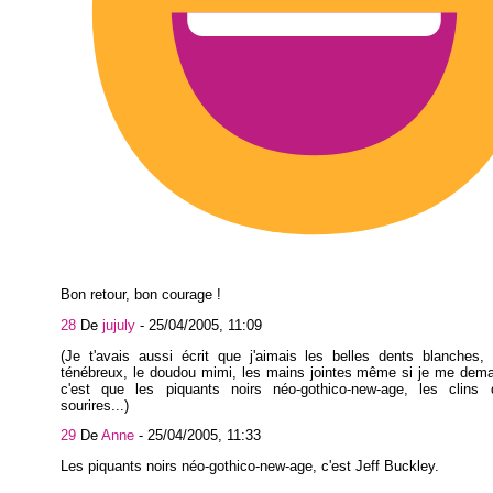
Bon retour, bon courage !
28
De
jujuly
-
25/04/2005, 11:09
(Je t'avais aussi écrit que j'aimais les belles dents blanches,
ténébreux, le doudou mimi, les mains jointes même si je me dem
c'est que les piquants noirs néo-gothico-new-age, les clins d
sourires...)
29
De
Anne
-
25/04/2005, 11:33
Les piquants noirs néo-gothico-new-age, c'est Jeff Buckley.