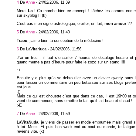
4
De
Anne
-
24/02/2006, 11:39
Merci
Lo
! Ca marche bien ce concept ! Lâchez les comms comme
sur skyblog !! (k)
C'est pas mon signe astrologique, oreiller, en fait,
mon amour
??
5
De
Anne
-
24/02/2006, 11:40
Traou
, j'aime bien ta conception de la médecine !
6
De LaVitaNuda -
24/02/2006, 11:56
J`ai un truc : il faut s`enauiller 7 heures de decalage horaire et 
quand meme a pas d`heure pour faire le zozo sur un stand !!!!
:) 
Ensuite y a plus qu`a se debrouiller avec un clavier qwerty sans 
pour laisser un commentaire un peu betassou sur ses blogs prefere
est joue.
:))
Mais ce qui est chouette c`est que dans ce cas, il est 19h00 et 
vient de commencer, sans omettre le fait qu`il fait beau et chaud !
:-E
7
De
Anne
-
24/02/2006, 11:59
LaVitaNuda
, je viens de passer en mode embrumée mais grand so
à toi. Merci. Et puis bon week-end au bout du monde, te fatigue
reviens vite. (k)