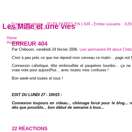
«
Entrée précédente :
JEUDI PATTES EN L'AIR
-
Entrée suivante :
JUS
Les Mille et une vies
ALLER TROP LOIN
»
Home
ERREUR 404
Archives
Par Chiboum,
vendredi 24 février 2006
.
Lien permanent
All about Chi
C'est à peu près ce que me répond mon cerveau ce matin... page not 
Connexion cahotique, tête embrouillée et paupières lourdes... ça ne
vraie note pour aujourd'hui... avec toutes mes confuses !
Bon week-end toutes et tous !
EDIT DU LUNDI 27 - 10H15 :
Connexion toujours en rideau... chômage forcé pour le blog... 
dès que possible... bon début de semaine à tous...
22 RÉACTIONS