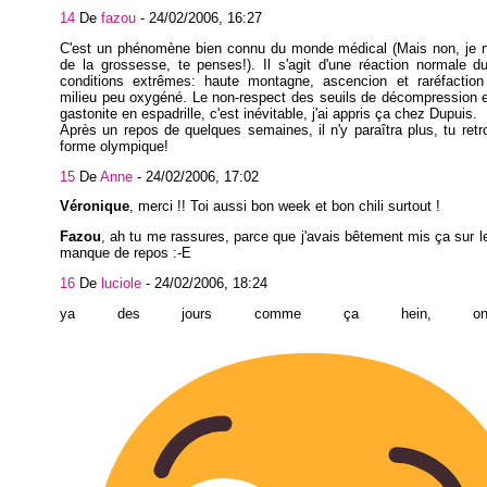
14
De
fazou
-
24/02/2006, 16:27
C'est un phénomène bien connu du monde médical (Mais non, je n
de la grossesse, te penses!). Il s'agit d'une réaction normale 
conditions extrêmes: haute montagne, ascencion et raréfaction 
milieu peu oxygéné. Le non-respect des seuils de décompression 
gastonite en espadrille, c'est inévitable, j'ai appris ça chez Dupuis.
Après un repos de quelques semaines, il n'y paraîtra plus, tu ret
forme olympique!
15
De
Anne
-
24/02/2006, 17:02
Véronique
, merci !! Toi aussi bon week et bon chili surtout !
Fazou
, ah tu me rassures, parce que j'avais bêtement mis ça sur 
manque de repos :-E
16
De
luciole
-
24/02/2006, 18:24
ya des jours comme ça hein, on 