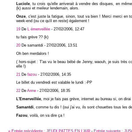
Luciole
, tu crois qu'elle arriverait à vendre des disques, en mêm
(k) aussi et meileur lendemain, alors.
Onze
, c'est juste la fatigue, sinon, tout va bien ! Merci merci en 
week-end (ou ce qu'il en reste) également !
19
De
L émerveillée
-
27/02/2006, 12:47
tu fais grève ?? (k)
20
De samantdi -
27/02/2006, 13:51
Oh ben merdalors !
( hors-sujet : T'as vu le beau bébé de Jenny, waouh, je suis très c
elle !)
21
De
fazou
-
27/02/2006, 14:35
Le billet du vendredi est valable le lundi :-PP
22
De
Anne
-
27/02/2006, 18:35
L'Emerveillée
, moi je fais pas grève, internet au bureau si, on dirai 
Samantdi
, comme tu dis ! (oui j'ai vu, ils sont chouettes tous les d
Fazou
, voilà, on va dire ça !
«
Entrée précédente :
JEUDI PATTES EN L'AIR
-
Entrée suivante :
JUS