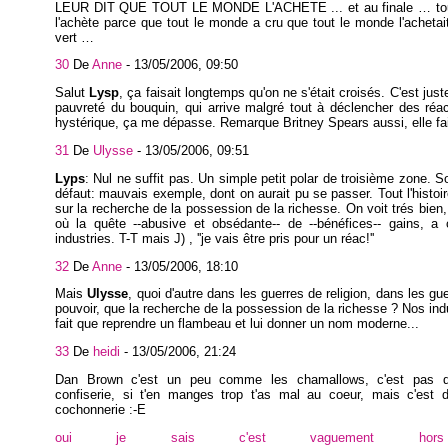
LEUR DIT QUE TOUT LE MONDE L'ACHETE ... et au finale … to
l'achète parce que tout le monde a cru que tout le monde l'acheta
vert …
30
De
Anne
-
13/05/2006, 09:50
Salut
Lysp
, ça faisait longtemps qu'on ne s'était croisés. C'est jus
pauvreté du bouquin, qui arrive malgré tout à déclencher des réa
hystérique, ça me dépasse. Remarque Britney Spears aussi, elle fa
31
De
Ulysse
-
13/05/2006, 09:51
Lyps
: Nul ne suffit pas. Un simple petit polar de troisième zone. S
défaut: mauvais exemple, dont on aurait pu se passer. Tout l'histoi
sur la recherche de la possession de la richesse. On voit trés bien, 
où la quête --abusive et obsédante-- de --bénéfices-- gains, a 
industries. T-T mais J) , ''je vais être pris pour un réac!''
32
De
Anne
-
13/05/2006, 18:10
Mais
Ulysse
, quoi d'autre dans les guerres de religion, dans les gu
pouvoir, que la recherche de la possession de la richesse ? Nos indu
fait que reprendre un flambeau et lui donner un nom moderne...
33
De
heidi
-
13/05/2006, 21:24
Dan Brown c'est un peu comme les chamallows, c'est pas d
confiserie, si t'en manges trop t'as mal au coeur, mais c'est 
cochonnerie :-E
oui je sais c'est vaguement hors