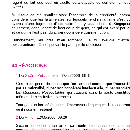
regard du fait que seul un adulte sera capable de demêler la ficti
avérés.
Au risque de me brouiller avec l'ensemble de la chrétienté, comm
considérer que les faits relatés sur lesquels le christianisme s'est co
avérés d'une façon ou d'une autre ? Il y aura donc, à Singapou
seulement, dans l'esprit de beaucoup de gens, ce qui est avéré par leu
et ce qui ne l'est pas, donc sera considéré comme fiction.
Franchement, les bras m'en tombent. La foi aveugle m'effra
obscurantisme. Quel que soit le parti qu'elle choisisse.
44 RÉACTIONS
1
De
Swâmi Petaramesh
-
12/05/2006, 09:13
C'est à ce genre de chose que l'on se rend compte que l'humanité 
par sa rationalité, ni par son honnêteté intellectuelle, ni par sa tolé
les
Messieurs Respectables
qui causent dans le poste constitue
mêmes de bien tristes exemples...
Tout ça a un bon côté : nous débarrasser de quelques illusions ten
où il nous en resterait...
2
De
Anne
-
12/05/2006, 09:29
Swâmi
, en écho à ton billet, ça montre bien aussi que la mani
cerveau disponible remonte bien avant l'invention de la télé, finalem