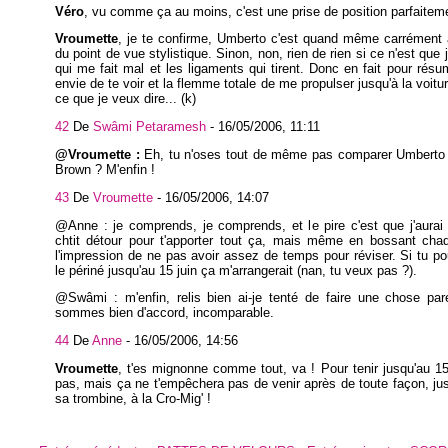
Véro
, vu comme ça au moins, c'est une prise de position parfaiteme
Vroumette
, je te confirme, Umberto c'est quand même carrément 
du point de vue stylistique. Sinon, non, rien de rien si ce n'est que j
qui me fait mal et les ligaments qui tirent. Donc en fait pour résume
envie de te voir et la flemme totale de me propulser jusqu'à la voitur
ce que je veux dire... (k)
42
De
Swâmi Petaramesh
-
16/05/2006, 11:11
@Vroumette :
Eh, tu n'oses tout de même pas comparer Umberto
Brown ? M'enfin !
43
De
Vroumette
-
16/05/2006, 14:07
@Anne : je comprends, je comprends, et le pire c'est que j'aurai 
chtit détour pour t'apporter tout ça, mais même en bossant chaqu
l'impression de ne pas avoir assez de temps pour réviser. Si tu po
le périné jusqu'au 15 juin ça m'arrangerait (nan, tu veux pas ?).
@Swâmi : m'enfin, relis bien ai-je tenté de faire une chose par
sommes bien d'accord, incomparable.
44
De
Anne
-
16/05/2006, 14:56
Vroumette
, t'es mignonne comme tout, va ! Pour tenir jusqu'au 15
pas, mais ça ne t'empêchera pas de venir après de toute façon, jus
sa trombine, à la Cro-Mig' !