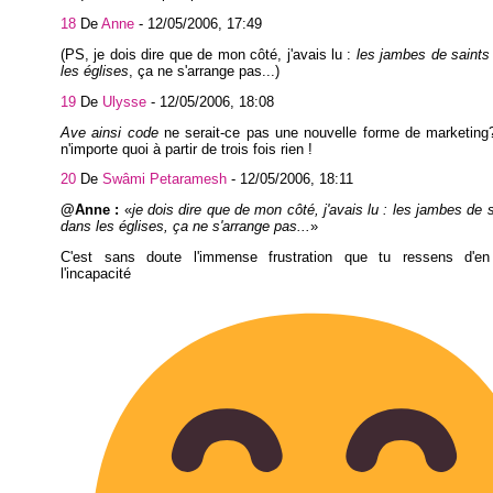
18
De
Anne
-
12/05/2006, 17:49
(PS, je dois dire que de mon côté, j'avais lu :
les jambes de saints
les églises
, ça ne s'arrange pas...)
19
De
Ulysse
-
12/05/2006, 18:08
Ave ainsi code
ne serait-ce pas une nouvelle forme de marketing
n'importe quoi à partir de trois fois rien !
20
De
Swâmi Petaramesh
-
12/05/2006, 18:11
@Anne :
je dois dire que de mon côté, j'avais lu : les jambes de 
dans les églises, ça ne s'arrange pas...
C'est sans doute l'immense frustration que tu ressens d'e
l'incapacité tempor