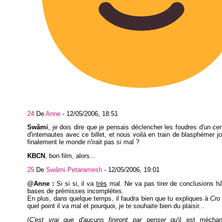
24
De
Anne
-
12/05/2006, 18:51
Swâmi
, je dois dire que je pensais déclencher les foudres d'un ce
d'internautes avec ce billet, et nous voilà en train de blasphémer 
finalement le monde n'irait pas si mal ?
KBCN
, bon film, alors...
25
De
Swâmi Petaramesh
-
12/05/2006, 19:01
@Anne :
Si si si, il va
très
mal. Ne va pas tirer de conclusions hâ
bases de prémisses incomplètes.
En plus, dans quelque temps, il faudra bien que tu expliques à
Cro
quel point il va mal et pourquoi, je te souhaite bien du plaisir...
(
C'est vrai que d'aucuns finiront par penser qu
'il est mécha