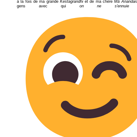
à la fois de ma grande
Kestagrandhi
et de ma chère
Mâ Anandar
gens avec qui
on ne s'ennuie j