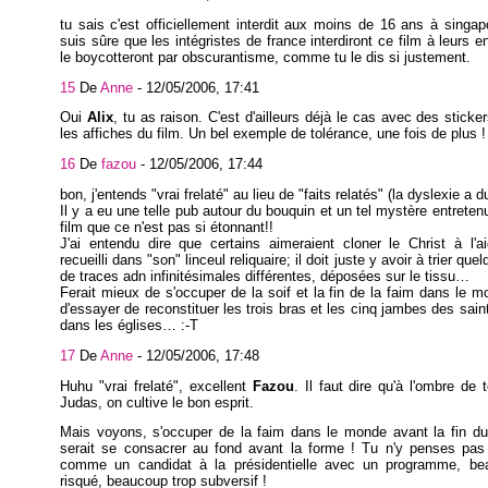
tu sais c'est officiellement interdit aux moins de 16 ans à singap
suis sûre que les intégristes de france interdiront ce film à leurs e
le boycotteront par obscurantisme, comme tu le dis si justement.
15
De
Anne
-
12/05/2006, 17:41
Oui
Alix
, tu as raison. C'est d'ailleurs déjà le cas avec des sticke
les affiches du film. Un bel exemple de tolérance, une fois de plus !
16
De
fazou
-
12/05/2006, 17:44
bon, j'entends "vrai frelaté" au lieu de "faits relatés" (la dyslexie a 
Il y a eu une telle pub autour du bouquin et un tel mystère entreten
film que ce n'est pas si étonnant!!
J'ai entendu dire que certains aimeraient cloner le Christ à l'a
recueilli dans "son" linceul reliquaire; il doit juste y avoir à trier quel
de traces adn infinitésimales différentes, déposées sur le tissu…
Ferait mieux de s'occuper de la soif et la fin de la faim dans le m
d'essayer de reconstituer les trois bras et les cinq jambes des saint
dans les églises… :-T
17
De
Anne
-
12/05/2006, 17:48
Huhu "vrai frelaté", excellent
Fazou
. Il faut dire qu'à l'ombre de 
Judas, on cultive le bon esprit.
Mais voyons, s'occuper de la faim dans le monde avant la fin d
serait se consacrer au fond avant la forme ! Tu n'y penses pas 
comme un candidat à la présidentielle avec un programme, be
risqué, beaucoup trop subversif !