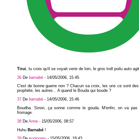
Tirui
, tu crois qu'il se voyait venir de loin, le gros troll poilu auto agi
36
De
barnabé
-
14/05/2006, 15:45
C'est de bonne guerre non ? Chacun sa croix, les uns ce sont de
prophète, les autres... A quand le Bouda qui boude ?
37
De
barnabé
-
14/05/2006, 15:46
Boudha. Sinon, ça sonne comme le gouda. M'enfin, on va pas 
fromage.
38
De
Anne
-
15/05/2006, 08:57
Huhu
Barnabé
!
39
De
euqinorev
-
15/05/2006, 18:43