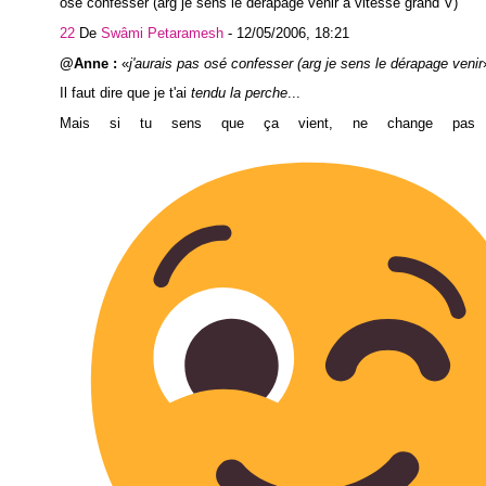
osé confesser (arg je sens le dérapage venir à vitesse grand V)
22
De
Swâmi Petaramesh
-
12/05/2006, 18:21
@Anne :
j'aurais pas osé confesser (arg je sens le dérapage venir
Il faut dire que je t'ai
tendu la perche
...
Mais si tu sens que ça vient, ne change pas