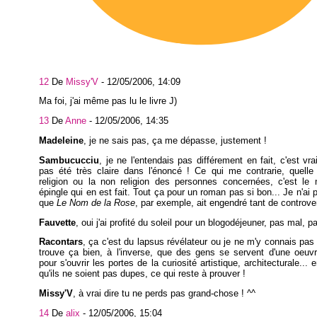
12
De
Missy'V
-
12/05/2006, 14:09
Ma foi, j'ai même pas lu le livre J)
13
De
Anne
-
12/05/2006, 14:35
Madeleine
, je ne sais pas, ça me dépasse, justement !
Sambucucciu
, je ne l'entendais pas différement en fait, c'est vra
pas été très claire dans l'énoncé ! Ce qui me contrarie, quelle
religion ou la non religion des personnes concernées, c'est le
épingle qui en est fait. Tout ça pour un roman pas si bon... Je n'ai 
que
Le Nom de la Rose
, par exemple, ait engendré tant de controve
Fauvette
, oui j'ai profité du soleil pour un blogodéjeuner, pas mal, p
Racontars
, ça c'est du lapsus révélateur ou je ne m'y connais pas !
trouve ça bien, à l'inverse, que des gens se servent d'une oeuvr
pour s'ouvrir les portes de la curiosité artistique, architecturale... e
qu'ils ne soient pas dupes, ce qui reste à prouver !
Missy'V
, à vrai dire tu ne perds pas grand-chose ! ^^
14
De
alix
-
12/05/2006, 15:04