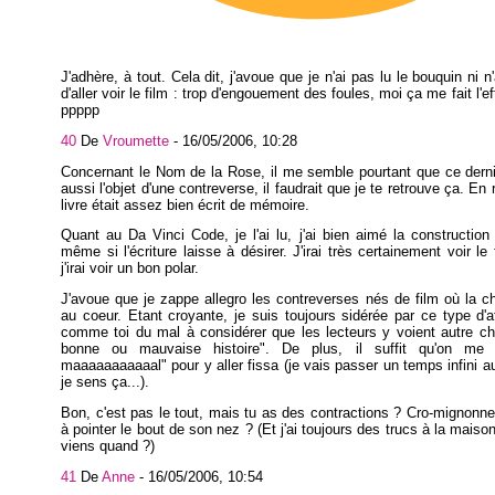
J'adhère, à tout. Cela dit, j'avoue que je n'ai pas lu le bouquin ni n'a
d'aller voir le film : trop d'engouement des foules, moi ça me fait l'ef
ppppp
40
De
Vroumette
-
16/05/2006, 10:28
Concernant le Nom de la Rose, il me semble pourtant que ce dernie
aussi l'objet d'une contreverse, il faudrait que je te retrouve ça. En
livre était assez bien écrit de mémoire.
Quant au Da Vinci Code, je l'ai lu, j'ai bien aimé la construction d
même si l'écriture laisse à désirer. J'irai très certainement voir l
j'irai voir un bon polar.
J'avoue que je zappe allegro les contreverses nés de film où la ch
au coeur. Etant croyante, je suis toujours sidérée par ce type d'at
comme toi du mal à considérer que les lecteurs y voient autre c
bonne ou mauvaise histoire". De plus, il suffit qu'on me 
maaaaaaaaaaal" pour y aller fissa (je vais passer un temps infini au
je sens ça...).
Bon, c'est pas le tout, mais tu as des contractions ? Cro-migno
à pointer le bout de son nez ? (Et j'ai toujours des trucs à la maison
viens quand ?)
41
De
Anne
-
16/05/2006, 10:54