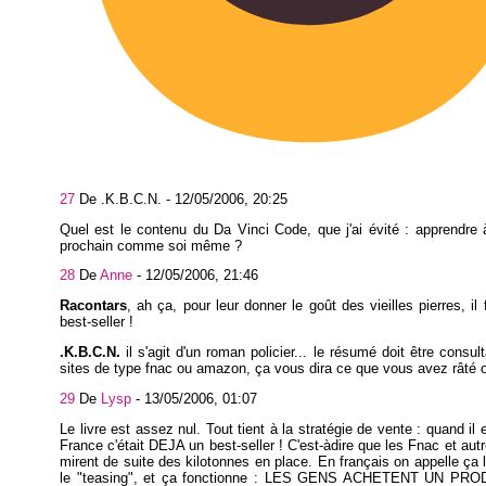
27
De .K.B.C.N. -
12/05/2006, 20:25
Quel est le contenu du Da Vinci Code, que j'ai évité : apprendre
prochain comme soi même ?
28
De
Anne
-
12/05/2006, 21:46
Racontars
, ah ça, pour leur donner le goût des vieilles pierres, il
best-seller !
.K.B.C.N.
il s'agit d'un roman policier... le résumé doit être consul
sites de type fnac ou amazon, ça vous dira ce que vous avez râté o
29
De
Lysp
-
13/05/2006, 01:07
Le livre est assez nul. Tout tient à la stratégie de vente : quand il 
France c'était DEJA un best-seller ! C'est-àdire que les Fnac et autr
mirent de suite des kilotonnes en place. En français on appelle ça 
le "teasing", et ça fonctionne : LES GENS ACHETENT UN PRO