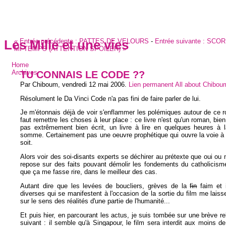
«
Entrée précédente :
PATTES DE VELOURS
-
Entrée suivante :
SCOR
Les Mille et une vies
MI-TEMPS (ATTENTION SPOILER)
»
Home
TU CONNAIS LE CODE ??
Archives
Par Chiboum,
vendredi 12 mai 2006
.
Lien permanent
All about Chibou
Résolument le Da Vinci Code n'a pas fini de faire parler de lui.
Je m'étonnais déjà de voir s'enflammer les polémiques autour de ce r
faut remettre les choses à leur place : ce livre n'est qu'un roman, bi
pas extrêmement bien écrit, un livre à lire en quelques heures à l
somme. Certainement pas une oeuvre prophétique qui ouvre la voie à
soit.
Alors voir des soi-disants experts se déchirer au prétexte que oui ou no
repose sur des faits pouvant démolir les fondements du catholicism
que ça me fasse rire, dans le meilleur des cas.
Autant dire que les levées de boucliers, grèves de la
fin
faim et i
diverses qui se manifestent à l'occasion de la sortie du film me laiss
sur le sens des réalités d'une partie de l'humanité...
Et puis hier, en parcourant les actus, je suis tombée sur une brève rela
suivant : il semble qu'à Singapour, le film sera interdit aux moins d