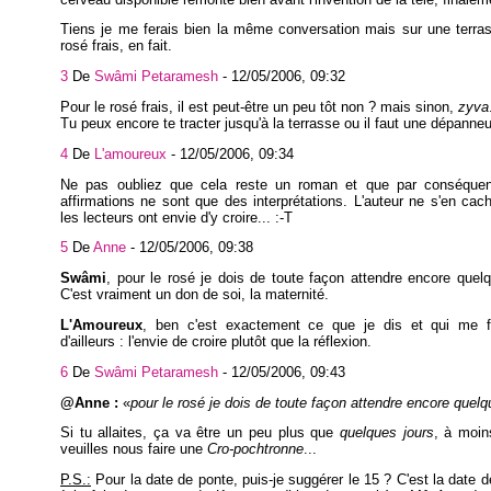
Tiens je me ferais bien la même conversation mais sur une terra
rosé frais, en fait.
3
De
Swâmi Petaramesh
-
12/05/2006, 09:32
Pour le rosé frais, il est peut-être un peu tôt non ? mais sinon,
zyva
Tu peux encore te tracter jusqu'à la terrasse ou il faut une dépanne
4
De
L'amoureux
-
12/05/2006, 09:34
Ne pas oubliez que cela reste un roman et que par conséqu
affirmations ne sont que des interprétations. L'auteur ne s'en ca
les lecteurs ont envie d'y croire... :-T
5
De
Anne
-
12/05/2006, 09:38
Swâmi
, pour le rosé je dois de toute façon attendre encore quelq
C'est vraiment un don de soi, la maternité.
L'Amoureux
, ben c'est exactement ce que je dis et qui me fa
d'ailleurs : l'envie de croire plutôt que la réflexion.
6
De
Swâmi Petaramesh
-
12/05/2006, 09:43
@Anne :
pour le rosé je dois de toute façon attendre encore quelq
Si tu allaites, ça va être un peu plus que
quelques jours
, à moin
veuilles nous faire une
Cro-pochtronne
...
P.S.:
Pour la date de ponte, puis-je suggérer le 15 ? C'est la date 