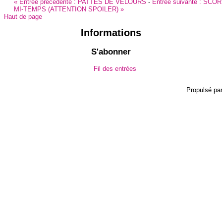
«
Entrée précédente :
PATTES DE VELOURS
-
Entrée suivante :
SCOR
MI-TEMPS (ATTENTION SPOILER)
»
Haut de page
Informations
S'abonner
Fil des entrées
Propulsé pa