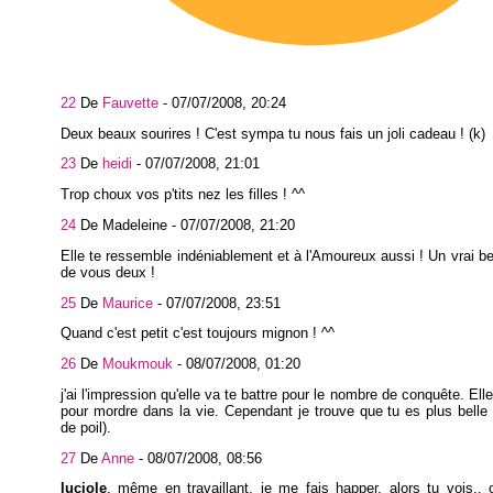
22
De
Fauvette
-
07/07/2008, 20:24
Deux beaux sourires ! C'est sympa tu nous fais un joli cadeau ! (k)
23
De
heidi
-
07/07/2008, 21:01
Trop choux vos p'tits nez les filles ! ^^
24
De Madeleine -
07/07/2008, 21:20
Elle te ressemble indéniablement et à l'Amoureux aussi ! Un vrai 
de vous deux !
25
De
Maurice
-
07/07/2008, 23:51
Quand c'est petit c'est toujours mignon ! ^^
26
De
Moukmouk
-
08/07/2008, 01:20
j'ai l'impression qu'elle va te battre pour le nombre de conquête. Ell
pour mordre dans la vie. Cependant je trouve que tu es plus belle (
de poil).
27
De
Anne
-
08/07/2008, 08:56
luciole
, même en travaillant, je me fais happer, alors tu vois.. 