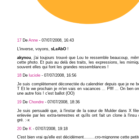
17
De
Anne
-
07/07/2008, 16:43
L'inverse, voyons,
sLeAbO
!
akynou
, j'ai toujours trouvé que Lou te ressemble beaucoup, mê
cette photo. Et puis au delà des traits, les expressions, les mimiq
souvent elles qui font les grandes ressemblances !
18
De
luciole
-
07/07/2008, 16:56
Je suis complètement déconectée du calendrier depuis que je ne b
T Et le we prochain je m'en vais en vacances ... Pfff ... On ben o
une autre fois ! c'est ballot (OO)
19
De
Chondre
-
07/07/2008, 18:36
Je suis persuadé que, à l'instar de la sœur de Mulder dans X file
enlevée par les extra-terrestres et qu'ils ont fait un clone à l'insu
gré. :-x
20
De
K
-
07/07/2008, 19:18
C'est bien vrai qu'elle est décidément.........cro-mignonne cette petit