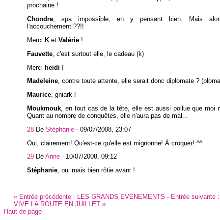
prochaine !
Chondre
, spa impossible, en y pensant bien. Mais alor
l'accouchement ??!!
Merci
K
et
Valérie
!
Fauvette
, c'est surtout elle, le cadeau (k)
Merci
heidi
!
Madeleine
, contre toute attente, elle serait donc diplomate ? (ploma
Maurice
, gniark !
Moukmouk
, en tout cas de la tête, elle est aussi poilue que moi 
Quant au nombre de conquêtes, elle n'aura pas de mal...
28
De
Stéphanie
-
09/07/2008, 23:07
Oui, clairement! Qu'est-ce qu'elle est mignonne! À croquer! ^^
29
De
Anne
-
10/07/2008, 09:12
Stéphanie
, oui mais bien rôtie avant !
«
Entrée précédente :
LES GRANDS EVENEMENTS
-
Entrée suivante 
VIVE LA ROUTE EN JUILLET
»
Haut de page