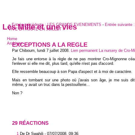
«
Entrée précédente :
LES GRANDS EVENEMENTS
-
Entrée suivante 
Les Mille et une vies
VIVE LA ROUTE EN JUILLET
»
Home
EXCEPTIONS A LA REGLE
Archives
Par Chiboum,
lundi 7 juillet 2008
.
Lien permanent
La nursery de Cro-M
Je fais une entorse à la règle de ne pas montrer Cro-Mignonne céan
l'enlever si elle me dit, plus tard, qu'elle n'est pas d'accord.
Elle ressemble beaucoup à son Papa d'aspect et à moi de caractère.
Mais en tombant sur une photo où j'avais son âge, je me suis di
même, y avait un truc dans la pestouillerie...
Non ?
29 RÉACTIONS
1
De Dr Swahili -
07/07/2008, 09:36