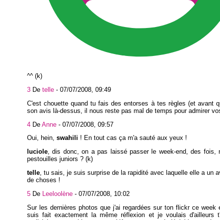
^^ (k)
3
De
telle
-
07/07/2008, 09:49
C'est chouette quand tu fais des entorses à tes règles (et avant q
son avis là-dessus, il nous reste pas mal de temps pour admirer vo
4
De
Anne
-
07/07/2008, 09:57
Oui, hein,
swahili
! En tout cas ça m'a sauté aux yeux !
luciole
, dis donc, on a pas laissé passer le week-end, des fois,
pestouilles juniors ? (k)
telle
, tu sais, je suis surprise de la rapidité avec laquelle elle a un a
de choses !
5
De
Leeloolène
-
07/07/2008, 10:02
Sur les dernières photos que j'ai regardées sur ton flickr ce week 
suis fait exactement la même réflexion et je voulais d'ailleurs 