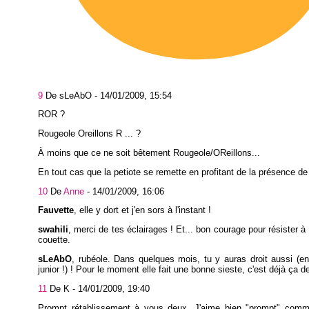
9
De sLeAbO -
14/01/2009, 15:54
ROR ?
Rougeole Oreillons R ... ?
À moins que ce ne soit bêtement Rougeole/OReillons...
En tout cas que la petiote se remette en profitant de la présence de
10
De
Anne
-
14/01/2009, 16:06
Fauvette
, elle y dort et j'en sors à l'instant !
swahili
, merci de tes éclairages ! Et... bon courage pour résister à 
couette.
sLeAbO
, rubéole. Dans quelques mois, tu y auras droit aussi (enf
junior !) ! Pour le moment elle fait une bonne sieste, c'est déjà ça de
11
De K -
14/01/2009, 19:40
Prompt rétablissement à vous deux. J'aime bien "prompt" com