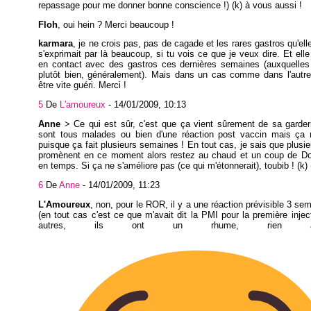
repassage pour me donner bonne conscience !) (k) à vous aussi !
Floh
, oui hein ? Merci beaucoup !
karmara
, je ne crois pas, pas de cagade et les rares gastros qu'ell
s'exprimait par là beaucoup, si tu vois ce que je veux dire. Et elle
en contact avec des gastros ces dernières semaines (auxquelles 
plutôt bien, généralement). Mais dans un cas comme dans l'autre
être vite guéri. Merci !
5
De
L'amoureux
-
14/01/2009, 10:13
Anne
> Ce qui est sûr, c'est que ça vient sûrement de sa garderi
sont tous malades ou bien d'une réaction post vaccin mais ça m
puisque ça fait plusieurs semaines ! En tout cas, je sais que plusie
promènent en ce moment alors restez au chaud et un coup de Do
en temps. Si ça ne s'améliore pas (ce qui m'étonnerait), toubib ! (k) 
6
De
Anne
-
14/01/2009, 11:23
L'Amoureux
, non, pour le ROR, il y a une réaction prévisible 3 se
(en tout cas c'est ce que m'avait dit la PMI pour la première inject
autres, ils ont un rhume, rien 