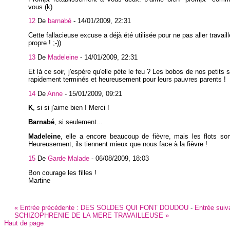
vous (k)
12
De
barnabé
-
14/01/2009, 22:31
Cette fallacieuse excuse a déjà été utilisée pour ne pas aller travaill
propre ! ;-))
13
De
Madeleine
-
14/01/2009, 22:31
Et là ce soir, j'espère qu'elle péte le feu ? Les bobos de nos petits
rapidement terminés et heureusement pour leurs pauvres parents !
14
De
Anne
-
15/01/2009, 09:21
K
, si si j'aime bien ! Merci !
Barnabé
, si seulement...
Madeleine
, elle a encore beaucoup de fièvre, mais les flots so
Heureusement, ils tiennent mieux que nous face à la fièvre !
15
De
Garde Malade
-
06/08/2009, 18:03
Bon courage les filles !
Martine
«
Entrée précédente :
DES SOLDES QUI FONT DOUDOU
-
Entrée suiv
SCHIZOPHRENIE DE LA MERE TRAVAILLEUSE
»
Haut de page