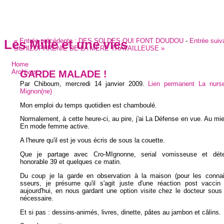
«
Entrée précédente :
DES SOLDES QUI FONT DOUDOU
-
Entrée suiv
Les Mille et une vies
SCHIZOPHRENIE DE LA MERE TRAVAILLEUSE
»
Home
GARDE MALADE !
Archives
Par Chiboum,
mercredi 14 janvier 2009
.
Lien permanent
La nurs
Mignon(ne)
Mon emploi du temps quotidien est chamboulé.
Normalement, à cette heure-ci, au pire, j'ai La Défense en vue. Au mieu
En mode femme active.
A l'heure qu'il est je vous écris de sous la couette.
Que je partage avec Cro-MIgnonne, serial vomisseuse et déten
honorable 39 et quelques ce matin.
Du coup je la garde en observation à la maison (pour les conna
sseurs, je présume qu'il s'agit juste d'une réaction post vacci
aujourd'hui, en nous gardant une option visite chez le docteur sous
nécessaire.
Et si pas : dessins-animés, livres, dinette, pâtes au jambon et câlins.