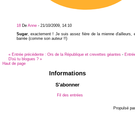
18
De
Anne
-
21/10/2009, 14:10
Sugar
, exactement ! Je suis assez fière de la mienne d'ailleurs, e
barrée (comme son auteur !!)
«
Entrée précédente :
Ors de la République et crevettes géantes
-
Entrée
D'où tu blogues ?
»
Haut de page
Informations
S'abonner
Fil des entrées
Propulsé pa