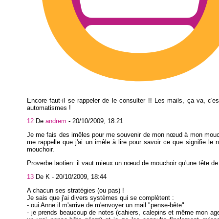
Encore faut-il se rappeler de le consulter !! Les mails, ça va, c'
automatismes !
12
De
andrem
-
20/10/2009, 18:21
Je me fais des imêles pour me souvenir de mon nœud à mon mouch
me rappelle que j'ai un imêle à lire pour savoir ce que signifie l
mouchoir.
Proverbe laotien: il vaut mieux un nœud de mouchoir qu'une tête d
13
De K -
20/10/2009, 18:44
A chacun ses stratégies (ou pas) !
Je sais que j'ai divers systèmes qui se complètent :
- oui Anne il m'arrive de m'envoyer un mail "pense-bête"
- je prends beaucoup de notes (cahiers, calepins et même mon ag