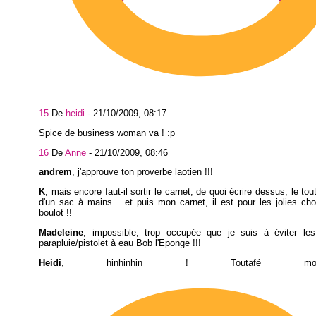
15
De
heidi
-
21/10/2009, 08:17
Spice de business woman va ! :p
16
De
Anne
-
21/10/2009, 08:46
andrem
, j'approuve ton proverbe laotien !!!
K
, mais encore faut-il sortir le carnet, de quoi écrire dessus, le tou
d'un sac à mains... et puis mon carnet, il est pour les jolies ch
boulot !!
Madeleine
, impossible, trop occupée que je suis à éviter le
parapluie/pistolet à eau Bob l'Eponge !!!
Heidi
, hinhinhin ! Toutafé 