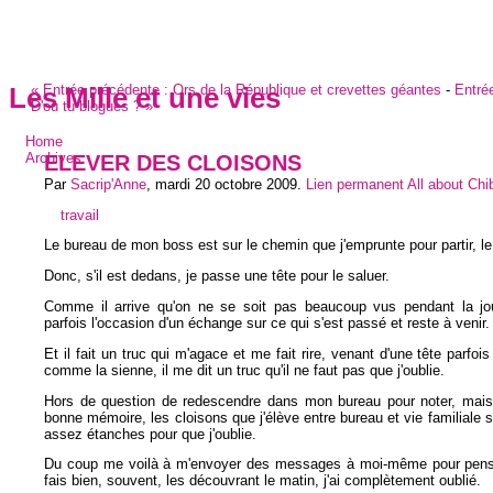
«
Entrée précédente :
Ors de la République et crevettes géantes
-
Entrée
Les Mille et une vies
D'où tu blogues ?
»
Home
ELEVER DES CLOISONS
Archives
Par
Sacrip'Anne
,
mardi 20 octobre 2009
.
Lien permanent
All about Ch
travail
Le bureau de mon boss est sur le chemin que j'emprunte pour partir, le 
Donc, s'il est dedans, je passe une tête pour le saluer.
Comme il arrive qu'on ne se soit pas beaucoup vus pendant la jou
parfois l'occasion d'un échange sur ce qui s'est passé et reste à venir.
Et il fait un truc qui m'agace et me fait rire, venant d'une tête parfoi
comme la sienne, il me dit un truc qu'il ne faut pas que j'oublie.
Hors de question de redescendre dans mon bureau pour noter, mai
bonne mémoire, les cloisons que j'élève entre bureau et vie familiale 
assez étanches pour que j'oublie.
Du coup me voilà à m'envoyer des messages à moi-même pour penser
fais bien, souvent, les découvrant le matin, j'ai complètement oublié.