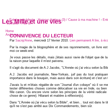
«
Entrée précédente :
Humour douteux (3) / Cause à ma machine !
-
Ent
Les Mille et une vies
suivante :
Pas là
»
Home
CONNIVENCE DU LECTEUR
Archives
Par
Sacrip'Anne
,
mercredi 17 février 2010
.
Lien permanent
A lire, à éco
Par la magie de la blogosphère et de ses rayonnements, un livre est
moi ce week-end.
Je vous passe les détails, mais j'étais aussi ravie de l'objet que de la
la raison pour laquelle il m'est parvenu.
Il s'agit du document de A.J Jacobs, "L’Année où j’ai vécu selon la Bib
A.J. Jacobs est journaliste, New-Yorkais, juif pas du tout pratiqua
importance dans le bouquin, mais aussi dans son écriture) et c'est un 
J'avais lu et m'étais régalée de son "Journal d'un cobaye" où il se me
tester différentes choses comme délocaliser sa vie en Inde, ou bien
fille canon. Ou encore vivre selon les principes de la vérité radicale
chose de ce genre). Hilarant et matière à réflexion(s).
Dans "L'Année où j'ai vécu selon la Bible", et bien... tout est dans le t
qu'il ne s'est pas arrêté aux Dix Commandements, bien sûr.