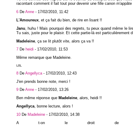
racontant comment il fait tout pour devenir une fille canon m'appâte 
6
De
Anne
-
17/02/2010, 11:42
L'Amoureux
, et ça fait du bien, de rire en lisant !!
Janu
, huhu ! Mais pourquoi des regrets, tu peux quand même le lire
Tu sais, juste pour le plaisir. Et cette partie-là est particulièrement d
Madeleine
, ça se lit plutôt vite, alors ça va !!
7
De
heidi
-
17/02/2010, 11:53
Même remarque que Madeleine.
LOL
8
De
Angellyca
-
17/02/2010, 12:43
J'en prends bonne note, merci !
9
De
Anne
-
17/02/2010, 13:26
Ben même réponse que
Madeleine
, alors, heidi !!
Angellyca
, bonne lecture, alors !
10
De
Madeleine
-
17/02/2010, 14:38
A t-on le droit de supp