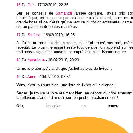
16
De
Otir
-
17/02/2010, 22:36
Sur les conseils de
Samantdi
l'année dernière, j'avais pris so
bibliothèque, eh bien quelques dix-huit mois plus tard, je ne me r
grand-chose si ce n'était qu'une lecture plutôt divertissante, parce 
est un gai-luron de toutes manières.
17
De
Stefirst
-
18/02/2010, 16:25
Je l'ai lu au moment de sa sortie, et je l'ai trouvé pas mal, mê
répétitif. Le plus intéressant reste tout ce que l'on apprend sur les
traditions religieuses souvent incompréhensibles. Bonne lecture.
18
De
frederique
-
18/02/2010, 20:20
tu me le prêteras? J'ai dit que j'achetais plus de livres...
19
De
Anne
-
19/02/2010, 08:54
Véro
, c'est toujours bien, une liste de livres qui s'allonge !
Sugar
, je trouve le livre vraiment bien, en dehors du côté amusant
la réflexion. J'ai ouï dire qu'il sort en poche prochainement !
Otir
, imagine sa pauvre f