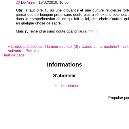
20
De
Anne
-
19/02/2010, 10:55
Otir
, il faut dire, tu as une croyance et une culture religieuse fort
pense que ce bouquin prête sans doute plus à réflexions pour des
dans la compréhension de ce qui fait la foi, des choix d'autres qui
en quelque chose de sacré.
Mais j'y reviendrai sans doute quand j'aurai fini !!
«
Entrée précédente :
Humour douteux (3) / Cause à ma machine !
-
Ent
suivante :
Pas là
»
Haut de page
Informations
S'abonner
Fil des entrées
Propulsé pa