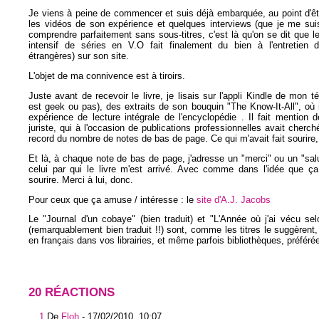
Je viens à peine de commencer et suis déjà embarquée, au point d'êtr
les vidéos de son expérience et quelques interviews (que je me sui
comprendre parfaitement sans sous-titres, c'est là qu'on se dit que l
intensif de séries en V.O fait finalement du bien à l'entretien 
étrangères) sur son site.
L'objet de ma connivence est à tiroirs.
Juste avant de recevoir le livre, je lisais sur l'appli Kindle de mon t
est geek ou pas), des extraits de son bouquin "The Know-It-All", où i
expérience de lecture intégrale de l'encyclopédie . Il fait mention 
juriste, qui à l'occasion de publications professionnelles avait cherché
record du nombre de notes de bas de page. Ce qui m'avait fait sourire,
Et là, à chaque note de bas de page, j'adresse un "merci" ou un "sal
celui par qui le livre m'est arrivé. Avec comme dans l'idée que ça
sourire. Merci à lui, donc.
Pour ceux que ça amuse / intéresse : le
site d'A.J. Jacobs
Le "Journal d'un cobaye" (bien traduit) et "L'Année où j'ai vécu sel
(remarquablement bien traduit !!) sont, comme les titres le suggèrent,
en français dans vos librairies, et même parfois bibliothèques, préféré
20 RÉACTIONS
1
De
Floh
-
17/02/2010, 10:07