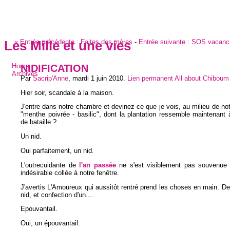
«
Entrée précédente :
Faites des mères
-
Entrée suivante :
SOS vacanc
Les Mille et une vies
NIDIFICATION
Home
Archives
Par
Sacrip'Anne
,
mardi 1 juin 2010
.
Lien permanent
All about Chiboum
Hier soir, scandale à la maison.
J'entre dans notre chambre et devinez ce que je vois, au milieu de notr
"menthe poivrée - basilic", dont la plantation ressemble maintenan
de bataille ?
Un nid.
Oui parfaitement, un nid.
L'outrecuidante de
l'an passée
ne s'est visiblement pas souvenue q
indésirable collée à notre fenêtre.
J'avertis L'Amoureux qui aussitôt rentré prend les choses en main. De
nid, et confection d'un....
Epouvantail.
Oui, un épouvantail.