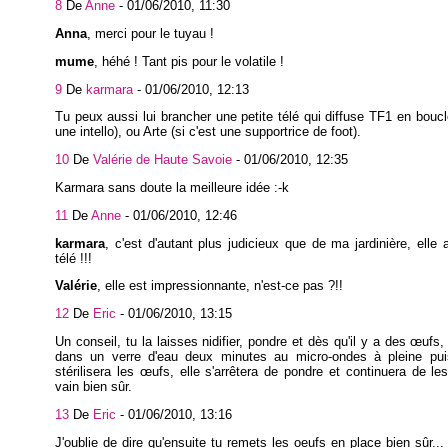
8
De
Anne
-
01/06/2010, 11:30
Anna
, merci pour le tuyau !
mume
, héhé ! Tant pis pour le volatile !
9
De
karmara
-
01/06/2010, 12:13
Tu peux aussi lui brancher une petite télé qui diffuse TF1 en boucle.
une intello), ou Arte (si c'est une supportrice de foot).
10
De
Valérie de Haute Savoie
-
01/06/2010, 12:35
Karmara sans doute la meilleure idée :-k
11
De
Anne
-
01/06/2010, 12:46
karmara
, c'est d'autant plus judicieux que de ma jardinière, elle 
télé !!!
Valérie
, elle est impressionnante, n'est-ce pas ?!!
12
De
Eric
-
01/06/2010, 13:15
Un conseil, tu la laisses nidifier, pondre et dès qu'il y a des œufs,
dans un verre d'eau deux minutes au micro-ondes à pleine pu
stérilisera les œufs, elle s'arrêtera de pondre et continuera de le
vain bien sûr.
13
De
Eric
-
01/06/2010, 13:16
J'oublie de dire qu'ensuite tu remets les oeufs en place bien sûr...