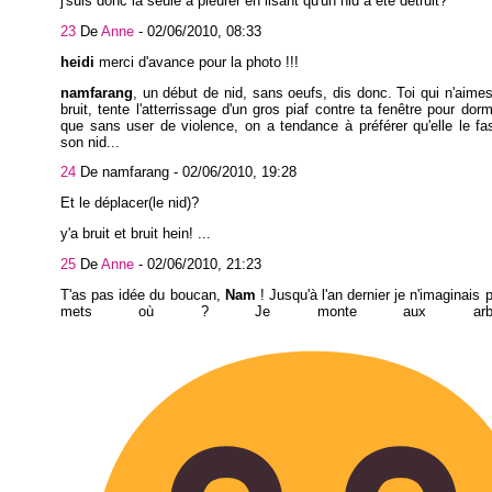
j'suis donc la seule à pleurer en lisant qu'un nid a été détruit?
23
De
Anne
-
02/06/2010, 08:33
heidi
merci d'avance pour la photo !!!
namfarang
, un début de nid, sans oeufs, dis donc. Toi qui n'aimes
bruit, tente l'atterrissage d'un gros piaf contre ta fenêtre pour dorm
que sans user de violence, on a tendance à préférer qu'elle le fas
son nid...
24
De namfarang -
02/06/2010, 19:28
Et le déplacer(le nid)?
y'a bruit et bruit hein! ...
25
De
Anne
-
02/06/2010, 21:23
T'as pas idée du boucan,
Nam
! Jusqu'à l'an dernier je n'imaginais p
mets où ? Je monte aux arb