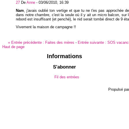
27
De
Anne
-
03/06/2010, 16:39
Nam
, j'avais oublié ton vertige et que tu ne t'es pas approchée de
dans notre chambre, c'est la seule où il y ait un micro balcon, sur l
rebord est insuffisant (et penché), le nid serait tombé direct de 9 ét
Vivement la maison de campagne !!
«
Entrée précédente :
Faites des mères
-
Entrée suivante :
SOS vacanc
Haut de page
Informations
S'abonner
Fil des entrées
Propulsé pa