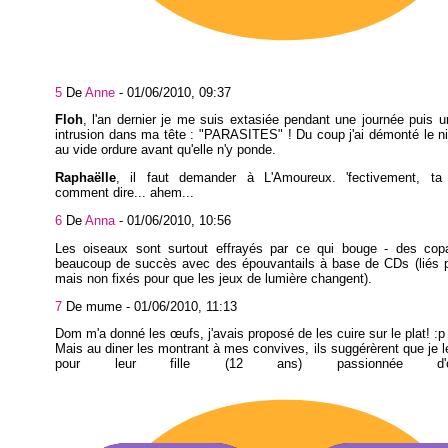
5
De
Anne
-
01/06/2010, 09:37
Floh
, l'an dernier je me suis extasiée pendant une journée puis u
intrusion dans ma tête : "PARASITES" ! Du coup j'ai démonté le nid
au vide ordure avant qu'elle n'y ponde.
Raphaëlle
, il faut demander à L'Amoureux. 'fectivement, ta 
comment dire... ahem...
6
De
Anna
-
01/06/2010, 10:56
Les oiseaux sont surtout effrayés par ce qui bouge - des cop
beaucoup de succès avec des épouvantails à base de CDs (liés pa
mais non fixés pour que les jeux de lumière changent).
7
De mume -
01/06/2010, 11:13
Dom m'a donné les œufs, j'avais proposé de les cuire sur le plat! :p
Mais au diner les montrant à mes convives, ils suggérèrent que je l
pour leur fille (12 ans) passionnée d'ornit