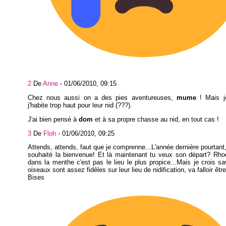
2
De
Anne
-
01/06/2010, 09:15
Chez nous aussi on a des pies aventureuses,
mume
! Mais j
j'habite trop haut pour leur nid (???).
J'ai bien pensé à
dom
et à sa propre chasse au nid, en tout cas !
3
De
Floh
-
01/06/2010, 09:25
Attends, attends, faut que je comprenne...L'année dernière pourtant, 
souhaité la bienvenue! Et là maintenant tu veux son départ? Rho
dans la menthe c'est pas le lieu le plus propice...Mais je crois sa
oiseaux sont assez fidèles sur leur lieu de nidification, va falloir être
Bises