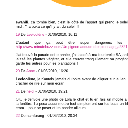
swahili
, ça tombe bien, c'est le côté de l'appart qui prend le solei
midi. Y a puka ce qu'il y ait du soleil !!
19
De
Leeloolène
-
01/06/2010, 16:11
D'autant que ça peut être super dangereux les 
http://www.minutebuzz.com/Un-pigeon-accuse-d-espionnage_a2821
J'ai trouvé la parade cette année, j'ai laissé à ma tourterelle SA jardi
laissé les plantes végéter, et elle couver tranquillement sa progénitu
gardé les autres pour les plantations !
20
De
Anne
-
01/06/2010, 16:26
Leeloolène
, je n'aurais jamais du boire avant de cliquer sur le lien, j'
cracher de rire sur mon écran !
21
De
heidi
-
01/06/2010, 19:21
OK, je t'envoie une photo de Lola le chat et tu en fais un mobile a 
la fenêtre. Tu peux aussi mettre tout simplement sur tes bacs un file
emm... pour se poser et ira pondre ailleurs.
22
De namfarang -
01/06/2010, 20:34