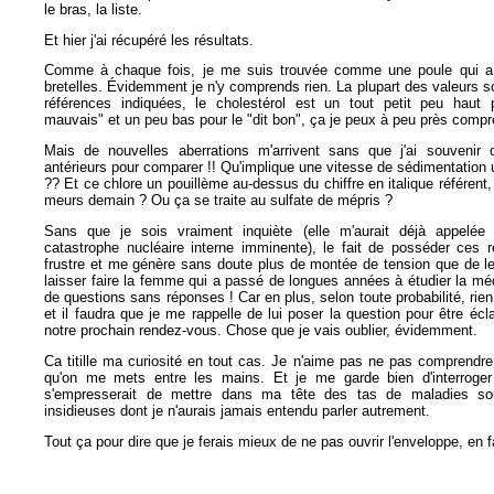
le bras, la liste.
Et hier j'ai récupéré les résultats.
Comme à chaque fois, je me suis trouvée comme une poule qui a
bretelles. Évidemment je n'y comprends rien. La plupart des valeurs s
références indiquées, le cholestérol est un tout petit peu haut p
mauvais" et un peu bas pour le "dit bon", ça je peux à peu près compr
Mais de nouvelles aberrations m'arrivent sans que j'ai souvenir d
antérieurs pour comparer !! Qu'implique une vitesse de sédimentation 
?? Et ce chlore un pouillème au-dessus du chiffre en italique référent,
meurs demain ? Ou ça se traite au sulfate de mépris ?
Sans que je sois vraiment inquiète (elle m'aurait déjà appelé
catastrophe nucléaire interne imminente), le fait de posséder ces 
frustre et me génère sans doute plus de montée de tension que de le
laisser faire la femme qui a passé de longues années à étudier la m
de questions sans réponses ! Car en plus, selon toute probabilité, rien 
et il faudra que je me rappelle de lui poser la question pour être écla
notre prochain rendez-vous. Chose que je vais oublier, évidemment.
Ca titille ma curiosité en tout cas. Je n'aime pas ne pas comprendre
qu'on me mets entre les mains. Et je me garde bien d'interroger
s'empresserait de mettre dans ma tête des tas de maladies so
insidieuses dont je n'aurais jamais entendu parler autrement.
Tout ça pour dire que je ferais mieux de ne pas ouvrir l'enveloppe, en fa