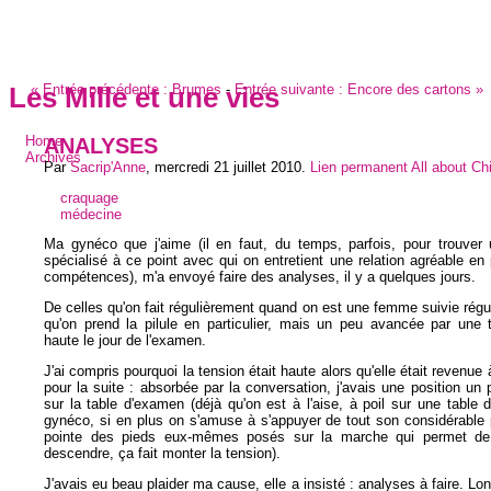
«
Entrée précédente :
Brumes
-
Entrée suivante :
Encore des cartons
»
Les Mille et une vies
ANALYSES
Home
Archives
Par
Sacrip'Anne
,
mercredi 21 juillet 2010
.
Lien permanent
All about C
craquage
médecine
Ma gynéco que j'aime (il en faut, du temps, parfois, pour trouver
spécialisé à ce point avec qui on entretient une relation agréable en
compétences), m'a envoyé faire des analyses, il y a quelques jours.
De celles qu'on fait régulièrement quand on est une femme suivie régu
qu'on prend la pilule en particulier, mais un peu avancée par une 
haute le jour de l'examen.
J'ai compris pourquoi la tension était haute alors qu'elle était revenue
pour la suite : absorbée par la conversation, j'avais une position un 
sur la table d'examen (déjà qu'on est à l'aise, à poil sur une table
gynéco, si en plus on s'amuse à s'appuyer de tout son considérable 
pointe des pieds eux-mêmes posés sur la marche qui permet de
descendre, ça fait monter la tension).
J'avais eu beau plaider ma cause, elle a insisté : analyses à faire. 