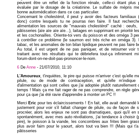
peuvent être un reflet de la fonction rénale, celle-ci étant plus
évaluée par le dosage de la créatinine. Le sulfate de mépris me
bonne automédication dans ce cas particulier.
Concernant le cholestérol, il peut y avoir des facteurs familiaux (
donc) contre lesquels tu ne pourras rien faire. Il faut recherc
alimentation les sources de "mauvais cholestérol" caché : oeufs, 
pâtisseries (aïe aïe aïe aïe...), laitages en supprimant en priorité le
et les cochonailles. Oriente-toi vers du poisson et des oméga 3 peu
à contrôler ce problème (le saumon est très riche en oméga 3). L
tabac, et les anomalies de ton bilan lipidique peuvent ne pas faire
Au total, il est urgent de ne pas paniquer, et de retourner voir
traitant avec tes résultats qui te débriefera tout-ça infiniment m
forum-dont-on-ne-doit-pas-prononcer-le-nom.
6
De
Anne
-
21/07/2010, 11:10
L'Amoureux
, t'inquiètes, le pire qui puisse m'arriver c'est qu'elle
pilule, ou de mode de contraception, et qu'elle m'indique
d'alimentation qui sont celles que j'ai adoptée plutôt naturellement 
temps ! Mais ça me fait rager de ne pas comprendre, en règle géné
pour ça que j'ai été ravie d'apprendre à monter un PC !!
Merci
Eric
pour tes éclaircissements ! En fait, elle avait demandé 
justement pour voir s'il fallait changer de pilule, ou de façon de s
procréer, alors les enjeux ne sont pas dramatiques, quoi qu'il en s
spontanément, avec mes auto révélations, j'ai tendance à choisir (p
pire), le poisson à la viande, les concombres aux frites bien gras
plus avoir faim pour le yaourt, alors tout va bien !!! (Mais qui t'a
pâtisseries ???