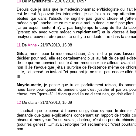
10
De Mayriounette -
21/07/2010, 14:57
Depuis que je sais que le médecin/pharmacien/biologiste qui fait 
est le seul à pouvoir les interpréter...je ne fais plus trop attentio
étoiles qui dans l'absolu ne signifie pas grand chose et j'att
médecin qu'il sache lire ca mieux que moi :p donc je ne flippe plus..
j'ai pu expérimenter il n'y a pas longtemps le coup de flip du labo
"prenez rdv avec votre médecin
rapidement
") et la vitesse à laq
analyses peuvent etre prescrite si il y a un doute....ie dans la semai
11
De
Anne
-
21/07/2010, 15:08
Gilda
, merci pour la recommandation, à vrai dire je vais laisse
décider pour moi, elle est certainement plus au fait de ce qui exist
de ce qui me convient, quitte à me renseigner par ailleurs avant de
non !! Je t'avoue que j'étais surprise de l'existence même de chlor
liste, j'ai pensé un instant "et pourtant je ne suis pas encore allée 
!!!
Mayriounette
, je pense que tu as parfaitement raison, ils savent
nous faire peur quand ils pensent que c'est justifié et parfois po
chose, ces "gens-là" !! Alors quand ils ne disent rien, ça doit aller !
12
De clara -
21/07/2010, 15:09
il faudrait que je pense à trouver un gynéco sympa. le dernier, à
demandé quelques explications concernant un rapport de frottis 
obscur à mes yeux "vous savez, docteur, c'est un peu du chinois
(sourires gênés)"....m'avait rétorqué fort sèchement : "c'est pourtant 
bon.