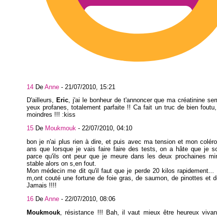
14
De
Anne
-
21/07/2010, 15:21
D'ailleurs,
Eric
, j'ai le bonheur de t'annoncer que ma créatinine s
yeux profanes, totalement parfaite !! Ca fait un truc de bien foutu
moindres !!! :kiss
15
De
Moukmouk
-
22/07/2010, 04:10
bon je n'ai plus rien à dire, et puis avec ma tension et mon colérol
ans que lorsque je vais faire faire des tests, on a hâte que je s
parce qu'ils ont peur que je meure dans les deux prochaines min
stable alors on s,en fout.
Mon médecin me dit qu'il faut que je perde 20 kilos rapidement... 
m,ont couté une fortune de foie gras, de saumon, de pinottes et d
Jamais !!!!
16
De
Anne
-
22/07/2010, 08:06
Moukmouk
, résistance !!! Bah, il vaut mieux être heureux viva