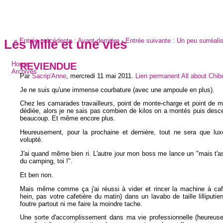
«
Entrée précédente :
Avant-dernière
-
Entrée suivante :
Un peu surréali
Les Mille et une vies
REVIENDUE
Home
Archives
Par
Sacrip'Anne
,
mercredi 11 mai 2011
.
Lien permanent
All about Chi
Je ne suis qu'une immense courbature (avec une ampoule en plus).
Chez les camarades travailleurs, point de monte-charge et point de 
dédiée, alors je ne sais pas combien de kilos on a montés puis des
beaucoup. Et même encore plus.
Heureusement, pour la prochaine et dernière, tout ne sera que lux
volupté.
J'ai quand même bien ri. L'autre jour mon boss me lance un "mais t'as
du camping, toi !".
Et ben non.
Mais même comme ça j'ai réussi à vider et rincer la machine à café
hein, pas votre cafetière du matin) dans un lavabo de taille lilliputi
foutre partout ni me faire la moindre tache.
Une sorte d'accomplissement dans ma vie professionnelle (heureus