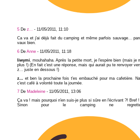
5
De
z...
-
11/05/2011, 11:10
Ca va et j'ai déjà fait du camping et même parfois sauvage... par
vaux bien.
6
De
Anne
-
11/05/2011, 11:18
liwymi
, mouhahaha. Après la petite mort, je l'espère bien (mais je
plus !) (En fait c'est une réponse, mais qui aurait pu te renvoyer vers
z... juste en dessous !)
z...
et ben la prochaine fois t'es embauché pour ma cafetière. Na
c'est café à volonté toute la journée.
7
De
Madeleine
-
11/05/2011, 13:06
Ça va ! mais pourquoi n'en suis-je plus si sûre en l'écrivant ?! Bref !
Sinon pour le camping ne regrett