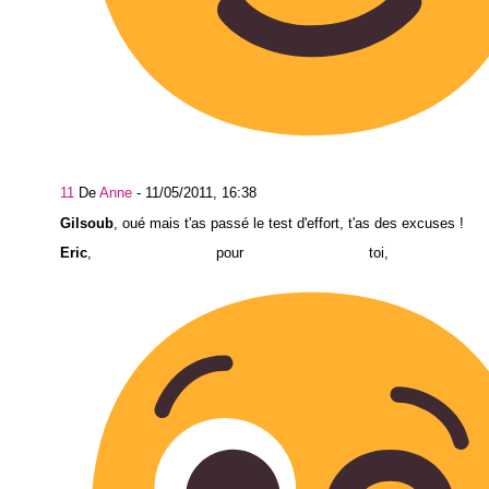
11
De
Anne
-
11/05/2011, 16:38
Gilsoub
, oué mais t'as passé le test d'effort, t'as des excuses !
Eric
, pour toi, touj