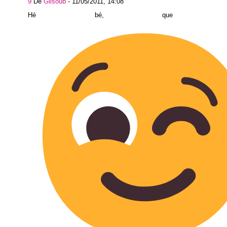
9
De
Gilsoub
-
11/05/2011, 14:08
Hé bé, que d'aven