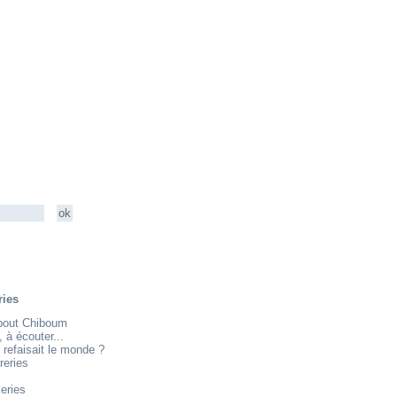
ries
about Chiboum
e, à écouter...
 refaisait le monde ?
reries
eries