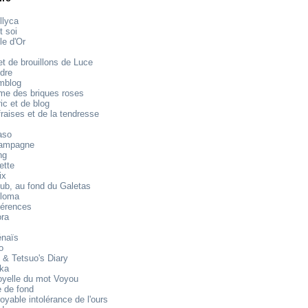
llyca
t soi
le d'Or
t de brouillons de Luce
dre
mblog
e des briques roses
ic et de blog
raises et de la tendresse
aso
ampagne
ng
ette
ix
ub, au fond du Galetas
loma
férences
ora
énaïs
o
 & Tetsuo's Diary
ika
oyelle du mot Voyou
 de fond
royable intolérance de l'ours