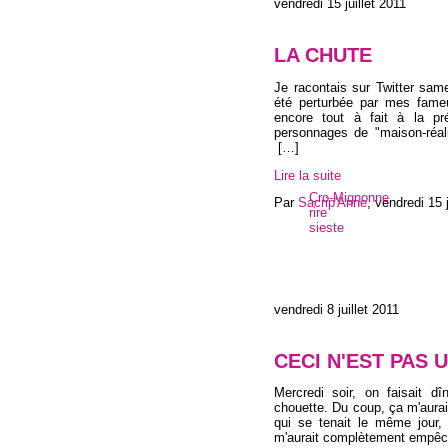
vendredi 15 juillet 2011
LA CHUTE
Je racontais sur Twitter sam
été perturbée par mes fame
encore tout à fait à la p
personnages de "maison-réali
[…]
Lire la suite
Cro-Mignonne
Par
Sacrip'Anne
,
vendredi 15 j
rire
sieste
vendredi 8 juillet 2011
CECI N'EST PAS
Mercredi soir, on faisait d
chouette. Du coup, ça m'aura
qui se tenait le même jour,
m'aurait complètement empêch