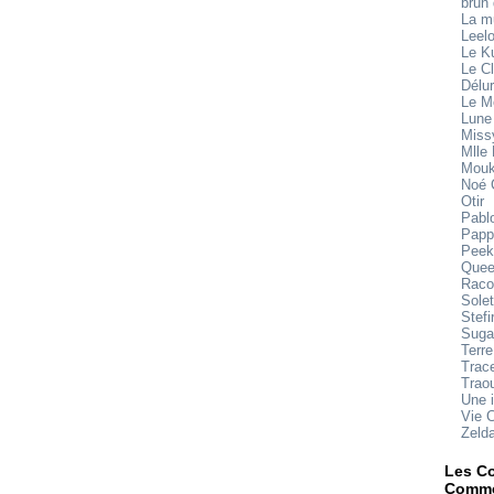
brun
La 
Leel
Le K
Le Cl
Délu
Le M
Lune
Miss
Mlle
Mouk
Noé 
Otir
Pabl
Papp
Peek
Quee
Raco
Sole
Stefi
Suga
Terre
Trace
Trao
Une 
Vie 
Zeld
Les Co
Comme