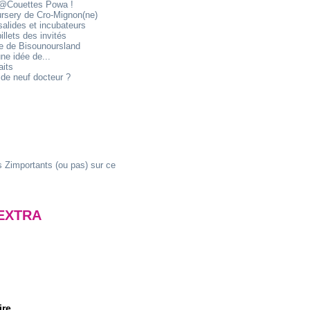
@Couettes Powa !
ursery de Cro-Mignon(ne)
alides et incubateurs
illets des invités
ie de Bisounoursland
ne idée de...
aits
de neuf docteur ?
 Zimportants (ou pas) sur ce
EXTRA
ire