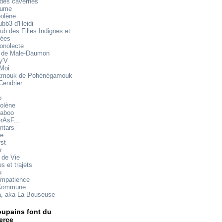
 des cavernes
mume
oolène
ubb3 d'Heidi
ub des Filles Indignes et
rées
onolecte
 de Male-Daumon
y'V
 Moi
mouk de Pohénégamouk
Cendrier
o
olène
aboo
rAsF...
ntars
te
rst
r
 de Vie
s et trajets
u
impatience
Commune
a, aka La Bouseuse
upains font du
rce