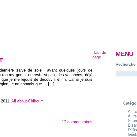
Haut de
MENU
page
T
Recherche
ernière salve de soleil, avant quelques jours de
 (oh my god, il en reste si peu, des vacances, déjà
 que je me réjouis de découvrir enfin. Car si je suis
égion, je ne connais que...
[…]
 2011
.
All about Chiboum
Catégo
All 
A lir
Si on
17 commentaires
Bizar
Défis
Geek