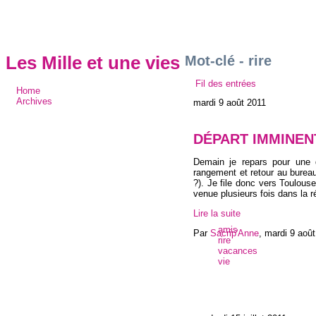
Mot-clé - rire
Les Mille et une vies
Fil des entrées
Home
Archives
mardi 9 août 2011
DÉPART IMMINEN
Demain je repars pour une d
rangement et retour au bureau
?). Je file donc vers Toulouse
venue plusieurs fois dans la r
Lire la suite
amis
Par
Sacrip'Anne
,
mardi 9 août
rire
vacances
vie