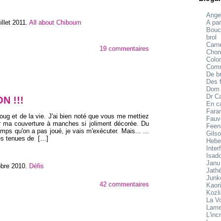
Ange
illet 2011
.
All about Chiboum
A par
Bouc
brol
Carne
19 commentaires
Chon
Colo
Comm
De br
Des f
Dom
Dr C
N !!!
En c
Fara
loug et de la vie. J'ai bien noté que vous me mettiez
Fauv
ir ma couverture à manches si joliment décorée. Du
Feen
mps qu'on a pas joué, je vais m'exécuter. Mais... ...
Gilso
des tenues de
[…]
Hebe
Inter
Isad
Janu
obre 2010
.
Défis
Jath
Junk
42 commentaires
Kaori
Kozl
La V
Lame
L'inc