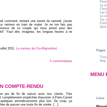
Pest
La n
Chrys
Les b
La v
Sur u
edi comment, tentant une sieste du samedi, j'avais
Portr
ux ramiers en train de mater. Je ne me fais pas
Quoi 
résence de ce couple qui nous prend pour des
té". Faut dire, imaginez, les longues heures à ne
uillet 2011
.
La nursery de Cro-Mignon(ne)
Pages
Trucs
blog
5 commentaires
MENU 
 UN COMPTE-RENDU
îner pro de fin de saison avec nos clients. Très
it complètement empêchée d'assister à Paris-Carnet
Liens
 quelques arrondissements plus loin. Du coup, ça
ée de passer une toute fin de soirée
[…]
Blogal