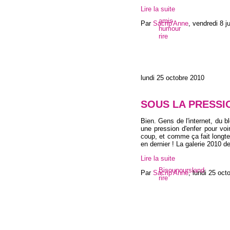
Lire la suite
amis
Par
Sacrip'Anne
,
vendredi 8 ju
humour
rire
lundi 25 octobre 2010
SOUS LA PRESSIO
Bien. Gens de l'internet, du b
une pression d'enfer pour vo
coup, et comme ça fait longte
en dernier ! La galerie 2010 
Lire la suite
Bisounoursland
Par
Sacrip'Anne
,
lundi 25 oct
rire