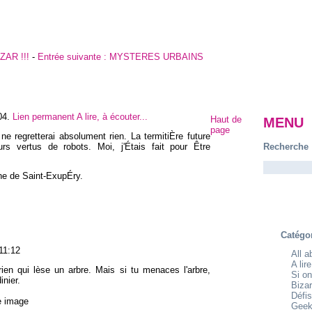
AR !!!
-
Entrée suivante :
MYSTERES URBAINS
04
.
Lien permanent
A lire, à écouter...
Haut de
MENU
page
e regretterai absolument rien. La termitiÈre future
rs vertus de robots. Moi, j'Étais fait pour Être
Recherche
ne de Saint-ExupÉry.
Catégo
11:12
All 
A lir
 rien qui lèse un arbre. Mais si tu menaces l'arbre,
Si on
inier.
Bizar
Défis
e image
Geek