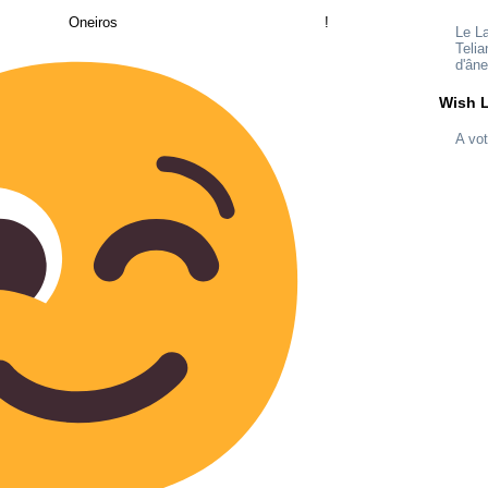
 Oneiros !
Le L
Telia
d'ân
Wish L
A vot