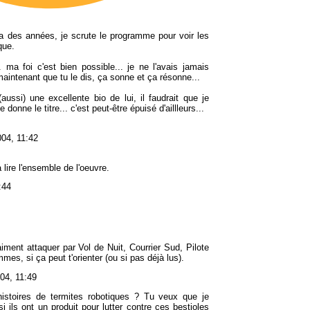
 y a des années, je scrute le programme pour voir les
que.
 ma foi c'est bien possible... je ne l'avais jamais
ntenant que tu le dis, ça sonne et ça résonne...
aussi) une excellente bio de lui, il faudrait que je
donne le titre... c'est peut-être épuisé d'aillleurs...
004, 11:42
 lire l'ensemble de l'oeuvre.
:44
iment attaquer par Vol de Nuit, Courrier Sud, Pilote
es, si ça peut t'orienter (ou si pas déjà lus).
04, 11:49
histoires de termites robotiques ? Tu veux que je
 ils ont un produit pour lutter contre ces bestioles