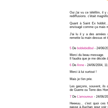
Oui j'ai vu ce téléfilm, il
rediffusions. c'était magnifi
Quant à Saint Ex hobbit...
envisagé comme ça mais mai
J'ai lu il y a des années (
remette la main dessus et te 
5
De
boblebidibul
-
24/06/2
Merci du beau message.
Il faudra que je me décide à
6
De
Anne
-
24/06/2004, 11
Merci à lui surtout !
Mais je t'en prie.
Les garçons, souvent, ils a
de Guerre ou Terre des Homm
7
De
L'amoureux
-
24/06/20
Heeeuu... c'est quoi ces 
passe à Auchan pour voir si