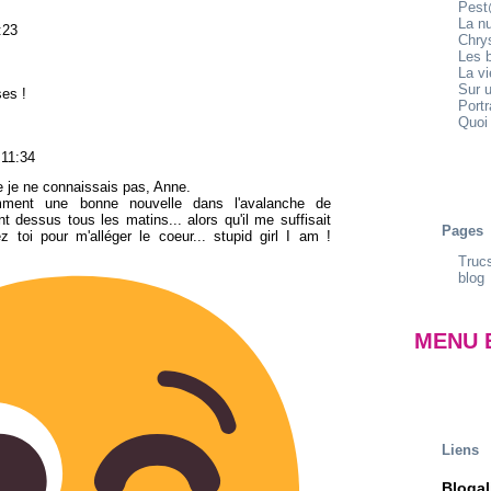
Pest
La n
:23
Chrys
Les b
La v
Sur u
ses !
Portr
Quoi 
 11:34
e je ne connaissais pas, Anne.
mment une bonne nouvelle dans l'avalanche de
t dessus tous les matins... alors qu'il me suffisait
Pages
z toi pour m'alléger le coeur... stupid girl I am !
Trucs
blog
MENU 
Liens
Blogal