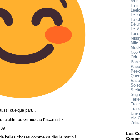
brun
La 
Leel
Le K
Le Cl
Délu
Le M
Lune
Miss
Mlle
Mouk
Noé 
Otir
Pabl
Papp
Peek
Quee
Raco
Sole
Stefi
Suga
Terre
Trace
Trao
aussi quelque part...
Une 
Vie 
u téléfilm où Giraudeau l'incarnait ?
Zeld
:39
Les Co
de belles choses comme ça dès le matin !!!
Comme