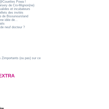
@Couettes Powa !
ursery de Cro-Mignon(ne)
alides et incubateurs
illets des invités
ie de Bisounoursland
ne idée de...
aits
de neuf docteur ?
 Zimportants (ou pas) sur ce
EXTRA
ire