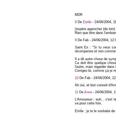
MDR
8
De
Emile
-
24/06/2004, 1
j'espère approcher (de loin
Rien que être dans l'ambian
9
De Fab -
24/06/2004, 12:
Saint Ex : "Si tu veux co
récompense et non comme 
Il a dit autre chose de symp
Ca doit être quelque chose
l'autre, mais regarder dans
Corrigez-là, comme ça je m'
10
De Fab -
24/06/2004, 12
Ah oui, et bon conseil d'Ann
11
De
Anne
-
24/06/2004, 1
L'Amoureux : euh... c'est l
va pour cette fois.
Emile : je te le souhaite de 