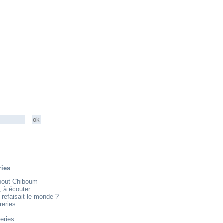
ries
about Chiboum
e, à écouter...
 refaisait le monde ?
reries
eries