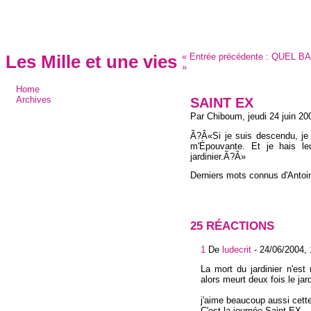
«
Entrée précédente :
QUEL BAZ
Les Mille et une vies
»
Home
SAINT EX
Archives
Par Chiboum,
jeudi 24 juin 20
Ã?Â«Si je suis descendu, je n
m'Épouvante. Et je hais leu
jardinier.Ã?Â»
Derniers mots connus d'Antoi
25 RÉACTIONS
1
De
ludecrit
-
24/06/2004, 
La mort du jardinier n'est
alors meurt deux fois le jard
j'aime beaucoup aussi cett
C'est la journée Saint-EX...