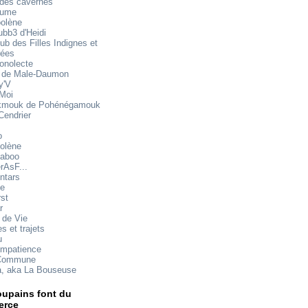
 des cavernes
mume
oolène
ubb3 d'Heidi
ub des Filles Indignes et
rées
onolecte
 de Male-Daumon
y'V
 Moi
mouk de Pohénégamouk
Cendrier
o
olène
aboo
rAsF...
ntars
te
rst
r
 de Vie
s et trajets
u
impatience
Commune
a, aka La Bouseuse
upains font du
rce