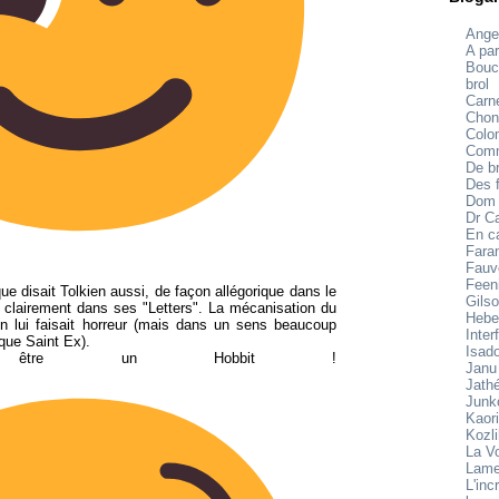
Ange
A par
Bouc
brol
Carne
Chon
Colo
Comm
De br
Des f
Dom
Dr C
En c
Fara
Fauv
Feen
e disait Tolkien aussi, de façon allégorique dans le
Gilso
 clairement dans ses "Letters". La mécanisation du
Hebe
on lui faisait horreur (mais dans un sens beaucoup
Inter
que Saint Ex).
Isad
t être un Hobbit !
Janu
Jath
Junk
Kaori
Kozl
La V
Lame
L'inc