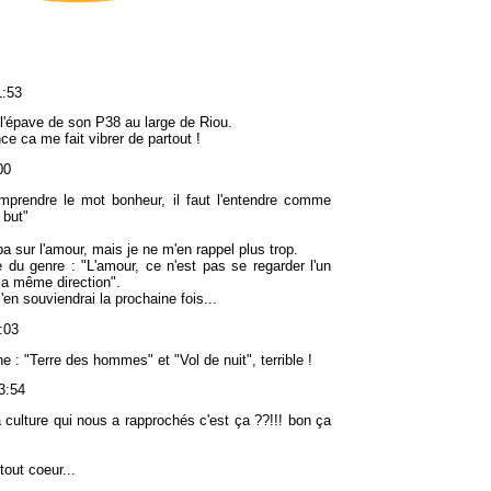
1:53
) l'épave de son P38 au large de Riou.
ce ca me fait vibrer de partout !
00
mprendre le mot bonheur, il faut l'entendre comme
but"
a sur l'amour, mais je ne m'en rappel plus trop.
 du genre : "L'amour, ce n'est pas se regarder l'un
 la même direction".
en souviendrai la prochaine fois...
:03
e : "Terre des hommes" et "Vol de nuit", terrible !
3:54
a culture qui nous a rapprochés c'est ça ??!!! bon ça
tout coeur...