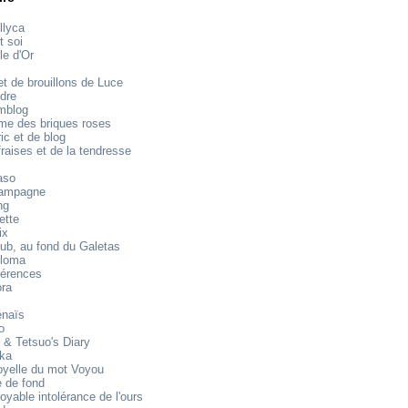
llyca
t soi
le d'Or
t de brouillons de Luce
dre
mblog
e des briques roses
ic et de blog
raises et de la tendresse
aso
ampagne
ng
ette
ix
ub, au fond du Galetas
loma
férences
ora
énaïs
o
 & Tetsuo's Diary
ika
oyelle du mot Voyou
 de fond
royable intolérance de l'ours