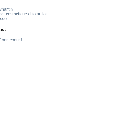
amantin
ne, cosmétiques bio au lait
esse
ist
' bon coeur !