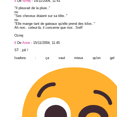
5
De
oznej
-
15/11/2004, 11:41
"Il pleuvait de la pluie.."
ou
"Ses cheveux étaient sur sa tête.."
ou
"Elle mange tant de gateaux qu'elle prend des kilos.."
Ah non.. celeui-là, il concerne que moi.. Sniff
Oznej
6
De
Anne
-
15/11/2004, 11:45
ST : joli !
Isadora : ça vaut mieux qu'un gel 