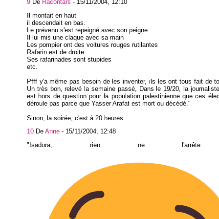
9
De
Racontars
-
15/11/2004, 12:10
Il montait en haut
il descendait en bas.
Le prévenu s'est repeigné avec son peigne
Il lui mis une claque avec sa main
Les pompier ont des voitures rouges rutilantes
Rafarin est de droite
Ses rafarinades sont stupides
etc.
Pfff y'a même pas besoin de les inventer, ils les ont tous fait de to
Un très bon, relevé la semaine passé, Dans le 19/20, la journaliste a
est hors de question pour la population palestinienne que ces éle
déroule pas parce que Yasser Arafat est mort ou décédé."
Sinon, la soirée, c'est à 20 heures.
10
De
Anne
-
15/11/2004, 12:48
"Isadora, rien ne l'arrête 