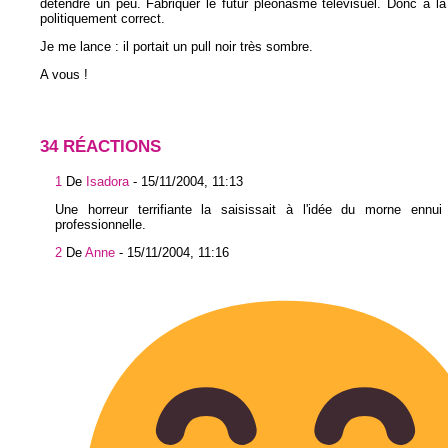
détendre un peu. Fabriquer le futur pléonasme télévisuel. Donc à la
politiquement correct.
Je me lance : il portait un pull noir très sombre.
A vous !
34 RÉACTIONS
1
De
Isadora
-
15/11/2004, 11:13
Une horreur terrifiante la saisissait à l'idée du morne ennu
professionnelle.
2
De
Anne
-
15/11/2004, 11:16