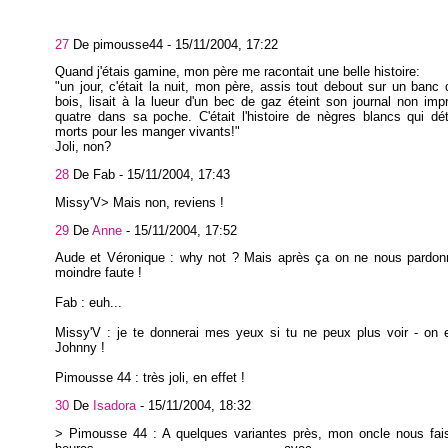
27
De pimousse44 -
15/11/2004, 17:22
Quand j'étais gamine, mon père me racontait une belle histoire:
"un jour, c'était la nuit, mon père, assis tout debout sur un banc 
bois, lisait à la lueur d'un bec de gaz éteint son journal non imp
quatre dans sa poche. C'était l'histoire de nègres blancs qui dét
morts pour les manger vivants!"
Joli, non?
28
De Fab -
15/11/2004, 17:43
Missy'V> Mais non, reviens !
29
De
Anne
-
15/11/2004, 17:52
Aude et Véronique : why not ? Mais après ça on ne nous pardonn
moindre faute !
Fab : euh...
Missy'V : je te donnerai mes yeux si tu ne peux plus voir - on 
Johnny !
Pimousse 44 : très joli, en effet !
30
De
Isadora
-
15/11/2004, 18:32
> Pimousse 44 : A quelques variantes près, mon oncle nous faisa