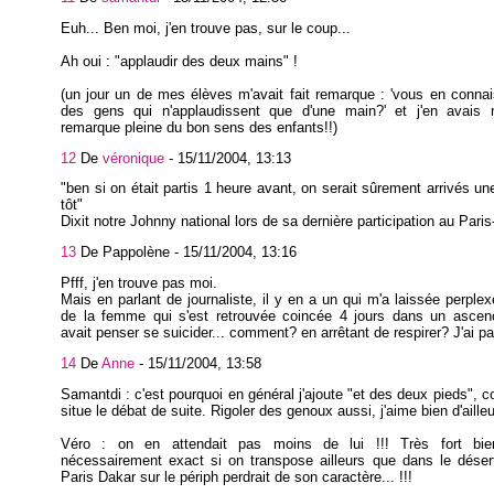
Euh... Ben moi, j'en trouve pas, sur le coup...
Ah oui : "applaudir des deux mains" !
(un jour un de mes élèves m'avait fait remarque : 'vous en conna
des gens qui n'applaudissent que d'une main?' et j'en avais r
remarque pleine du bon sens des enfants!!)
12
De
véronique
-
15/11/2004, 13:13
"ben si on était partis 1 heure avant, on serait sûrement arrivés un
tôt"
Dixit notre Johnny national lors de sa dernière participation au Paris
13
De Pappolène -
15/11/2004, 13:16
Pfff, j'en trouve pas moi.
Mais en parlant de journaliste, il y en a un qui m'a laissée perplex
de la femme qui s'est retrouvée coincée 4 jours dans un ascence
avait penser se suicider... comment? en arrêtant de respirer? J'ai p
14
De
Anne
-
15/11/2004, 13:58
Samantdi : c'est pourquoi en général j'ajoute "et des deux pieds",
situe le débat de suite. Rigoler des genoux aussi, j'aime bien d'ailleu
Véro : on en attendait pas moins de lui !!! Très fort bi
nécessairement exact si on transpose ailleurs que dans le déser
Paris Dakar sur le périph perdrait de son caractère... !!!