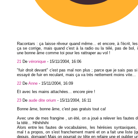
Racontars : ça laisse rêveur quand même... et encore, à l'écrit, les
ça se corrige, mais quand c'est à la radio ou la télé, pas de bol, i
une bonne âme comme toi pour les rattraper au vol !
21
De
véronique
-
15/11/2004, 16:06
"fuir droit devant" c'est pas mal non plus ; parce que je sais pas si
essayé de fuir en reculant, mais ça va très nettement moins vite...
22
De
Anne
-
15/11/2004, 16:09
Et avec les mains attachées... encore pire !
23
De
aude dite orium
-
15/11/2004, 16:11
Bonne âme, bonne âme, c'est pas gratuis tout ca!
Avec une de mes frangine , un été, on a joué a relever les fautes d
la télé... Hihihihihi
Alors entre les fautes de vocabulaires, les hérésies syntaxiques, 
mal t a propos, on s'est franchement marré et on a fait une liste (qu
depuis, domage) Mais on pourrait py tête en refaire une et publier u