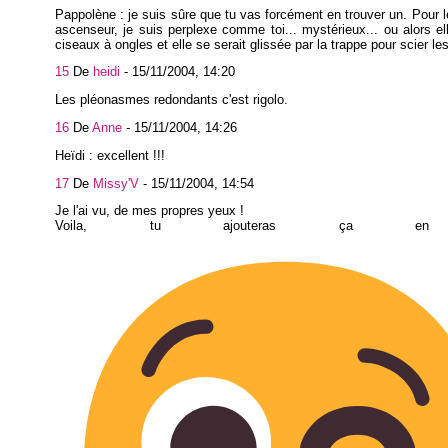
Pappolène : je suis sûre que tu vas forcément en trouver un. Pour l
ascenseur, je suis perplexe comme toi... mystérieux... ou alors el
ciseaux à ongles et elle se serait glissée par la trappe pour scier le
15
De
heidi
-
15/11/2004, 14:20
Les pléonasmes redondants c'est rigolo.
16
De
Anne
-
15/11/2004, 14:26
Heïdi : excellent !!!
17
De
Missy'V
-
15/11/2004, 14:54
Je l'ai vu, de mes propres yeux !
Voila, tu ajouteras ça en