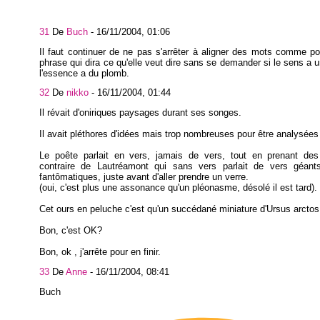
31
De
Buch
-
16/11/2004, 01:06
Il faut continuer de ne pas s'arrêter à aligner des mots comme po
phrase qui dira ce qu'elle veut dire sans se demander si le sens a u
l'essence a du plomb.
32
De
nikko
-
16/11/2004, 01:44
Il révait d'oniriques paysages durant ses songes.
Il avait pléthores d'idées mais trop nombreuses pour être analysées
Le poête parlait en vers, jamais de vers, tout en prenant des
contraire de Lautréamont qui sans vers parlait de vers géants
fantômatiques, juste avant d'aller prendre un verre.
(oui, c'est plus une assonance qu'un pléonasme, désolé il est tard).
Cet ours en peluche c'est qu'un succédané miniature d'Ursus arctos h
Bon, c'est OK?
Bon, ok , j'arrête pour en finir.
33
De
Anne
-
16/11/2004, 08:41
Buch 