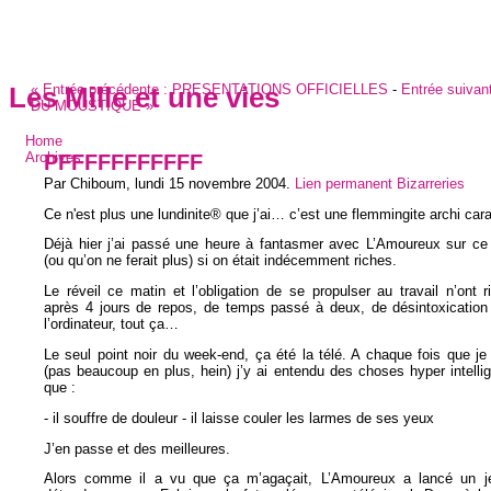
«
Entrée précédente :
PRESENTATIONS OFFICIELLES
-
Entrée suivan
Les Mille et une vies
DU MOUSTIQUE
»
Home
PFFFFFFFFFFF
Archives
Par Chiboum,
lundi 15 novembre 2004
.
Lien permanent
Bizarreries
Ce n'est plus une lundinite® que j’ai… c’est une flemmingite archi cara
Déjà hier j’ai passé une heure à fantasmer avec L’Amoureux sur ce 
(ou qu’on ne ferait plus) si on était indécemment riches.
Le réveil ce matin et l’obligation de se propulser au travail n’ont r
après 4 jours de repos, de temps passé à deux, de désintoxication 
l’ordinateur, tout ça…
Le seul point noir du week-end, ça été la télé. A chaque fois que je 
(pas beaucoup en plus, hein) j’y ai entendu des choses hyper intellig
que :
- il souffre de douleur - il laisse couler les larmes de ses yeux
J’en passe et des meilleures.
Alors comme il a vu que ça m’agaçait, L’Amoureux a lancé un 