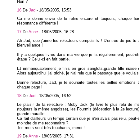
Non ?
16
De
Jad
-
18/05/2005, 15:53
Ca me donne envie de le relire encore et toujours, chaque fo
résonnance différente !
17
De
Anne
-
18/05/2005, 16:28
Ah Jad, que j'aime les relecteurs compulsifs ! D'entrée de jeu tu
bienveillance !
Il y a quelques livres dans ma vie que je lis régulièrement, peut-ê
étape ? Celui-ci en fait partie.
Et immanquablement je finis en gros sanglots,grande fille niaise 
Alors aujourd'hui j'ai triché, je n'ai relu que le passage que je voulais 
Bonne relecture, Jad, je te souhaite toutes les belles émotions
chaque page !
18
De
Jad
-
18/05/2005, 16:52
Le plaisir de la relecture : Moby Dick (le livre le plus relu de m
(toujours la même angoisse), les Fourmis (déception à la 2e lecture),
grande muraille, ...
Ca fait d'ailleurs un temps certain que je n'en avais pas relu, peut-
moindre de me reconnaitre ?
Tes mots sont très touchants, merci !
19
De
Anne
-
18/05/2005, 17:31