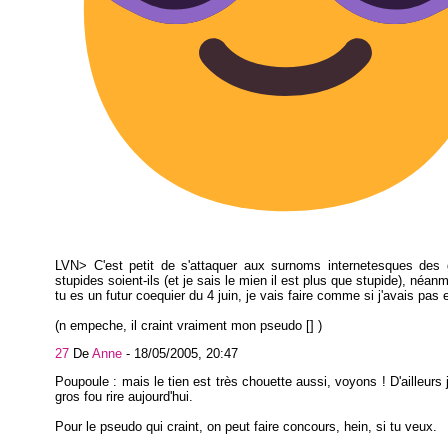
LVN> C'est petit de s'attaquer aux surnoms internetesques des 
stupides soient-ils (et je sais le mien il est plus que stupide), néa
tu es un futur coequier du 4 juin, je vais faire comme si j'avais pas 
(n empeche, il craint vraiment mon pseudo [] )
27
De
Anne
-
18/05/2005, 20:47
Poupoule : mais le tien est très chouette aussi, voyons ! D'ailleurs j
gros fou rire aujourd'hui.
Pour le pseudo qui craint, on peut faire concours, hein, si tu veux.