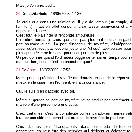
Mais je t'en prie, Jad...
20
De LaVitaNuda -
18/05/2005, 17:36
Je crois que dans une relation ou il y a de l'amour (un couple, 
famille...) il faut en effet consentir à se laisser apprivoiser et à 
apprivoiser l'autre.
C'est tout le plaisir de la rencontre amoureuse.
En même temps, je crois que c'est pas plus mal si chacun gard
part sauvage aussi. La part d'inconnu, de mystère, d'indépendan
aussi qu'on n'est pas devenu juste une "chose" apprivoisée pour 
plus que lui/elle ne le serait pour nous) et rien de plus.
Un peu comme quand l'ordinateur bugge de temps en temps pour no
que oui, ben, bon... c'est un ordinateur quoi !
21
De
Anne
-
18/05/2005, 17:53
Merci pour la précision, LVN. Je me doutais un peu de la réponse
mieux en le disant, en l'écrivant, en la circonstance.
Oui, je suis bien d'accord avec toi.
Même si garder sa part de mystère ne se traduit pas forcément
manière d'une personne à une autre.
Chez certaines, c'est la complexité ou les paradoxes mêmes véh
leur personnalité qui permettent au coin de mystère de perdurer.
Chez d'autres, plus "transparents" dans leur mode de foncti
apparence, ça peut être des pensées qui dérivent et éclosent to