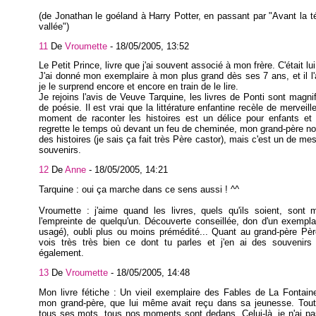
(de Jonathan le goéland à Harry Potter, en passant par "Avant la t
vallée")
11
De
Vroumette
-
18/05/2005, 13:52
Le Petit Prince, livre que j'ai souvent associé à mon frère. C'était lui
J'ai donné mon exemplaire à mon plus grand dès ses 7 ans, et il l'
je le surprend encore et encore en train de le lire.
Je rejoins l'avis de Veuve Tarquine, les livres de Ponti sont magnif
de poésie. Il est vrai que la littérature enfantine recèle de merveill
moment de raconter les histoires est un délice pour enfants et 
regrette le temps où devant un feu de cheminée, mon grand-père no
des histoires (je sais ça fait très Père castor), mais c'est un de me
souvenirs.
12
De
Anne
-
18/05/2005, 14:21
Tarquine : oui ça marche dans ce sens aussi ! ^^
Vroumette : j'aime quand les livres, quels qu'ils soient, sont 
l'empreinte de quelqu'un. Découverte conseillée, don d'un exempla
usagé), oubli plus ou moins prémédité... Quant au grand-père Pèr
vois très très bien ce dont tu parles et j'en ai des souvenirs 
également.
13
De
Vroumette
-
18/05/2005, 14:48
Mon livre fétiche : Un vieil exemplaire des Fables de La Fontai
mon grand-père, que lui même avait reçu dans sa jeunesse. Tou
tous ses mots, tous nos moments sont dedans. Celui-là, je n'ai p