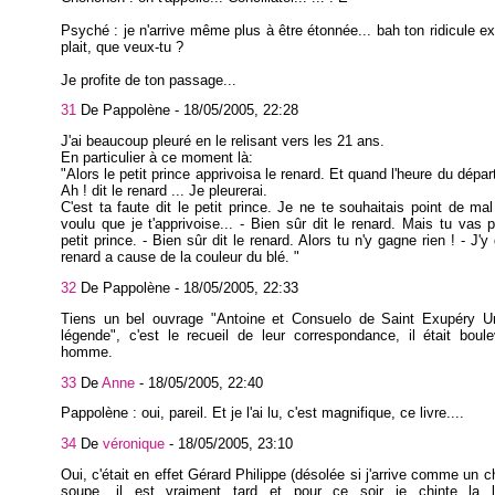
Psyché : je n'arrive même plus à être étonnée... bah ton ridicule ex
plait, que veux-tu ?
Je profite de ton passage...
31
De Pappolène -
18/05/2005, 22:28
J'ai beaucoup pleuré en le relisant vers les 21 ans.
En particulier à ce moment là:
"Alors le petit prince apprivoisa le renard. Et quand l'heure du dépar
Ah ! dit le renard ... Je pleurerai.
C'est ta faute dit le petit prince. Je ne te souhaitais point de ma
voulu que je t'apprivoise... - Bien sûr dit le renard. Mais tu vas pl
petit prince. - Bien sûr dit le renard. Alors tu n'y gagne rien ! - J'y
renard a cause de la couleur du blé. "
32
De Pappolène -
18/05/2005, 22:33
Tiens un bel ouvrage "Antoine et Consuelo de Saint Exupéry 
légende", c'est le recueil de leur correspondance, il était boul
homme.
33
De
Anne
-
18/05/2005, 22:40
Pappolène : oui, pareil. Et je l'ai lu, c'est magnifique, ce livre....
34
De
véronique
-
18/05/2005, 23:10
Oui, c'était en effet Gérard Philippe (désolée si j'arrive comme un c
soupe, il est vraiment tard et pour ce soir je chinte la 