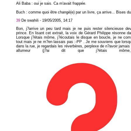
Ali Baba : oui je sais. Ca m'avait frappée.
Buch : comme quoi être changé(e) par un livre, ça arrive... Bises du
39
De swahili -
19/05/2005, 14:17
Bon, j?arrive un peu tard mais je ne puis rester silencieuse dev
prince. En lisant cet extrait, la voix de Gérard Philippe résonne d
Lorsque j?étais môme, j?écoutais le disque en boucle, je ne com
tout mais je ne m?en lassais pas :-PP . Je me souviens que lorsqu
dans la rue, je regardais les réverbères, perplexe de n?avoir jamais 
allumeur (j?ai dit que j?étais môme