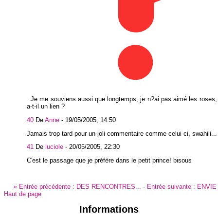
. Je me souviens aussi que longtemps, je n?ai pas aimé les roses, 
a-t-il un lien ?
40
De
Anne
-
19/05/2005, 14:50
Jamais trop tard pour un joli commentaire comme celui ci, swahili...
41
De
luciole
-
20/05/2005, 22:30
C'est le passage que je préfère dans le petit prince! bisous
«
Entrée précédente :
DES RENCONTRES...
-
Entrée suivante :
ENVIE
Haut de page
Informations