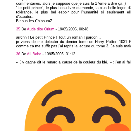
commentaires, alors je suppose que je suis la 17ème à dire ça !)
"Le petit prince", le plus beau livre du monde, la plus belle leçon d
tolérance, le plus bel espoir pour l'humanité si seulement ell
d'écouter...
Bisous les ChiboumZ
35
De
Aude dite Orium
-
19/05/2005, 00:48
arrchh ! Le petit Prince ! Tout un roman ! pardon...
je viens de me delecter du dernier tome de Harry Potter. 1031 
comme ca me suffit pas j'ai repris la lecture du tome 3. Je suis mal
36
De
Ali Baba
-
19/05/2005, 01:12
« J'y gagne dit le renard a cause de la couleur du blé. » : j'en ai f