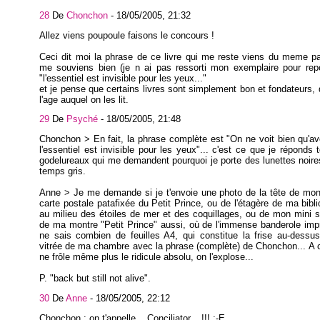
28
De
Chonchon
-
18/05/2005, 21:32
Allez viens poupoule faisons le concours !
Ceci dit moi la phrase de ce livre qui me reste viens du meme p
me souviens bien (je n ai pas ressorti mon exemplaire pour rep
"l'essentiel est invisible pour les yeux..."
et je pense que certains livres sont simplement bon et fondateurs, 
l'age auquel on les lit.
29
De
Psyché
-
18/05/2005, 21:48
Chonchon > En fait, la phrase complète est "On ne voit bien qu'av
l'essentiel est invisible pour les yeux"... c'est ce que je réponds 
godelureaux qui me demandent pourquoi je porte des lunettes noi
temps gris.
Anne > Je me demande si je t'envoie une photo de la tête de mon
carte postale patafixée du Petit Prince, ou de l'étagère de ma biblio
au milieu des étoiles de mer et des coquillages, ou de mon mini 
de ma montre "Petit Prince" aussi, où de l'immense banderole imp
ne sais combien de feuilles A4, qui constitue la frise au-dessu
vitrée de ma chambre avec la phrase (complète) de Chonchon... A 
ne frôle même plus le ridicule absolu, on l'explose...
P. "back but still not alive".
30
De
Anne
-
18/05/2005, 22:12
Chonchon : on t'appelle... Conciliator... !!! :-E