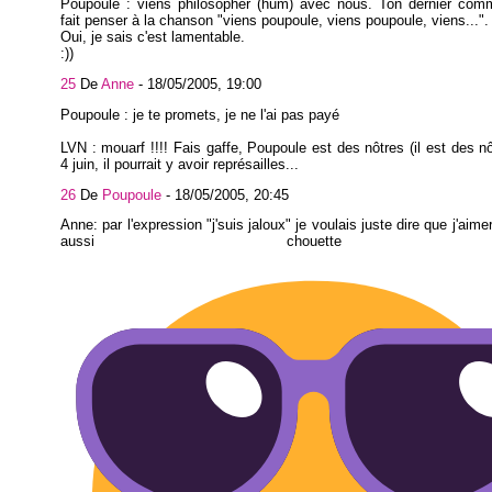
Poupoule : viens philosopher (hum) avec nous. Ton dernier com
fait penser à la chanson "viens poupoule, viens poupoule, viens...".
Oui, je sais c'est lamentable.
:))
25
De
Anne
-
18/05/2005, 19:00
Poupoule : je te promets, je ne l'ai pas payé
LVN : mouarf !!!! Fais gaffe, Poupoule est des nôtres (il est des nô
4 juin, il pourrait y avoir représailles...
26
De
Poupoule
-
18/05/2005, 20:45
Anne: par l'expression "j'suis jaloux" je voulais juste dire que j'aime
aussi chouette bl