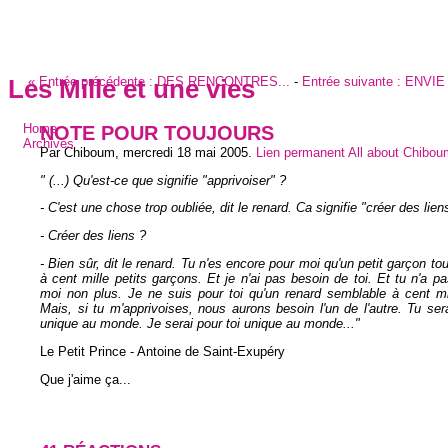
«
Entrée précédente :
DES RENCONTRES...
-
Entrée suivante :
ENVIE
Les Mille et une vies
NOTE POUR TOUJOURS
Home
Archives
Par Chiboum,
mercredi 18 mai 2005
.
Lien permanent
All about Chibou
" (...) Qu'est-ce que signifie "apprivoiser" ?
- C'est une chose trop oubliée, dit le renard. Ca signifie "créer des liens
- Créer des liens ?
- Bien sûr, dit le renard. Tu n'es encore pour moi qu'un petit garçon to
à cent mille petits garçons. Et je n'ai pas besoin de toi. Et tu n'a p
moi non plus. Je ne suis pour toi qu'un renard semblable à cent mi
Mais, si tu m'apprivoises, nous aurons besoin l'un de l'autre. Tu se
unique au monde. Je serai pour toi unique au monde..."
Le Petit Prince - Antoine de Saint-Exupéry
Que j'aime ça...