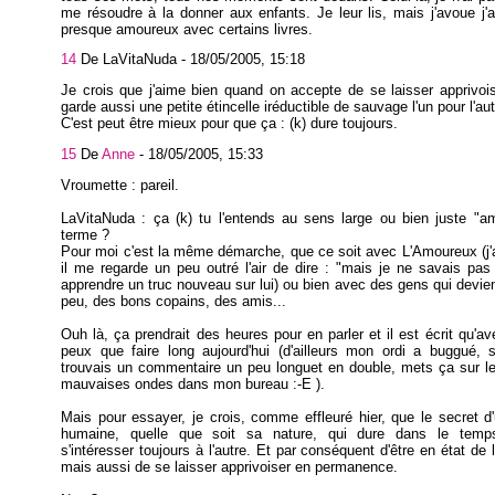
me résoudre à la donner aux enfants. Je leur lis, mais j'avoue j'a
presque amoureux avec certains livres.
14
De LaVitaNuda -
18/05/2005, 15:18
Je crois que j'aime bien quand on accepte de se laisser apprivois
garde aussi une petite étincelle iréductible de sauvage l'un pour l'aut
C'est peut être mieux pour que ça : (k) dure toujours.
15
De
Anne
-
18/05/2005, 15:33
Vroumette : pareil.
LaVitaNuda : ça (k) tu l'entends au sens large ou bien juste "a
terme ?
Pour moi c'est la même démarche, que ce soit avec L'Amoureux (j
il me regarde un peu outré l'air de dire : "mais je ne savais pas 
apprendre un truc nouveau sur lui) ou bien avec des gens qui devie
peu, des bons copains, des amis...
Ouh là, ça prendrait des heures pour en parler et il est écrit qu'ave
peux que faire long aujourd'hui (d'ailleurs mon ordi a buggué, 
trouvais un commentaire un peu longuet en double, mets ça sur l
mauvaises ondes dans mon bureau :-E ).
Mais pour essayer, je crois, comme effleuré hier, que le secret d'
humaine, quelle que soit sa nature, qui dure dans le temp
s'intéresser toujours à l'autre. Et par conséquent d'être en état de l
mais aussi de se laisser apprivoiser en permanence.