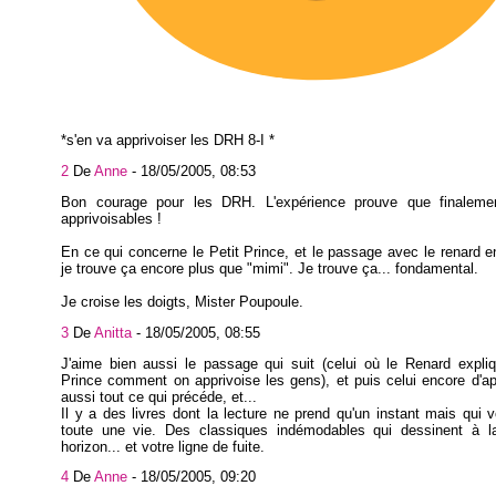
*s'en va apprivoiser les DRH 8-I *
2
De
Anne
-
18/05/2005, 08:53
Bon courage pour les DRH. L'expérience prouve que finalemen
apprivoisables !
En ce qui concerne le Petit Prince, et le passage avec le renard en 
je trouve ça encore plus que "mimi". Je trouve ça... fondamental.
Je croise les doigts, Mister Poupoule.
3
De
Anitta
-
18/05/2005, 08:55
J'aime bien aussi le passage qui suit (celui où le Renard expli
Prince comment on apprivoise les gens), et puis celui encore d'ap
aussi tout ce qui précéde, et...
Il y a des livres dont la lecture ne prend qu'un instant mais qui 
toute une vie. Des classiques indémodables qui dessinent à la
horizon... et votre ligne de fuite.
4
De
Anne
-
18/05/2005, 09:20