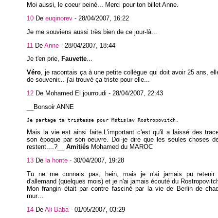
Moi aussi, le coeur peiné... Merci pour ton billet Anne.
10
De
euqinorev
-
28/04/2007, 16:22
Je me souviens aussi très bien de ce jour-là...
11
De
Anne
-
28/04/2007, 18:44
Je t'en prie,
Fauvette
...
Véro
, je racontais ça à une petite collègue qui doit avoir 25 ans, el
de souvenir... j'ai trouvé ça triste pour elle...
12
De Mohamed El jourroudi -
28/04/2007, 22:43
__Bonsoir ANNE
Je partage ta tristesse pour Mstislav Rostropovitch.
Mais la vie est ainsi faite.L'important c'est qu'il a laissé des tra
son époque par son oeuvre. Doi-je dire que les seules choses de 
restent....?__
Amitiés
Mohamed du MAROC
13
De
la honte
-
30/04/2007, 19:28
Tu ne me connais pas, hein, mais je n'ai jamais pu reteni
d'allemand (quelques mois) et je n'ai jamais écouté du Rostropovitc
Mon frangin était par contre fasciné par la vie de Berlin de ch
mur…
14
De
Ali Baba
-
01/05/2007, 03:29