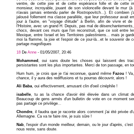
ventre, de cette joie et de cette espérance folle et de cette 
monsieur, incroyable, jouant de son violoncelle devant le mur (à 
n'avais jamais entendu parler de Rostropovitch...). Et combien j'
jalousé follement ma classe parallèle, que leur professeur avait 
jour à l'autre, en "voyage d'étude" à Berlin, afin de vivre et de 
l'Histoire, avec un grand H. Depuis, pas mal de désenchantements
chocs, devant ces murs que l'on reconstruit, que ce soit entre l
Mexique, entre Israel et les Territoires palestiniens... mais je gar
moi la flamme, la joie et l'espoir de ce jour-là...et le souvenir de 
partage magnifiques
18
De
Anne
-
01/05/2007, 20:46
Mohammed
, oui sans doute les choses qui laissent des tra
persistantes sont les plus importantes. Merci de ton passage, en to
Hum hum, je crois que je t'ai reconnue, quand même
Fazou
! Va,
chance, il y aura des rediffusions et tu pourras découvrir, alors !
Ali Baba
, oui effectivement, amusant clin d'oeil cinéphile !
isabelle
, tu as la chance d'avoir été élevée dans un climat de
Beaucoup de gens armés d'un bulletin de vote en ce moment sem
pas partagé ce privilège...
Chondre
, il faudra que je raconte alors comment j'ai été privée d'
Allemagne. Ca va te faire rire, je suis sûre !
Nab
, l'espoir d'un monde meilleur, demain, ou le jour d'après, c'est 
nous reste, sans doute.