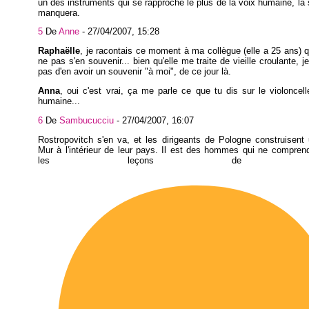
un des instruments qui se rapproche le plus de la voix humaine, la
manquera.
5
De
Anne
-
27/04/2007, 15:28
Raphaëlle
, je racontais ce moment à ma collègue (elle a 25 ans) q
ne pas s'en souvenir... bien qu'elle me traite de vieille croulante, j
pas d'en avoir un souvenir "à moi", de ce jour là.
Anna
, oui c'est vrai, ça me parle ce que tu dis sur le violoncell
humaine...
6
De
Sambucucciu
-
27/04/2007, 16:07
Rostropovitch s'en va, et les dirigeants de Pologne construisen
Mur à l'intérieur de leur pays. Il est des hommes qui ne compren
les leçons de l'Histo