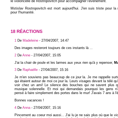
le violoncelle de Rostropovitch pour accompagner l'événement.
Mstislav Rostropovitch est mort aujourd'hui. J'en suis triste pour la
pour l'humanité.
18 RÉACTIONS
1
De
Madeleine
-
27/04/2007, 14:47
Des images resteront toujours de ces instants là ...
2
De
Anne
-
27/04/2007, 15:05
J'ai la chair de poule et les larmes aux yeux rien qu'à y repenser,
Ma
3
De
Raphaëlle
-
27/04/2007, 15:16
Je m'en souviens pas beaucoup de ce jour la. Je me rappelle sur
qui étaient autour de moi ce jour la. Leurs visages devant la télé qu
voir chez un ami! Le silence des bouches qui ne savent plus qu
musique solennelle. Et moi qui demandais pourquoi les gens n'
pensé à faire simplement des portes dans le mur! J'avais 7 ans à l'é
Bonnes vacances !
4
De
Anna
-
27/04/2007, 15:16
Pincement au coeur moi aussi... J'ai lu je ne sais plus où que le vio