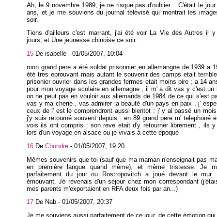
Ah, le 9 novembre 1989, je ne risque pas d'oublier... C'était le jou
ans, et je me souviens du journal télévisé qui montrait les imag
soir.
Tiens d'ailleurs c'est marrant, j'ai été voir La Vie des Autres il 
jours, et Une jeunesse chinoise ce soir.
15
De isabelle -
01/05/2007, 10:04
mon grand pere a été soldat prisonnier en allemangne de 1939 a 1
été tres eprouvant mais autant le souvenir des camps etait terrible 
prisonier ouvrier dans les grandes fermes etait moins pire ; a 14 ans 
pour mon voyage scolaire en allemagne , il m' a dit vas y c'est un
on ne peut pas en vouloir aux allemands de 1984 de ce qui s'est p
vas y ma cherie , vas admirer la beauté d'un pays en paix , j' espe
ceux de l' est le comprendront aussi bientot : j' y ai passé un mois 
j'y suis retourné souvent depuis : en 89 grand pere m' telephoné et
vois ils ont compris : son reve etait d'y retourner librement , ils 
lors d'un voyage en alsace ou je vivais à cette epoque
16
De
Chondre
-
01/05/2007, 19:20
Mêmes souvenirs que toi (sauf que ma maman n'enseignait pas ma
en première langue quand même), et même tristesse. Je m
parfaitement du jour ou Rostropovitch a joué devant le mur. C
émouvant. Je revenais d'un séjour chez mon correspondant (j'étai
mes parents m'exportaient en RFA deux fois par an...)
17
De Nab -
01/05/2007, 20:37
Je me souviens aussi parfaitement de ce jour, de cette émotion qui 