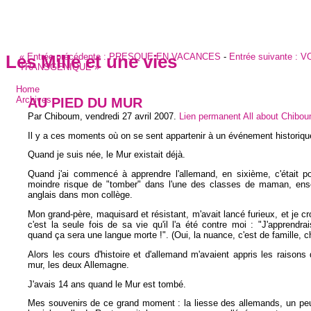
«
Entrée précédente :
PRESQUE EN VACANCES
-
Entrée suivante :
V
Les Mille et une vies
TRANSGENIQUE
»
Home
AU PIED DU MUR
Archives
Par Chiboum,
vendredi 27 avril 2007
.
Lien permanent
All about Chibo
Il y a ces moments où on se sent appartenir à un événement historiqu
Quand je suis née, le Mur existait déjà.
Quand j'ai commencé à apprendre l'allemand, en sixième, c'était po
moindre risque de "tomber" dans l'une des classes de maman, ens
anglais dans mon collège.
Mon grand-père, maquisard et résistant, m'avait lancé furieux, et je cr
c'est la seule fois de sa vie qu'il l'a été contre moi : "J'apprendrai
quand ça sera une langue morte !". (Oui, la nuance, c'est de famille, 
Alors les cours d'histoire et d'allemand m'avaient appris les raisons 
mur, les deux Allemagne.
J'avais 14 ans quand le Mur est tombé.
Mes souvenirs de ce grand moment : la liesse des allemands, un peu