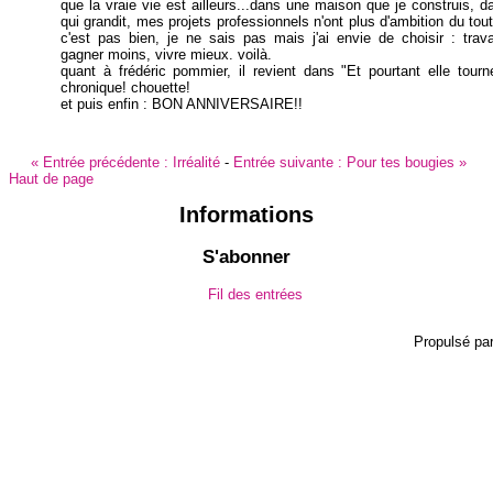
que la vraie vie est ailleurs...dans une maison que je construis, 
qui grandit, mes projets professionnels n'ont plus d'ambition du tout
c'est pas bien, je ne sais pas mais j'ai envie de choisir : trava
gagner moins, vivre mieux. voilà.
quant à frédéric pommier, il revient dans "Et pourtant elle tour
chronique! chouette!
et puis enfin : BON ANNIVERSAIRE!!
«
Entrée précédente :
Irréalité
-
Entrée suivante :
Pour tes bougies
»
Haut de page
Informations
S'abonner
Fil des entrées
Propulsé pa