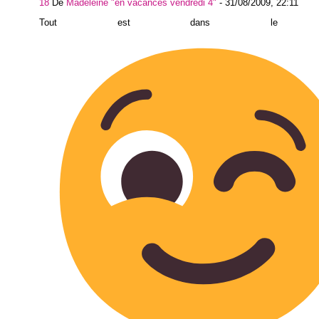
18
De
Madeleine "en vacances vendredi 4"
-
31/08/2009, 22:11
Tout est dans le ps