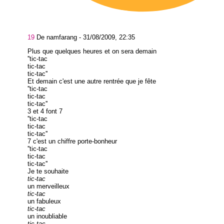
19
De namfarang -
31/08/2009, 22:35
Plus que quelques heures et on sera demain
''tic-tac
tic-tac
tic-tac''
Et demain c'est une autre rentrée que je fête
''tic-tac
tic-tac
tic-tac''
3 et 4 font 7
''tic-tac
tic-tac
tic-tac''
7 c'est un chiffre porte-bonheur
''tic-tac
tic-tac
tic-tac''
Je te souhaite
tic-tac
un merveilleux
tic-tac
un fabuleux
tic-tac
un inoubliable
tic-tac