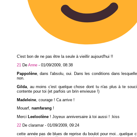
C'est bon de ne pas être la seule à vieillir aujourd'hui !!
21
De
Anne
-
01/09/2009, 08:38
Pappolène
, dans l'absolu, oui. Dans les conditions dans lesquelles
non.
Gilda
, au moins c'est quelque chose dont tu n'as plus à te soucie
contente pour toi (et parfois un brin envieuse !)
Madeleine
, courage ! Ca arrive !
Mouarf,
namfarang
!
Merci
Leeloolène
! Joyeux anniversaire à toi aussi ! :kiss
22
De claramar -
01/09/2009, 09:24
cette année pas de blues de reprise du boulot pour moi...quelque 