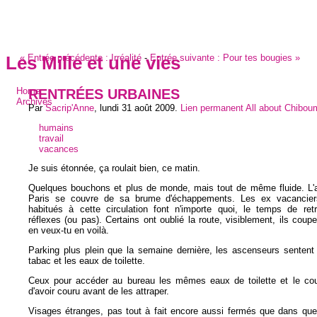
«
Entrée précédente :
Irréalité
-
Entrée suivante :
Pour tes bougies
»
Les Mille et une vies
RENTRÉES URBAINES
Home
Archives
Par
Sacrip'Anne
,
lundi 31 août 2009
.
Lien permanent
All about Chibou
humains
travail
vacances
Je suis étonnée, ça roulait bien, ce matin.
Quelques bouchons et plus de monde, mais tout de même fluide. L'
Paris se couvre de sa brume d'échappements. Les ex vacancier
habitués à cette circulation font n'importe quoi, le temps de retr
réflexes (ou pas). Certains ont oublié la route, visiblement, ils coup
en veux-tu en voilà.
Parking plus plein que la semaine dernière, les ascenseurs sentent 
tabac et les eaux de toilette.
Ceux pour accéder au bureau les mêmes eaux de toilette et le co
d'avoir couru avant de les attraper.
Visages étranges, pas tout à fait encore aussi fermés que dans que