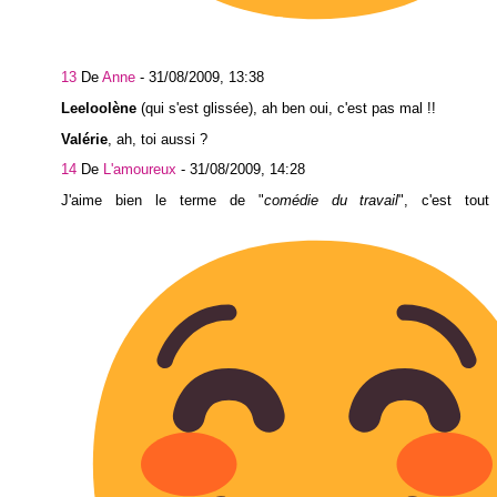
13
De
Anne
-
31/08/2009, 13:38
Leeloolène
(qui s'est glissée), ah ben oui, c'est pas mal !!
Valérie
, ah, toi aussi ?
14
De
L'amoureux
-
31/08/2009, 14:28
J'aime bien le terme de "
comédie du travail
", c'est tout