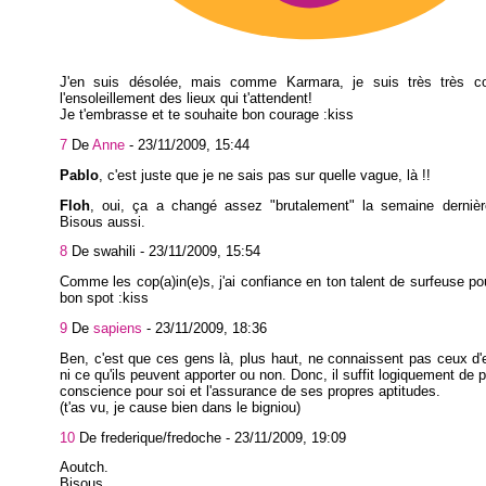
J'en suis désolée, mais comme Karmara, je suis très très co
l'ensoleillement des lieux qui t'attendent!
Je t'embrasse et te souhaite bon courage :kiss
7
De
Anne
-
23/11/2009, 15:44
Pablo
, c'est juste que je ne sais pas sur quelle vague, là !!
Floh
, oui, ça a changé assez "brutalement" la semaine dernière
Bisous aussi.
8
De swahili -
23/11/2009, 15:54
Comme les cop(a)in(e)s, j'ai confiance en ton talent de surfeuse pou
bon spot :kiss
9
De
sapiens
-
23/11/2009, 18:36
Ben, c'est que ces gens là, plus haut, ne connaissent pas ceux d
ni ce qu'ils peuvent apporter ou non. Donc, il suffit logiquement de p
conscience pour soi et l'assurance de ses propres aptitudes.
(t'as vu, je cause bien dans le bigniou)
10
De frederique/fredoche -
23/11/2009, 19:09
Aoutch.
Bisous.