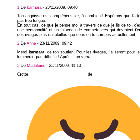
1
De
karmara
-
23/11/2009, 09:40
Ton angoisse est compréhensible, ô combien ! Espérons que l'att
pas trop longue.
En tout cas, ce que je pense moi à travers ce que je lis de toi, c'e
une personnalité et un faisceau de compétences qui devraient t'
des rivages plus ensoleillés que ceux où tu campes actuellement.
2
De
Anne
-
23/11/2009, 09:42
Merci
karmara
, de ton soutien. Pour les rivages, ils seront pour l
lumineux, pas difficile ! Après... on verra.
3
De
Madeleine
-
23/11/2009, 11:10
Crotte de bi