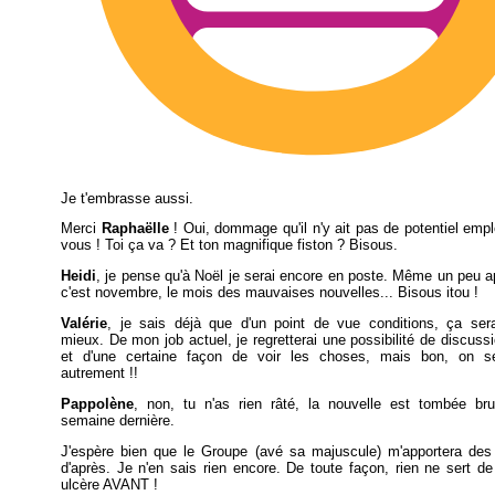
Je t'embrasse aussi.
Merci
Raphaëlle
! Oui, dommage qu'il n'y ait pas de potentiel emp
vous ! Toi ça va ? Et ton magnifique fiston ? Bisous.
Heidi
, je pense qu'à Noël je serai encore en poste. Même un peu a
c'est novembre, le mois des mauvaises nouvelles... Bisous itou !
Valérie
, je sais déjà que d'un point de vue conditions, ça ser
mieux. De mon job actuel, je regretterai une possibilité de discuss
et d'une certaine façon de voir les choses, mais bon, on se
autrement !!
Pappolène
, non, tu n'as rien râté, la nouvelle est tombée bru
semaine dernière.
J'espère bien que le Groupe (avé sa majuscule) m'apportera des 
d'après. Je n'en sais rien encore. De toute façon, rien ne sert de
ulcère AVANT !