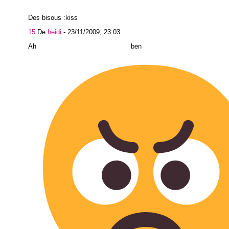
Des bisous :kiss
15
De
heidi
-
23/11/2009, 23:03
Ah ben med'al