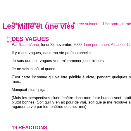
«
Entrée précédente :
Cheeeeeese !
-
Entrée suivante :
Une sorte de mé
Les Mille et une vies
DES VAGUES
Home
Archives
Par
Sacrip'Anne
,
lundi 23 novembre 2009
.
Lien permanent
All about C
Il y a des vagues, dans ma vie professionnelle.
Je sais que ces vagues vont m'emmener jouer ailleurs.
Je ne sais ni où, ni quand.
C'est cette inconnue qui va être pénible à vivre, pendant quelques
mois.
Manquait plus qu'ça !
(Mais les perspectives d'une fenêtre dans mon futur bureau sont, stat
plutôt bonnes. Soit qu'il y en ait pour de vrai, soit que je me retrouve
regarder la vie par les fenêtres de chez moi).
19 RÉACTIONS