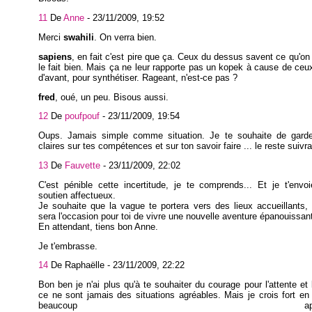
11
De
Anne
-
23/11/2009, 19:52
Merci
swahili
. On verra bien.
sapiens
, en fait c'est pire que ça. Ceux du dessus savent ce qu'on 
le fait bien. Mais ça ne leur rapporte pas un kopek à cause de ce
d'avant, pour synthétiser. Rageant, n'est-ce pas ?
fred
, oué, un peu. Bisous aussi.
12
De
poufpouf
-
23/11/2009, 19:54
Oups. Jamais simple comme situation. Je te souhaite de garde
claires sur tes compétences et sur ton savoir faire ... le reste suivra 
13
De
Fauvette
-
23/11/2009, 22:02
C'est pénible cette incertitude, je te comprends... Et je t'env
soutien affectueux.
Je souhaite que la vague te portera vers des lieux accueillants,
sera l'occasion pour toi de vivre une nouvelle aventure épanouissan
En attendant, tiens bon Anne.
Je t'embrasse.
14
De Raphaëlle -
23/11/2009, 22:22
Bon ben je n'ai plus qu'à te souhaiter du courage pour l'attente et l
ce ne sont jamais des situations agréables. Mais je crois fort e
beaucoup apparemm