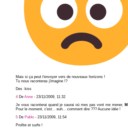
Mais si ça peut t'envoyer vers de nouveaux horizons !
Tu nous raconteras j'imagine !?
Des :kiss
4
De
Anne
-
23/11/2009, 11:32
Je vous raconterai quand je saurai où mes pas vont me mener,
M
Pour le moment, c'est... euh... comment dire ??? Aucune idée !
5
De
Pablo
-
23/11/2009, 11:54
Profite et surfe !