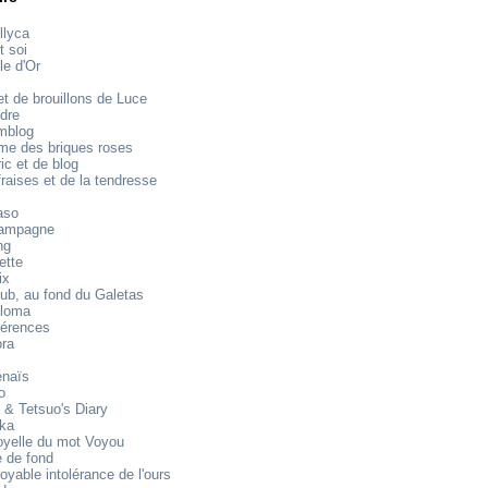
llyca
t soi
le d'Or
t de brouillons de Luce
dre
mblog
e des briques roses
ic et de blog
raises et de la tendresse
aso
ampagne
ng
ette
ix
ub, au fond du Galetas
loma
férences
ora
énaïs
o
 & Tetsuo's Diary
ika
oyelle du mot Voyou
 de fond
royable intolérance de l'ours