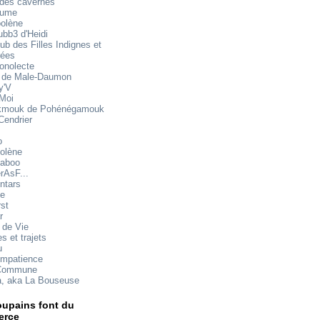
 des cavernes
mume
oolène
ubb3 d'Heidi
ub des Filles Indignes et
rées
onolecte
 de Male-Daumon
y'V
 Moi
mouk de Pohénégamouk
Cendrier
o
olène
aboo
rAsF...
ntars
te
rst
r
 de Vie
s et trajets
u
impatience
Commune
a, aka La Bouseuse
upains font du
rce