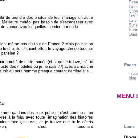
Pest
La n
Chrys
Les b
solu de prendre des photos de leur mariage un autre
La v
e. Meilleure météo, pas besoin de s'escagasser avec
Sur u
es de voeux avec lesquelles inonder le monde.
Portr
Quoi 
arient même pas du tout en France ? Mais pour le so
 le dire, ils s'étaient offert le voyage afin de toucher
 parisien ?
ir amusé de cette mariée (et si ça se trouve, c'était
Pages
uste des modèles ou je ne sais ??) avec sa marche
t subir au petit homme presque courant derrière elle...
Trucs
blog
MENU 
24
omme ça dans des lieux publics, c'est comme si on
vres à la fois, avec toute l'imagination des histoires
adore faire ça aussi, et je trouve que tu le décris
bien, c'est touchant
Liens
Blogal