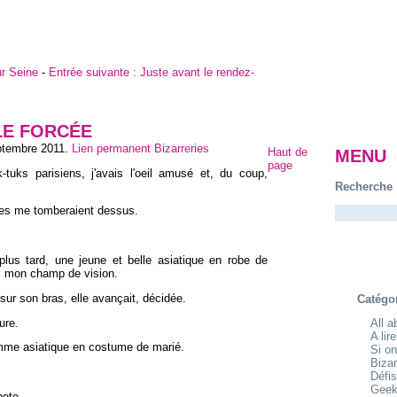
r Seine
-
Entrée suivante :
Juste avant le rendez-
LE FORCÉE
ptembre 2011
.
Lien permanent
Bizarreries
Haut de
MENU
page
tuks parisiens, j'avais l'oeil amusé et, du coup,
Recherche
ries me tomberaient dessus.
lus tard, une jeune et belle asiatique en robe de
ns mon champ de vision.
 sur son bras, elle avançait, décidée.
Catégo
ure.
All 
A lir
mme asiatique en costume de marié.
Si on
Bizar
Défis
Geek
hoto.