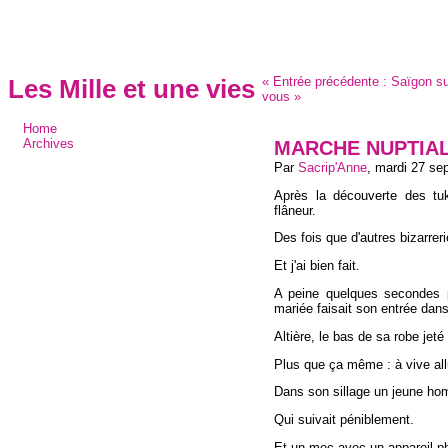
«
Entrée précédente :
Saïgon su
Les Mille et une vies
vous
»
Home
MARCHE NUPTIA
Archives
Par
Sacrip'Anne
,
mardi 27 se
Après la découverte des tuk-
flâneur.
Des fois que d'autres bizarre
Et j'ai bien fait.
A peine quelques secondes p
mariée faisait son entrée da
Altière, le bas de sa robe jeté
Plus que ça même : à vive all
Dans son sillage un jeune ho
Qui suivait péniblement.
Et un mec avec un appareil p