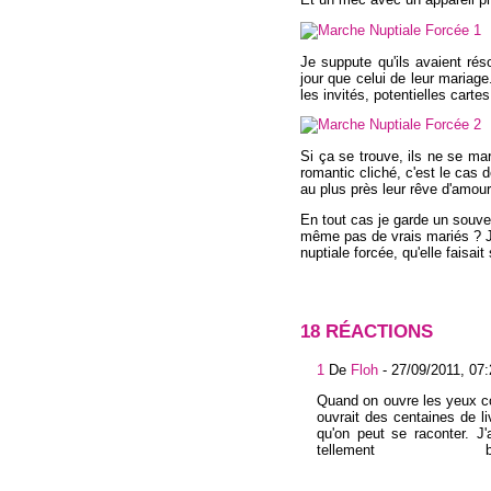
Je suppute qu'ils avaient ré
jour que celui de leur mariag
les invités, potentielles cart
Si ça se trouve, ils ne se m
romantic cliché, c'est le cas de
au plus près leur rêve d'amour
En tout cas je garde un souven
même pas de vrais mariés ? J
nuptiale forcée, qu'elle faisai
18 RÉACTIONS
1
De
Floh
-
27/09/2011, 07:
Quand on ouvre les yeux c
ouvrait des centaines de li
qu'on peut se raconter. J'
tellement 