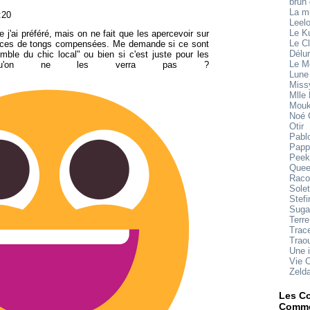
brun
La 
:20
Leel
Le K
e j'ai préféré, mais on ne fait que les apercevoir sur
Le Cl
pèces de tongs compensées. Me demande si ce sont
Délu
mble du chic local" ou bien si c'est juste pour les
Le M
 qu'on ne les verra pas ?
Lune
Miss
Mlle
Mouk
Noé 
Otir
Pabl
Papp
Peek
Quee
Raco
Sole
Stefi
Suga
Terre
Trace
Trao
Une 
Vie 
Zeld
Les Co
Comme