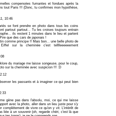
emelles compensées fumantes et fondues après la
s tout Paris !!! (Donc, tu confirmes mon hypothèse,
11, 10:46
riés se font prendre en photo dans tous les coins
ont partout partout... Tu les croises toujours entrain
raphe... ils restent 1 minutes dans le lieu et partent
 Pire que des cars de japonais !
rétin comme principe !! Mais bon... une belle photo de
iffel sur la cheminée c'est telllleeeeeement
:08
olklore du mariage me laisse songeuse, pour le coup,
oto sur la cheminée avec suspicion !!! :D
12:12
observer les passants et à imaginer ce qui peut bien
2:33
 me gène pas dans l'absolu, moi, ce qui me laisse
pport avec la photo, aller dans un lieu juste pour s'y
ier complètement de vivre ce qu'on y vit. L'intérêt de
as liée à un souvenir (oh, regarde chéri, c'est là que
 sur tes tongs), je ne le comprends pas...