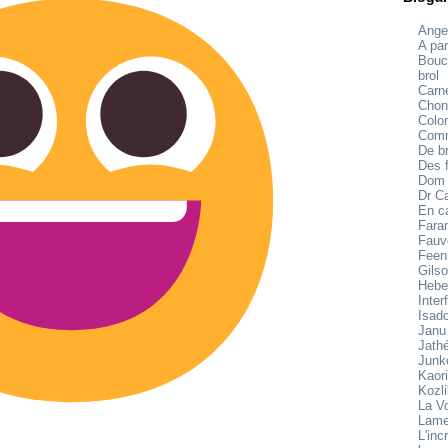
Ange
A par
Bouc
brol
Carne
Chon
Colo
Comm
De br
Des f
Dom
Dr C
En c
Fara
Fauv
Feen
Gilso
Hebe
Inter
Isad
Janu
Jath
Junk
Kaori
Kozl
La V
Lame
L'inc