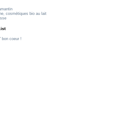
amantin
ne, cosmétiques bio au lait
esse
ist
' bon coeur !