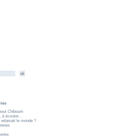
ries
about Chiboum
e, à écouter...
 refaisait le monde ?
reries
eries