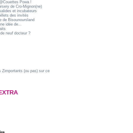
@Couettes Powa !
ursery de Cro-Mignon(ne)
alides et incubateurs
illets des invités
ie de Bisounoursland
ne idée de...
aits
de neuf docteur ?
 Zimportants (ou pas) sur ce
EXTRA
ire