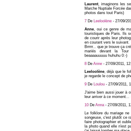
Laurent
, imaginons les s
Marche Nuptiale Forcée dan
photos dans tout Paris)
7
De
Leeloolène
-
27/09/20
Anne
, oui ce genre de ma
touristiques de Paris. Ils s
de courir après leur photog
en courant vers le suivant.
Brrrrr... que je trouve ça c
mariés devant la Tour E
beaaaauuuuu huhuhu 0:-)
8
De
Anne
-
27/09/2011, 12
Leeloolène
, déjà que le f
je regarde le concept de ph
9
De
Loulou
-
27/09/2011, 
J'aime bien aussi jouer à 
leur arriver à ce moment...
10
De
Anna
-
27/09/2011, 1
Le folklore du mariage ne
songeuse, c'est plutôt ce ra
faire photographier et oubl
la photo quand elle n'est p
j'ai laissé tomber ma glace