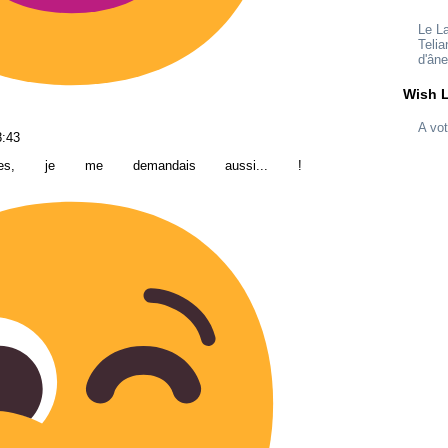
Le L
Telia
d'ân
Wish L
A vot
8:43
res, je me demandais aussi... !