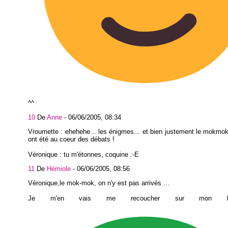
^^
10
De
Anne
-
06/06/2005, 08:34
Vroumette : ehehehe... les énigmes... et bien justement le mokmo
ont été au coeur des débats !
Véronique : tu m'étonnes, coquine :-E
11
De
Hémiole
-
06/06/2005, 08:56
Véronique,le mok-mok, on n'y est pas arrivés ...
Je m'en vais me recoucher sur mon britis