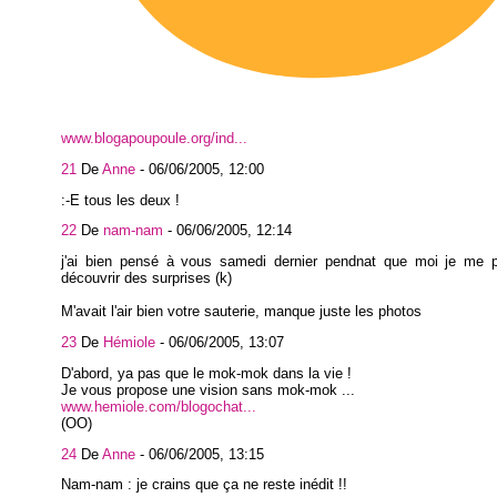
www.blogapoupoule.org/ind...
21
De
Anne
-
06/06/2005, 12:00
:-E tous les deux !
22
De
nam-nam
-
06/06/2005, 12:14
j'ai bien pensé à vous samedi dernier pendnat que moi je me p
découvrir des surprises (k)
M'avait l'air bien votre sauterie, manque juste les photos
23
De
Hémiole
-
06/06/2005, 13:07
D'abord, ya pas que le mok-mok dans la vie !
Je vous propose une vision sans mok-mok ...
www.hemiole.com/blogochat...
(OO)
24
De
Anne
-
06/06/2005, 13:15
Nam-nam : je crains que ça ne reste inédit !!