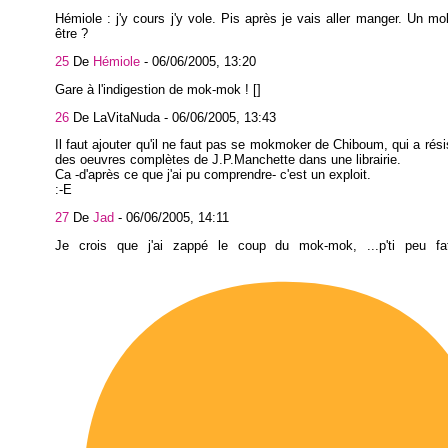
Hémiole : j'y cours j'y vole. Pis après je vais aller manger. Un m
être ?
25
De
Hémiole
-
06/06/2005, 13:20
Gare à l'indigestion de mok-mok ! []
26
De LaVitaNuda -
06/06/2005, 13:43
Il faut ajouter qu'il ne faut pas se mokmoker de Chiboum, qui a résis
des oeuvres complètes de J.P.Manchette dans une librairie.
Ca -d'après ce que j'ai pu comprendre- c'est un exploit.
:-E
27
De
Jad
-
06/06/2005, 14:11
Je crois que j'ai zappé le coup du mok-mok, ...p'ti peu fa