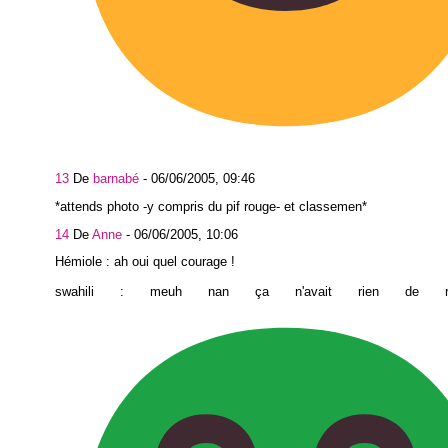
13
De
barnabé
-
06/06/2005, 09:46
*attends photo -y compris du pif rouge- et classemen*
14
De
Anne
-
06/06/2005, 10:06
Hémiole : ah oui quel courage !
swahili : meuh nan ça n'avait rien de ri