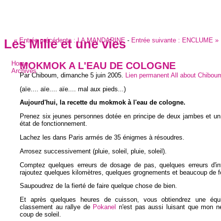
«
Entrée précédente :
LA MANDARINE
-
Entrée suivante :
ENCLUME
»
Les Mille et une vies
MOKMOK A L'EAU DE COLOGNE
Home
Archives
Par Chiboum,
dimanche 5 juin 2005
.
Lien permanent
All about Chibou
(aïe.... aïe.... aïe.... mal aux pieds...)
Aujourd'hui, la recette du mokmok à l'eau de cologne.
Prenez six jeunes personnes dotée en principe de deux jambes et un
état de fonctionnement.
Lachez les dans Paris armés de 35 énigmes à résoudres.
Arrosez successivement (pluie, soleil, pluie, soleil).
Comptez quelques erreurs de dosage de pas, quelques erreurs d'inte
rajoutez quelques kilomètres, quelques grognements et beaucoup de fo
Saupoudrez de la fierté de faire quelque chose de bien.
Et après quelques heures de cuisson, vous obtiendrez une équ
classement au rallye de
Pokanel
n'est pas aussi luisant que mon n
coup de soleil.