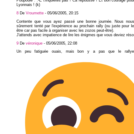
Poupoule : :-E t'inquiètes pas ! Ca repousse ! Et bon courage pou
Lyonnais ! (k)
8
De
Vroumette
-
05/06/2005, 20:15
Contente que vous ayez passé une bonne journée. Nous nous
sûrement tenté par l'expérience au prochain rally (ou juste pour le
être car pas facile à organiser avec les zozos peut-être).
J'attends avec impatience de lire les énigmes que vous deviez réso
9
De
véronique
-
05/06/2005, 22:08
Un peu fatiguée ouais, mais bon y a pas que le rally