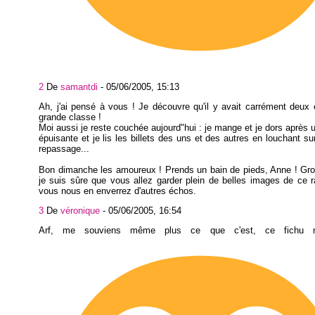
2
De
samantdi
-
05/06/2005, 15:13
Ah, j'ai pensé à vous ! Je découvre qu'il y avait carrément deux 
grande classe !
Moi aussi je reste couchée aujourd"hui : je mange et je dors après
épuisante et je lis les billets des uns et des autres en louchant su
repassage...
Bon dimanche les amoureux ! Prends un bain de pieds, Anne ! Gro
je suis sûre que vous allez garder plein de belles images de ce r
vous nous en enverrez d'autres échos.
3
De
véronique
-
05/06/2005, 16:54
Arf, me souviens même plus ce que c'est, ce fichu 