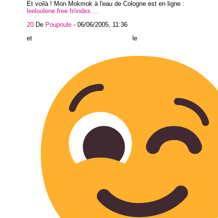
Et voilà ! Mon Mokmok à l'eau de Cologne est en ligne :
leeloolene.free.fr/index....
20
De
Poupoule
-
06/06/2005, 11:36
et le mi