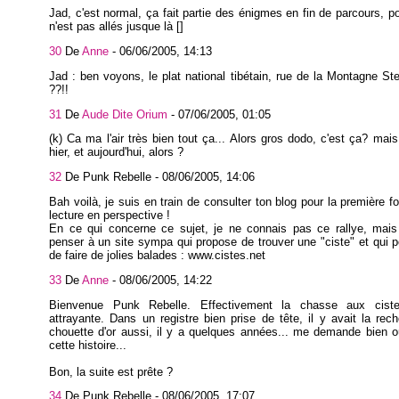
Jad, c'est normal, ça fait partie des énigmes en fin de parcours, p
n'est pas allés jusque là []
30
De
Anne
-
06/06/2005, 14:13
Jad : ben voyons, le plat national tibétain, rue de la Montagne S
??!!
31
De
Aude Dite Orium
-
07/06/2005, 01:05
(k) Ca ma l'air très bien tout ça... Alors gros dodo, c'est ça? mais 
hier, et aujourd'hui, alors ?
32
De Punk Rebelle -
08/06/2005, 14:06
Bah voilà, je suis en train de consulter ton blog pour la première fo
lecture en perspective !
En ce qui concerne ce sujet, je ne connais pas ce rallye, mais
penser à un site sympa qui propose de trouver une "ciste" et qui 
de faire de jolies balades : www.cistes.net
33
De
Anne
-
08/06/2005, 14:22
Bienvenue Punk Rebelle. Effectivement la chasse aux ciste
attrayante. Dans un registre bien prise de tête, il y avait la rec
chouette d'or aussi, il y a quelques années... me demande bien 
cette histoire...
Bon, la suite est prête ?
34
De Punk Rebelle -
08/06/2005, 17:07