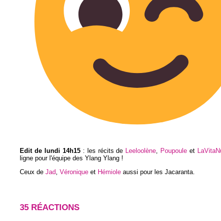
Edit de lundi 14h15
: les récits de
Leeloolène
,
Poupoule
et
LaVitaN
ligne pour l'équipe des Ylang Ylang !
Ceux de
Jad
,
Véronique
et
Hémiole
aussi pour les Jacaranta.
35 RÉACTIONS