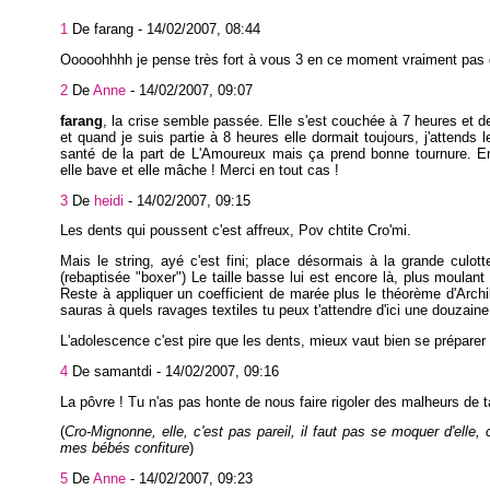
1
De farang -
14/02/2007, 08:44
Ooooohhhh je pense très fort à vous 3 en ce moment vraiment pas d
2
De
Anne
-
14/02/2007, 09:07
farang
, la crise semble passée. Elle s'est couchée à 7 heures et de
et quand je suis partie à 8 heures elle dormait toujours, j'attends l
santé de la part de L'Amoureux mais ça prend bonne tournure. En
elle bave et elle mâche ! Merci en tout cas !
3
De
heidi
-
14/02/2007, 09:15
Les dents qui poussent c'est affreux, Pov chtite Cro'mi.
Mais le string, ayé c'est fini; place désormais à la grande culo
(rebaptisée "boxer") Le taille basse lui est encore là, plus moulant
Reste à appliquer un coefficient de marée plus le théorème d'Archi
sauras à quels ravages textiles tu peux t'attendre d'ici une douzain
L'adolescence c'est pire que les dents, mieux vaut bien se préparer 
4
De samantdi -
14/02/2007, 09:16
La pôvre ! Tu n'as pas honte de nous faire rigoler des malheurs de ta
(
Cro-Mignonne, elle, c'est pas pareil, il faut pas se moquer d'elle, 
mes bébés confiture
)
5
De
Anne
-
14/02/2007, 09:23