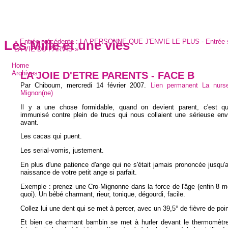
«
Entrée précédente :
LA PERSONNE QUE J'ENVIE LE PLUS
-
Entrée 
Les Mille et une vies
LA VIE DU PARVIS
»
Home
LA JOIE D'ETRE PARENTS - FACE B
Archives
Par Chiboum,
mercredi 14 février 2007
.
Lien permanent
La nurs
Mignon(ne)
Il y a une chose formidable, quand on devient parent, c'est qu
immunisé contre plein de trucs qui nous collaient une sérieuse env
avant.
Les cacas qui puent.
Les serial-vomis, justement.
En plus d'une patience d'ange qui ne s'était jamais prononcée jusqu'a
naissance de votre petit ange si parfait.
Exemple : prenez une Cro-Mignonne dans la force de l'âge (enfin 8 m
quoi). Un bébé charmant, rieur, tonique, dégourdi, facile.
Collez lui une dent qui se met à percer, avec un 39,5° de fièvre de poin
Et bien ce charmant bambin se met à hurler devant le thermomètre 