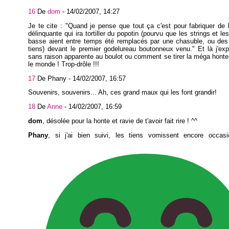
16
De
dom
-
14/02/2007, 14:27
Je te cite : "Quand je pense que tout ça c'est pour fabriquer de 
délinquante qui ira tortiller du popotin (pourvu que les strings et les
basse aient entre temps été remplacés par une chasuble, ou des 
tiens) devant le premier godelureau boutonneux venu." Et là j'exp
sans raison apparente au boulot ou comment se tirer la méga honte
le monde ! Trop-drôle !!!
17
De Phany -
14/02/2007, 16:57
Souvenirs, souvenirs... Ah, ces grand maux qui les font grandir!
18
De
Anne
-
14/02/2007, 16:59
dom
, désolée pour la honte et ravie de t'avoir fait rire ! ^^
Phany
, si j'ai bien suivi, les tiens vomissent encore occasi