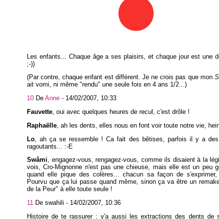
Les enfants... Chaque âge a ses plaisirs, et chaque jour est une d
;-))
(Par contre, chaque enfant est différent. Je ne crois pas que mon
S
ait vomi, ni même "rendu" une seule fois en 4 ans 1/2...)
10
De
Anne
-
14/02/2007, 10:33
Fauvette
, oui avec quelques heures de recul, c'est drôle !
Raphaëlle
, ah les dents, elles nous en font voir toute notre vie, hei
Lo
, ah ça se ressemble ! Ca fait des bêtises, parfois il y a de
ragoutants... :-E
Swâmi
, engagez-vous, rengagez-vous, comme ils disaient à la légi
vois, Cro-Mignonne n'est pas une chieuse, mais elle est un peu g
quand elle pique des colères... chacun sa façon de s'exprimer, 
Pourvu que ça lui passe quand même, sinon ça va être un remake 
de la Peur" à elle toute seule !
11
De swahili -
14/02/2007, 10:36
Histoire de te rassurer : y'a aussi les extractions des dents de