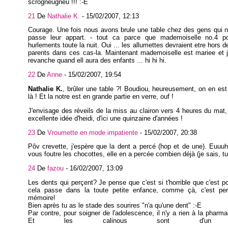
scrogneugneu !!! :-E
21
De
Nathalie K.
-
15/02/2007, 12:13
Courage. Une fois nous avons brule une table chez des gens qui 
passe leur appart. - tout ca parce que mademoiselle no.4 p
hurlements toute la nuit. Oui ... les allumettes devraient etre hors 
parents dans ces cas-la. Maintenant mademoiselle est mariee et 
revanche quand ell aura des enfants ... hi hi hi.
22
De
Anne
-
15/02/2007, 19:54
Nathalie K.
, brûler une table ?! Boudiou, heureusement, on en es
là ! Et la notre est en grande partie en verre, ouf !
J'envisage des réveils de la miss au clairon vers 4 heures du mat,
excellente idée d'heidi, d'ici une quinzaine d'années !
23
De
Vroumette en mode impatiente
-
15/02/2007, 20:38
Pôv crevette, j'espère que la dent a percé (hop et de une). Euuuh
vous foutre les chocottes, elle en a percée combien déjà (je sais, t
24
De
fazou
-
16/02/2007, 13:09
Les dents qui perçent? Je pense que c'est si t'horrible que c'est p
cela passe dans la toute petite enfance, comme çà, c'est pe
mémoire!
Bien après tu as le stade des sourires "n'a qu'une dent" :-E
Par contre, pour soigner de l'adolescence, il n'y a rien à la pharmac
Et les calinous sont d'un ri