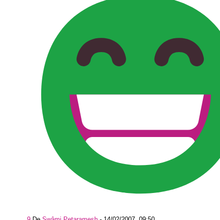
9
De
Swâmi Petaramesh
-
14/02/2007, 09:50