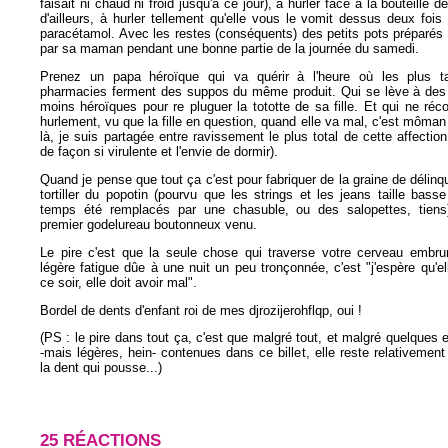
faisait ni chaud ni froid jusqu'à ce jour), à hurler face à la bouteille d
d'ailleurs, à hurler tellement qu'elle vous le vomit dessus deux fois 
paracétamol. Avec les restes (conséquents) des petits pots préparé
par sa maman pendant une bonne partie de la journée du samedi.
Prenez un papa héroïque qui va quérir à l'heure où les plus t
pharmacies ferment des suppos du même produit. Qui se lève à des
moins héroïques pour re pluguer la tototte de sa fille. Et qui ne réc
hurlement, vu que la fille en question, quand elle va mal, c'est môman 
là, je suis partagée entre ravissement le plus total de cette affectio
de façon si virulente et l'envie de dormir).
Quand je pense que tout ça c'est pour fabriquer de la graine de délinqu
tortiller du popotin (pourvu que les strings et les jeans taille basse
temps été remplacés par une chasuble, ou des salopettes, tiens
premier godelureau boutonneux venu.
Le pire c'est que la seule chose qui traverse votre cerveau embr
légère fatigue dûe à une nuit un peu tronçonnée, c'est "j'espère qu'el
ce soir, elle doit avoir mal".
Bordel de dents d'enfant roi de mes djrozijerohflqp, oui !
(PS : le pire dans tout ça, c'est que malgré tout, et malgré quelques 
-mais légères, hein- contenues dans ce billet, elle reste relativement
la dent qui pousse...)
25 RÉACTIONS