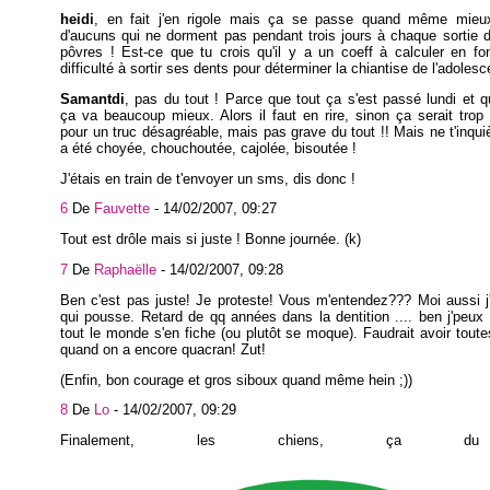
heidi
, en fait j'en rigole mais ça se passe quand même mie
d'aucuns qui ne dorment pas pendant trois jours à chaque sortie 
pôvres ! Est-ce que tu crois qu'il y a un coeff à calculer en fo
difficulté à sortir ses dents pour déterminer la chiantise de l'adolesc
Samantdi
, pas du tout ! Parce que tout ça s'est passé lundi et qu
ça va beaucoup mieux. Alors il faut en rire, sinon ça serait trop
pour un truc désagréable, mais pas grave du tout !! Mais ne t'inquiè
a été choyée, chouchoutée, cajolée, bisoutée !
J'étais en train de t'envoyer un sms, dis donc !
6
De
Fauvette
-
14/02/2007, 09:27
Tout est drôle mais si juste ! Bonne journée. (k)
7
De
Raphaëlle
-
14/02/2007, 09:28
Ben c'est pas juste! Je proteste! Vous m'entendez??? Moi aussi j
qui pousse. Retard de qq années dans la dentition .... ben j'peux 
tout le monde s'en fiche (ou plutôt se moque). Faudrait avoir tout
quand on a encore quacran! Zut!
(Enfin, bon courage et gros siboux quand même hein ;))
8
De
Lo
-
14/02/2007, 09:29
Finalement, les chiens, ça d