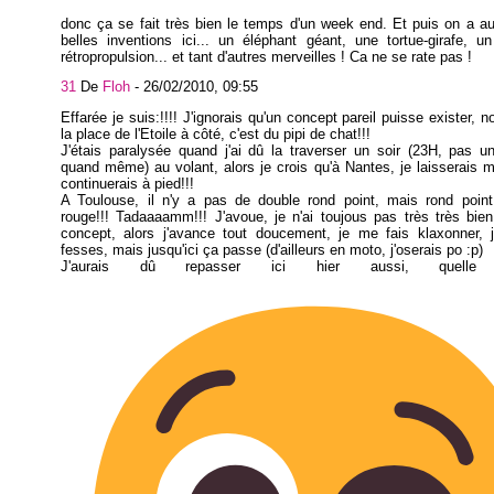
donc ça se fait très bien le temps d'un week end. Et puis on a au
belles inventions ici... un éléphant géant, une tortue-girafe, 
rétropropulsion... et tant d'autres merveilles ! Ca ne se rate pas !
31
De
Floh
-
26/02/2010, 09:55
Effarée je suis:!!!! J'ignorais qu'un concept pareil puisse exister, 
la place de l'Etoile à côté, c'est du pipi de chat!!!
J'étais paralysée quand j'ai dû la traverser un soir (23H, pas 
quand même) au volant, alors je crois qu'à Nantes, je laisserais m
continuerais à pied!!!
A Toulouse, il n'y a pas de double rond point, mais rond point 
rouge!!! Tadaaaamm!!! J'avoue, je n'ai toujous pas très très bie
concept, alors j'avance tout doucement, je me fais klaxonner, j
fesses, mais jusqu'ici ça passe (d'ailleurs en moto, j'oserais po :p)
J'aurais dû repasser ici hier aussi, quelle 