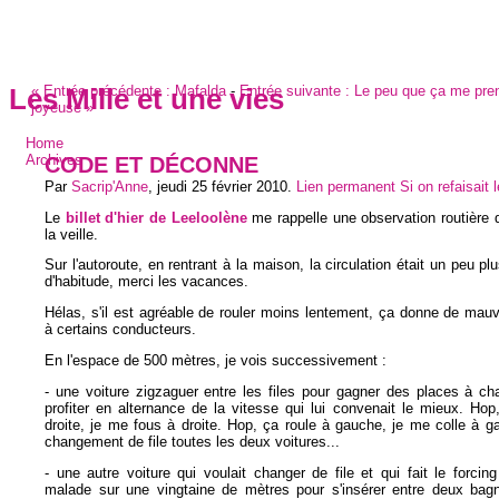
«
Entrée précédente :
Mafalda
-
Entrée suivante :
Le peu que ça me pren
Les Mille et une vies
joyeuse
»
Home
CODE ET DÉCONNE
Archives
Par
Sacrip'Anne
,
jeudi 25 février 2010
.
Lien permanent
Si on refaisait
Le
billet d'hier de Leeloolène
me rappelle une observation routière q
la veille.
Sur l'autoroute, en rentrant à la maison, la circulation était un peu pl
d'habitude, merci les vacances.
Hélas, s'il est agréable de rouler moins lentement, ça donne de mau
à certains conducteurs.
En l'espace de 500 mètres, je vois successivement :
- une voiture zigzaguer entre les files pour gagner des places à ch
profiter en alternance de la vitesse qui lui convenait le mieux. Hop
droite, je me fous à droite. Hop, ça roule à gauche, je me colle à 
changement de file toutes les deux voitures...
- une autre voiture qui voulait changer de file et qui fait le forc
malade sur une vingtaine de mètres pour s'insérer entre deux bag