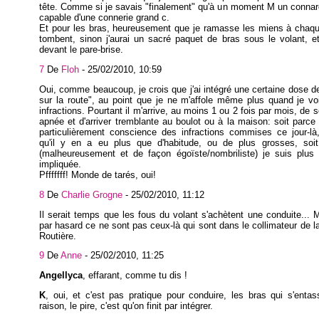
tête. Comme si je savais "finalement" qu'à un moment M un connard
capable d'une connerie grand c.
Et pour les bras, heureusement que je ramasse les miens à chaque
tombent, sinon j'aurai un sacré paquet de bras sous le volant, 
devant le pare-brise.
7
De
Floh
-
25/02/2010, 10:59
Oui, comme beaucoup, je crois que j'ai intégré une certaine dose d
sur la route", au point que je ne m'affole même plus quand je vo
infractions. Pourtant il m'arrive, au moins 1 ou 2 fois par mois, de 
apnée et d'arriver tremblante au boulot ou à la maison: soit parce q
particulièrement conscience des infractions commises ce jour-là
qu'il y en a eu plus que d'habitude, ou de plus grosses, soi
(malheureusement et de façon égoïste/nombriliste) je suis plus 
impliquée.
Pfffffff! Monde de tarés, oui!
8
De
Charlie Grogne
-
25/02/2010, 11:12
Il serait temps que les fous du volant s'achètent une conduite..
par hasard ce ne sont pas ceux-là qui sont dans le collimateur de l
Routière.
9
De
Anne
-
25/02/2010, 11:25
Angellyca
, effarant, comme tu dis !
K
, oui, et c'est pas pratique pour conduire, les bras qui s'enta
raison, le pire, c'est qu'on finit par intégrer.