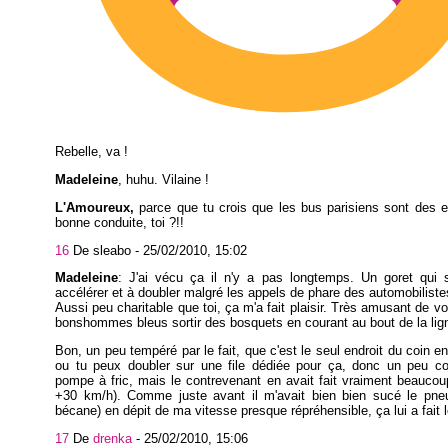
Rebelle, va !
Madeleine
, huhu. Vilaine !
L'Amoureux,
parce que tu crois que les bus parisiens sont des 
bonne conduite, toi ?!!
16
De sleabo -
25/02/2010, 15:02
Madeleine
: J'ai vécu ça il n'y a pas longtemps. Un goret qui s
accélérer et à doubler malgré les appels de phare des automobiliste
Aussi peu charitable que toi, ça m'a fait plaisir. Très amusant de vo
bonshommes bleus sortir des bosquets en courant au bout de la ligne
Bon, un peu tempéré par le fait, que c'est le seul endroit du coin en
ou tu peux doubler sur une file dédiée pour ça, donc un peu con
pompe à fric, mais le contrevenant en avait fait vraiment beauco
+30 km/h). Comme juste avant il m'avait bien bien sucé le pneu 
bécane) en dépit de ma vitesse presque répréhensible, ça lui a fait 
17
De
drenka
-
25/02/2010, 15:06