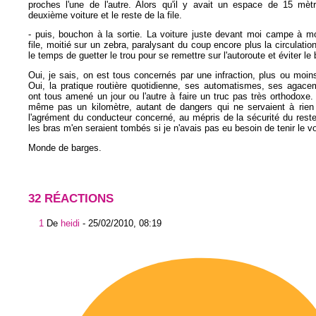
proches l'une de l'autre. Alors qu'il y avait un espace de 15 mètr
deuxième voiture et le reste de la file.
- puis, bouchon à la sortie. La voiture juste devant moi campe à m
file, moitié sur un zebra, paralysant du coup encore plus la circulation
le temps de guetter le trou pour se remettre sur l'autoroute et éviter le
Oui, je sais, on est tous concernés par une infraction, plus ou moins
Oui, la pratique routière quotidienne, ses automatismes, ses agace
ont tous amené un jour ou l'autre à faire un truc pas très orthodoxe.
même pas un kilomètre, autant de dangers qui ne servaient à rien 
l'agrément du conducteur concerné, au mépris de la sécurité du res
les bras m'en seraient tombés si je n'avais pas eu besoin de tenir le vo
Monde de barges.
32 RÉACTIONS
1
De
heidi
-
25/02/2010, 08:19