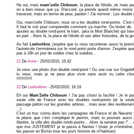
Ha oui, mais
mam'zelle Chiboum
, la place de l'étoile, ok mais p
on a bien mieux que ça. D'accord, ça prends quand même moins
traverser, mais en terme de peur, pardon ! J'ai nommé : Les double 
Oui, mam'zelle Chiboum, nous on a les doubles rond-points. C'est i
Il faut le voir pour comprendre comment ça marche. Ou tenter de. 
ajoutes au double rond-point le tram, (aka
la Mort Blanche
) qui tra
en part... Alors là, la place de l'étoile et ses ailes froissées, de la g
Au fait
Leeloolène
, j'espère que tu nous raconteras aussi la premi
l'autoécole t'emmènera sur le rond point porte d'armor. J'espère qu
pas à 18h un jour de soldes chez le suédois...
21
De
Anne
-
25/02/2010, 15:42
Je veux une photo d'un double rond-point ! Ou une vue sur Gogol
tu veux, mais je ne peux plus vivre sans avoir vu cette ch
!!!!!!!!!!!!!
22
De
Leeloolène
-
25/02/2010, 16:19
Eh oui
Mam'Zelle Chiboum
! J'ai pas choisi la facilité ! Je le p
seule ville de France avec les doubles rond-points (et la seule
passage piéton sur les grandes artères... mais avec des revêtement
...)
C'est un truc connu dans les campagnes de France et de Navarre 
te plains que c'est compliqué le permis, mais tu pourrais aussi
Nantes, la ville des double ronds-points... Alors la ramène pas !
"...
que moi JUSTEMENT je le passe à Nantes ! (mais je m'entraîne 
les passer en Bicloo tous les jours histoire de m'habituer)