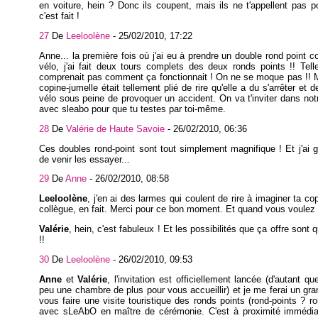
en voiture, hein ? Donc ils coupent, mais ils ne t'appellent pas p
c'est fait !
27
De
Leeloolène
-
25/02/2010, 17:22
Anne... la première fois où j'ai eu à prendre un double rond point
vélo, j'ai fait deux tours complets des deux ronds points !! Tel
comprenait pas comment ça fonctionnait ! On ne se moque pas !! 
copine-jumelle était tellement plié de rire qu'elle a du s'arrêter et
vélo sous peine de provoquer un accident. On va t'inviter dans notre
avec sleabo pour que tu testes par toi-même.
28
De
Valérie de Haute Savoie
-
26/02/2010, 06:36
Ces doubles rond-point sont tout simplement magnifique ! Et j'ai 
de venir les essayer...
29
De
Anne
-
26/02/2010, 08:58
Leeloolène
, j'en ai des larmes qui coulent de rire à imaginer ta co
collègue, en fait. Merci pour ce bon moment. Et quand vous voulez 
Valérie
, hein, c'est fabuleux ! Et les possibilités que ça offre sont q
!!
30
De
Leeloolène
-
26/02/2010, 09:53
Anne
et
Valérie
, l'invitation est officiellement lancée (d'autant que 
peu une chambre de plus pour vous accueillir) et je me ferai un gran
vous faire une visite touristique des ronds points (rond-points ? ro
avec sLeAbO en maître de cérémonie. C'est à proximité immédia