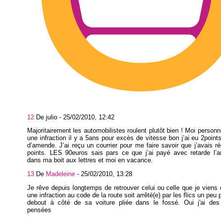
12
De julio -
25/02/2010, 12:42
Majoritairement les automobilistes roulent plutôt bien ! Moi personne
une infraction il y a 5ans pour excès de vitesse bon j’ai eu 2point
d’amende. J’ai reçu un courrier pour me faire savoir que j’avais 
points. LES 90euros sais pars ce que j’ai payé avec retarde l’a
dans ma boit aux lettres et moi en vacance.
13
De
Madeleine
-
25/02/2010, 13:28
Je rêve depuis longtemps de retrouver celui ou celle que je viens d
une infraction au code de la route soit arrêté(e) par les flics un peu p
debout à côté de sa voiture pliée dans le fossé. Oui j'ai de
pensées quelquef