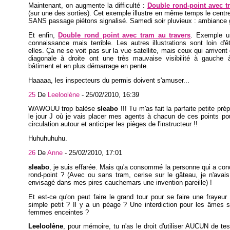
Maintenant, on augmente la difficulté :
Double rond-point avec t
(sur une des sorties). Cet exemple illustre en même temps le centre 
SANS passage piétons signalisé. Samedi soir pluvieux : ambiance g
Et enfin,
Double rond point avec tram au travers
. Exemple u
connaissance mais terrible. Les autres illustrations sont loin d'ê
elles. Ça ne se voit pas sur la vue satellite, mais ceux qui arrivent
diagonale à droite ont une très mauvaise visibilité à gauche
bâtiment et en plus démarrage en pente.
Haaaaa, les inspecteurs du permis doivent s'amuser...
25
De
Leeloolène
-
25/02/2010, 16:39
WAWOUU trop balèse
sleabo
!!! Tu m'as fait la parfaite petite pré
le jour J où je vais placer mes agents à chacun de ces points po
circulation autour et anticiper les pièges de l'instructeur !!
Huhuhuhuhu.
26
De
Anne
-
25/02/2010, 17:01
sleabo
, je suis effarée. Mais qu'a consommé la personne qui a con
rond-point ? (Avec ou sans tram, cerise sur le gâteau, je n'ava
envisagé dans mes pires cauchemars une invention pareille) !
Et est-ce qu'on peut faire le grand tour pour se faire une frayeur 
simple petit ? Il y a un péage ? Une interdiction pour les âmes 
femmes enceintes ?
Leeloolène
, pour mémoire, tu n'as le droit d'utiliser AUCUN de te