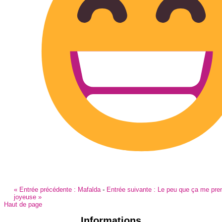
«
Entrée précédente :
Mafalda
-
Entrée suivante :
Le peu que ça me pren
joyeuse
»
Haut de page
Informations