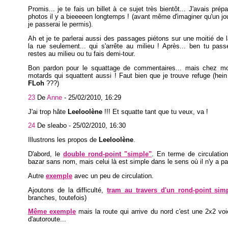
Promis... je te fais un billet à ce sujet très bientôt... J'avais pré
photos il y a bieeeeen longtemps ! (avant même d'imaginer qu'un jo
je passerai le permis).
Ah et je te parlerai aussi des passages piétons sur une moitié de l
la rue seulement... qui s'arrête au milieu ! Après... ben tu pas
restes au milieu ou tu fais demi-tour.
Bon pardon pour le squattage de commentaires... mais chez m
motards qui squattent aussi ! Faut bien que je trouve refuge (hei
FLoh
???)
23
De
Anne
-
25/02/2010, 16:29
J'ai trop hâte
Leeloolène
!!! Et squatte tant que tu veux, va !
24
De sleabo -
25/02/2010, 16:30
Illustrons les propos de
Leeloolène
.
D'abord, le
double rond-point "simple"
. En terme de circulatio
bazar sans nom, mais celui là est simple dans le sens où il n'y a p
Autre
exemple
avec un peu de circulation.
Ajoutons de la difficulté,
tram au travers d'un rond-point sim
branches, toutefois)
Même exemple
mais la route qui arrive du nord c'est une 2x2 voi
d'autoroute...