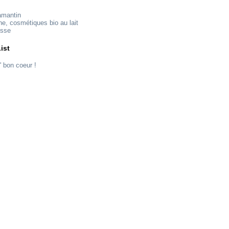
amantin
ne, cosmétiques bio au lait
esse
ist
' bon coeur !