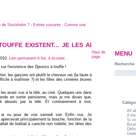
 de Stockholm ?
-
Entrée suivante :
Comme une
OUFFE EXISTENT... JE LES AI
Haut de
MENU
page
2010
.
Lien permanent
A lire, à écouter...
Recherche
 sur l'existence des Djeunzs à touffe !
er, les garçons ont plutôt le cheveux ras (la faute à
icile à maîtriser ?) et les filles des crinières brunes
e les avais vus à la télé, au ciné. Quelques uns dans
ande en sortie parisienne, mais je me disais que,
é abusés par la télé. Et contrairement à moi,
Catégo
All 
 ai vu pour de vrai samedi soir. Enfin vus. Je
A lir
apercevait principalement la bouche, fonction de la
Si on
lait de bobtail à caniche non toiletté, les têtes des
Bizar
Défis
Geek