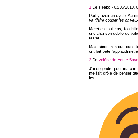
1
De sleabo -
03/05/2010, 
Doit y avoir un cycle. Au m
va t'faire couper les ch'veu
Merci en tout cas, ton bil
une chanson débile de bébé
rester.
Mais sinon, y a que dans te
ont fait pété l'applaudimètr
2
De
Valérie de Haute Savo
J'ai engendré pour ma part
me fait drôle de penser qu
les