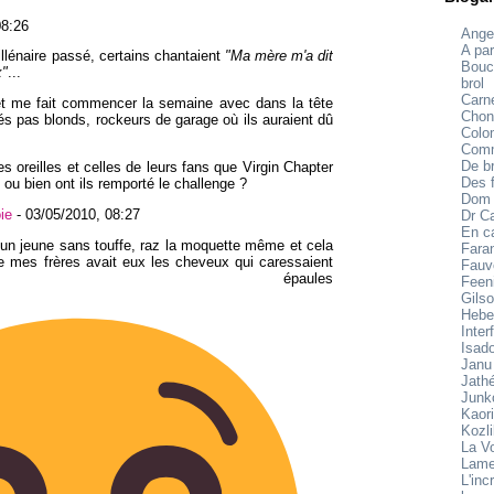
08:26
Ange
A par
illénaire passé, certains chantaient
"Ma mère m'a dit
Bouc
x"
...
brol
Carne
let me fait commencer la semaine avec dans la tête
Chon
s pas blonds, rockeurs de garage où ils auraient dû
Colo
Comm
De br
s oreilles et celles de leurs fans que Virgin Chapter
Des f
e ou bien ont ils remporté le challenge ?
Dom
ie
-
03/05/2010, 08:27
Dr C
En c
 un jeune sans touffe, raz la moquette même et cela
Fara
e mes frères avait eux les cheveux qui caressaient
Fauv
 épaules
Feen
Gilso
Hebe
Inter
Isad
Janu
Jath
Junk
Kaori
Kozl
La V
Lame
L'inc