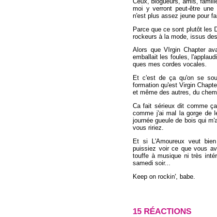
Ceux, blogueurs, amis, famill
moi y verront peut-être une
n'est plus assez jeune pour fai
Parce que ce sont plutôt les 
rockeurs à la mode, issus des 
Alors que VIrgin Chapter ava
emballait les foules, l'appl
ques mes cordes vocales.
Et c'est de ça qu'on se souv
formation qu'est Virgin Chapt
et même des autres, du chemin
Ca fait sérieux dit comme ça
comme j'ai mal la gorge de l
journée gueule de bois qui 
vous ririez.
Et si L'Amoureux veut bien
puissiez voir ce que vous a
touffe à musique ni très inté
samedi soir...
Keep on rockin', babe.
15 RÉACTIONS