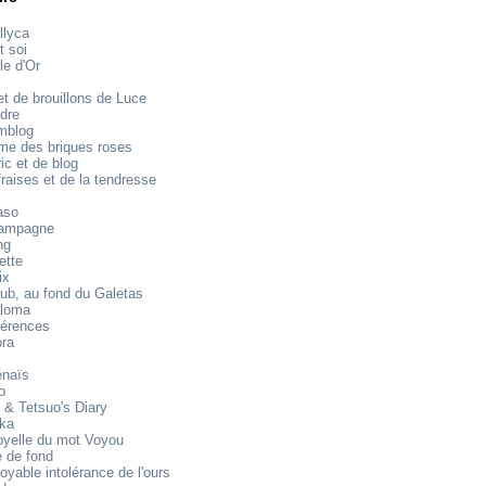
llyca
t soi
le d'Or
t de brouillons de Luce
dre
mblog
e des briques roses
ic et de blog
raises et de la tendresse
aso
ampagne
ng
ette
ix
ub, au fond du Galetas
loma
férences
ora
énaïs
o
 & Tetsuo's Diary
ika
oyelle du mot Voyou
 de fond
royable intolérance de l'ours