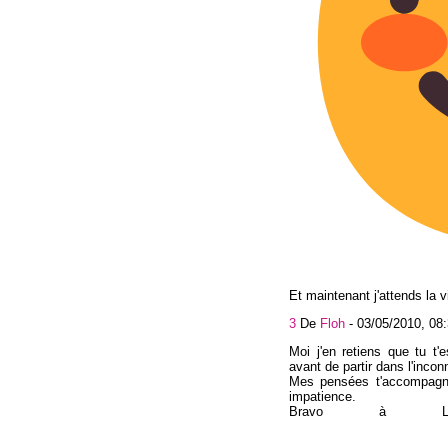
Et maintenant j'attends la v
3
De
Floh
-
03/05/2010, 08
Moi j'en retiens que tu t
avant de partir dans l'incon
Mes pensées t'accompagne
impatience.
Bravo à L'A