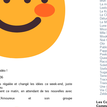
brun
La 
Leel
Le K
Le Cl
Délu
Le M
Lune
Miss
Mlle
Mouk
Noé 
Otir
Pabl
Papp
Peek
Quee
Raco
Sole
Stefi
idéo !
Suga
Terre
:36
Trace
Trao
'es régalée et changé les idées ce week-end, juste
Une 
nu.
Vie 
nt ce matin, en attendant de tes nouvelles avec
Zeld
moureux et son groupe
Les Co
Comme