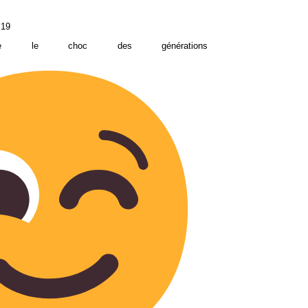
:19
le le choc des générations