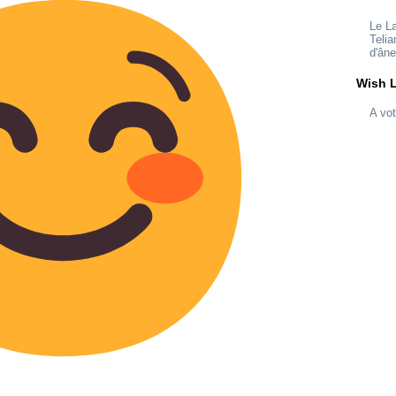
Le L
Telia
d'ân
Wish L
A vot