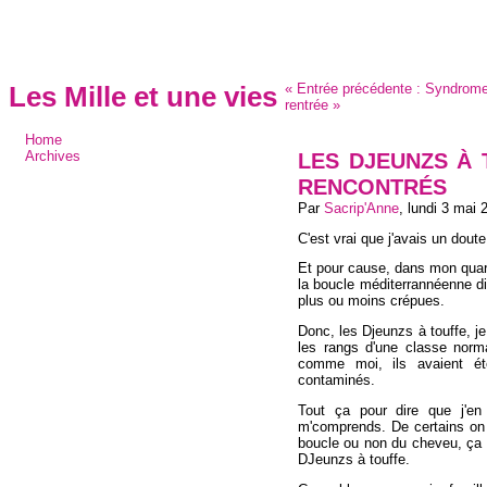
«
Entrée précédente :
Syndrome
Les Mille et une vies
rentrée
»
Home
LES DJEUNZS À T
Archives
RENCONTRÉS
Par
Sacrip'Anne
,
lundi 3 mai 
C'est vrai que j'avais un doute
Et pour cause, dans mon quarti
la boucle méditerrannéenne diff
plus ou moins crépues.
Donc, les Djeunzs à touffe, j
les rangs d'une classe norm
comme moi, ils avaient ét
contaminés.
Tout ça pour dire que j'en
m'comprends. De certains on 
boucle ou non du cheveu, ça al
DJeunzs à touffe.