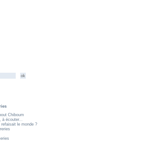
ries
about Chiboum
e, à écouter...
 refaisait le monde ?
reries
eries