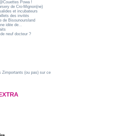
@Couettes Powa !
ursery de Cro-Mignon(ne)
alides et incubateurs
illets des invités
ie de Bisounoursland
ne idée de...
aits
de neuf docteur ?
 Zimportants (ou pas) sur ce
EXTRA
ire