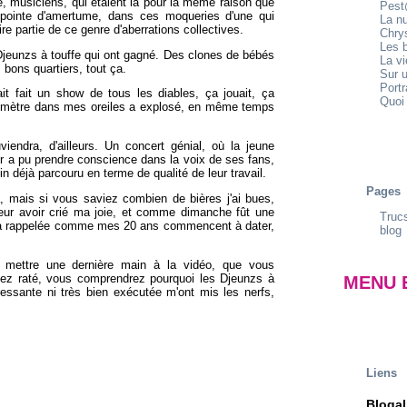
e, musiciens, qui étaient là pour la même raison que
Pest
 pointe d'amertume, dans ces moqueries d'une qui
La n
re partie de ce genre d'aberrations collectives.
Chrys
Les b
Djeunzs à touffe qui ont gagné. Des clones de bébés
La v
bons quartiers, tout ça.
Sur u
Portr
it fait un show de tous les diables, ça jouait, ça
Quoi 
audimètre dans mes oreiles a explosé, en même temps
iendra, d'ailleurs. Un concert génial, où la jeune
er a pu prendre conscience dans la voix de ses fans,
 déjà parcouru en terme de qualité de leur travail.
Pages
, mais si vous saviez combien de bières j'ai bues,
eur avoir crié ma joie, et comme dimanche fût une
Trucs
m'a rappelée comme mes 20 ans commencent à dater,
blog
 mettre une dernière main à la vidéo, que vous
vez raté, vous comprendrez pourquoi les Djeunzs à
MENU 
ressante ni très bien exécutée m'ont mis les nerfs,
Liens
Blogal