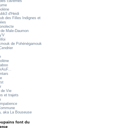
 des cavernes
mume
oolène
ubb3 d'Heidi
ub des Filles Indignes et
rées
onolecte
 de Male-Daumon
y'V
 Moi
mouk de Pohénégamouk
Cendrier
o
olène
aboo
rAsF...
ntars
te
rst
r
 de Vie
s et trajets
u
impatience
Commune
a, aka La Bouseuse
upains font du
rce