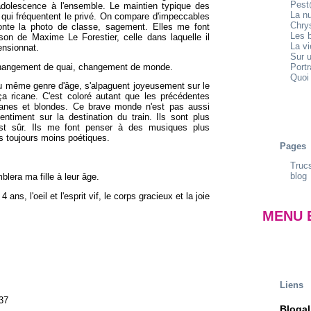
Pest
adolescence à l'ensemble. Le maintien typique des
La n
, qui fréquentent le privé. On compare d'impeccables
Chrys
conte la photo de classe, sagement. Elles me font
Les b
on de Maxime Le Forestier, celle dans laquelle il
La v
ensionnat.
Sur u
hangement de quai, changement de monde.
Portr
Quoi 
 même genre d'âge, s'alpaguent joyeusement sur le
a ricane. C'est coloré autant que les précédentes
phanes et blondes. Ce brave monde n'est pas aussi
ntiment sur la destination du train. Ils sont plus
st sûr. Ils me font penser à des musiques plus
s toujours moins poétiques.
Pages
.
Trucs
blog
era ma fille à leur âge.
ns, l'oeil et l'esprit vif, le corps gracieux et la joie
MENU 
Liens
37
Blogal