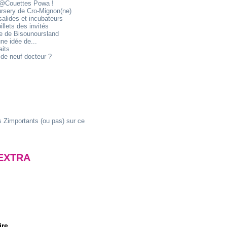
@Couettes Powa !
ursery de Cro-Mignon(ne)
alides et incubateurs
illets des invités
ie de Bisounoursland
ne idée de...
aits
de neuf docteur ?
 Zimportants (ou pas) sur ce
EXTRA
ire