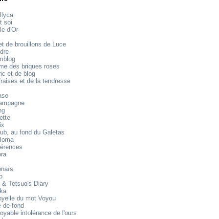
llyca
t soi
le d'Or
t de brouillons de Luce
dre
mblog
e des briques roses
ic et de blog
raises et de la tendresse
aso
ampagne
ng
ette
ix
ub, au fond du Galetas
loma
férences
ora
énaïs
o
 & Tetsuo's Diary
ika
oyelle du mot Voyou
 de fond
royable intolérance de l'ours