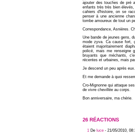
ajouter des touches de pré 
enfants très très bien élevés
cahiers d'histoire, on se ra
penser à une ancienne chans
tombe amoureux de tout un p
Correspondance, Asnières. C
Une bande de jeunes gens, du
mode zyva. Ca cause fort, ç
étaient majoritairement dia
policé, mais me renseigne ge
bruyants que méchants, c'e
récentes et urbaines, mais pa
Je descend un peu après eux
Et me demande à quoi ressembl
Cro-Mignonne qui attaque ses 4 a
de vivre chevillée au corps.
Bon anniversaire, ma chérie.
26 RÉACTIONS
1
De
luce
-
21/05/2010, 08: