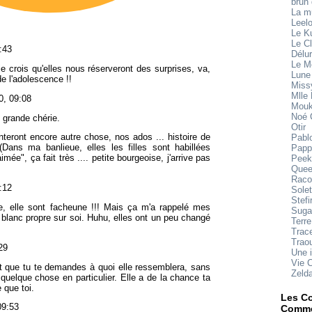
brun
La 
Leel
Le K
Le Cl
:43
Délu
Le M
je crois qu'elles nous réserveront des surprises, va,
Lune
e l'adolescence !!
Miss
Mlle
0, 09:08
Mouk
Noé 
e grande chérie.
Otir
enteront encore autre chose, nos ados ... histoire de
Pabl
Dans ma banlieue, elles les filles sont habillées
Papp
ée", ça fait très .... petite bourgeoise, j'arrive pas
Peek
Quee
Raco
:12
Sole
Stefi
e, elle sont facheune !!! Mais ça m'a rappelé mes
Suga
 blanc propre sur soi. Huhu, elles ont un peu changé
Terre
Trace
Trao
29
Une 
Vie 
st que tu te demandes à quoi elle ressemblera, sans
Zeld
 quelque chose en particulier. Elle a de la chance ta
 que toi.
Les Co
09:53
Comme