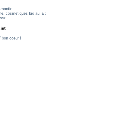
amantin
ne, cosmétiques bio au lait
esse
ist
' bon coeur !