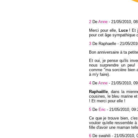
2
De
Anne
-
21/05/2010, 08
Merci pour elle,
Luce
! Et 
pour cet âge sympathique d
3
De Raphaelle -
21/05/201
Bon anniversaire à ta petit
Et oui, je pense qu'ils inv
nous surprendre un peu! (
comme "ma sorcière bien aim
à m'y faire).
4
De
Anne
-
21/05/2010, 09
Raphaëlle
, dans la mienn
cousines, le bleu marine et
! Et merci pour elle !
5
De
Eric
-
21/05/2010, 09:
Ce que je trouve bien, c'e
vouloir qu'elle ressemble à
fille d'avoir une maman telle
6
De swahili -
21/05/2010, 