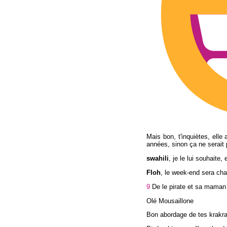
Mais bon, t'inquiètes, ell
années, sinon ça ne serait 
swahili
, je le lui souhaite,
Floh
, le week-end sera cha
9
De le pirate et sa maman
Olé Mousaillone
Bon abordage de tes krakra