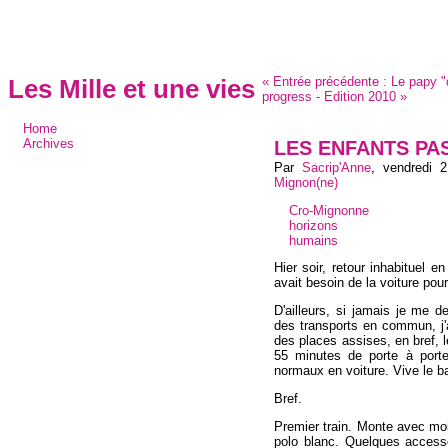
«
Entrée précédente :
Le papy "
Les Mille et une vies
progress - Edition 2010
»
Home
LES ENFANTS PAS
Archives
Par
Sacrip'Anne
,
vendredi 
Mignon(ne)
Cro-Mignonne
horizons
humains
Hier soir, retour inhabituel 
avait besoin de la voiture pou
D'ailleurs, si jamais je me d
des transports en commun, j'
des places assises, en bref, le
55 minutes de porte à porte
normaux en voiture. Vive le ba
Bref.
Premier train. Monte avec mo
polo blanc. Quelques access