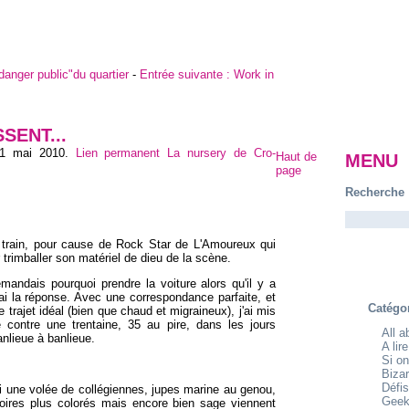
danger public"du quartier
-
Entrée suivante :
Work in
SENT...
21 mai 2010
.
Lien permanent
La nursery de Cro-
Haut de
MENU
page
Recherche
en train, pour cause de Rock Star de L'Amoureux qui
r trimballer son matériel de dieu de la scène.
emandais pourquoi prendre la voiture alors qu'il y a
ai la réponse. Avec une correspondance parfaite, et
Catégo
 trajet idéal (bien que chaud et migraineux), j'ai mis
 contre une trentaine, 35 au pire, dans les jours
All 
nlieue à banlieue.
A lir
Si on
Bizar
Défis
i une volée de collégiennes, jupes marine au genou,
Geek
oires plus colorés mais encore bien sage viennent