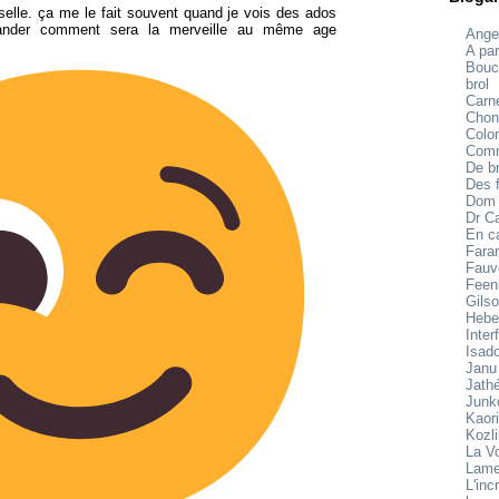
elle. ça me le fait souvent quand je vois des ados
nder comment sera la merveille au même age
Ange
A par
Bouc
brol
Carne
Chon
Colo
Comm
De br
Des f
Dom
Dr C
En c
Fara
Fauv
Feen
Gilso
Hebe
Inter
Isad
Janu
Jath
Junk
Kaori
Kozl
La V
Lame
L'inc