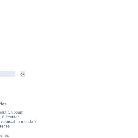
ries
about Chiboum
e, à écouter...
 refaisait le monde ?
reries
eries