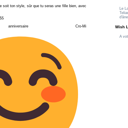
 soit ton style, sûr que tu seras une fille bien, avec
Le L
Telia
d'ân
:55
iversaire Cro-Mi
Wish L
A vot