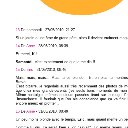
13
De samantdi -
27/05/2010, 21:27
Si un jardin a une âme de grand-père, alors il devient vraiment magi
14
De
Anne
-
28/05/2010, 08:39
Et merci,
K
!
Samantdi
, c'est exactement ce que je me dis !!
15
De
Eric
-
31/05/2010, 08:46
Mais, mais, mais... Mais tu es blonde ! Et en plus tu montres 
Bravo...
C'est bizarre, je regardais aussi très recemment des photos de 
âge chez mes grands-parents (les seuls bons moments de mon e
Même nostalgie, mêmes couleurs passées tirant sur le rouge, l'i
l'insouciance. Il faudrait que l'on aie conscience que ça va finir 
encore mieux en profiter...
16
De
Anne
-
31/05/2010, 08:49
Un peu moins blonde avec le temps,
Eric
, mais quand même un peu
Comme tu dis, ça serait bien si on "savait". En même temps, j'a