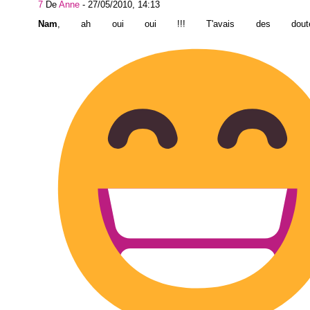
7
De
Anne
-
27/05/2010, 14:13
Nam
, ah oui oui !!! T'avais des doute