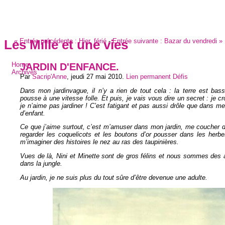
«
Entrée précédente :
Hier, férié
-
Entrée suivante :
Bazar du vendredi
»
Les Mille et une vies
JARDIN D'ENFANCE.
Home
Archives
Par
Sacrip'Anne
,
jeudi 27 mai 2010
.
Lien permanent
Défis
Dans mon jardinvague, il n’y a rien de tout cela : la terre est bass
pousse à une vitesse folle. Et puis, je vais vous dire un secret : je cr
je n’aime pas jardiner ! C’est fatigant et pas aussi drôle que dans m
d’enfant.
Ce que j’aime surtout, c’est m’amuser dans mon jardin, me coucher d
regarder les coquelicots et les boutons d’or pousser dans les herb
m’imaginer des histoires le nez au ras des taupinières.
Vues de là, Nini et Minette sont de gros félins et nous sommes des 
dans la jungle.
Au jardin, je ne suis plus du tout sûre d’être devenue une adulte.