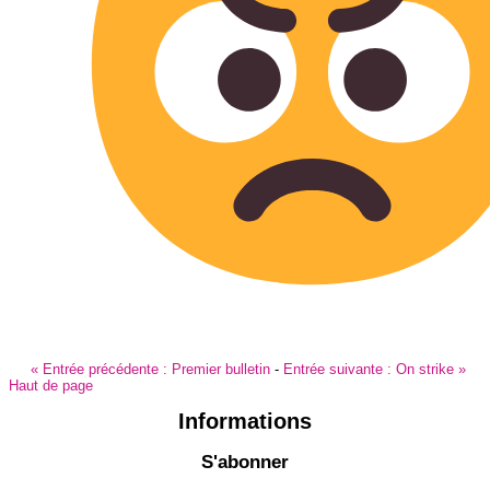
«
Entrée précédente :
Premier bulletin
-
Entrée suivante :
On strike
»
Haut de page
Informations
S'abonner