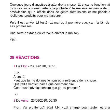
Quelques jours d'angoisse à attendre la chose. Et si ça ne fonctionnai
tous ces sous soient partis à la poubelle ? Je me suis souvenue de 
améwicaine qui a officié dans ce genre d'émissions et me parlait d
réelle des produits pour me rassurer.
Puis il est arrivé. Et testé. Et ma foi, à première vue, ça m'a l'air de
ses promesses.
Une sorte d'extase collective a envahi la maison.
Yipi.
29 RÉACTIONS
1
De
Floh
-
23/06/2010, 08:51
Euh.
Alors là.
Faut que tu me donnes le nom et la référence de la chose.
Que j'aille vérifier, parce que comment dire...
C'est aussi révolutionnaire que ça, tu promets?
:-)
2
De
Anne
-
23/06/2010, 09:30
Floh
, j'ai profité qu'il était UN PEU chargé pour tester, et vra