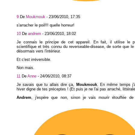
9
De
Moukmouk
-
23/06/2010, 17:35
s'arracher le poil!!! quelle horreur!
10
De
andrem
-
23/06/2010, 18:02
Je connais le principe de cet appareil. En fait, il utilise le p
scientifique et très connu du reverseable-disease, de sorte que le
désormais vers l'intérieur.
Et c'est irréversible.
Non mais.
11
De
Anne
-
24/06/2010, 08:37
Je savais que tu allais dire ça,
Moukmouk
. En même temps j'
hiver digne de tes préceptes ! (Et puis je ne l'ai pas arraché, littéral
Andrem
, j'espère que non, sinon je vais mourir étouffée de l'