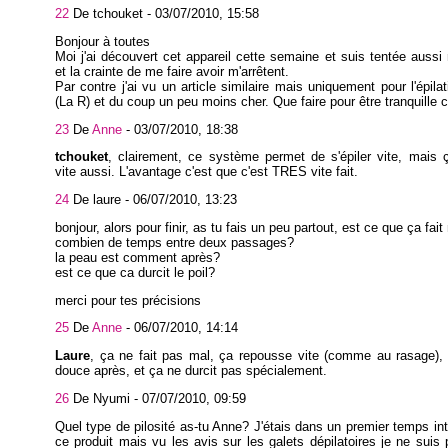
22
De tchouket -
03/07/2010, 15:58
Bonjour à toutes
Moi j'ai découvert cet appareil cette semaine et suis tentée aussi 
et la crainte de me faire avoir m'arrêtent.
Par contre j'ai vu un article similaire mais uniquement pour l'épil
(La R) et du coup un peu moins cher. Que faire pour être tranquille c
23
De
Anne
-
03/07/2010, 18:38
tchouket
, clairement, ce système permet de s'épiler vite, mais 
vite aussi. L'avantage c'est que c'est TRES vite fait.
24
De laure -
06/07/2010, 13:23
bonjour, alors pour finir, as tu fais un peu partout, est ce que ça fait
combien de temps entre deux passages?
la peau est comment après?
est ce que ca durcit le poil?
merci pour tes précisions
25
De
Anne
-
06/07/2010, 14:14
Laure
, ça ne fait pas mal, ça repousse vite (comme au rasage),
douce après, et ça ne durcit pas spécialement.
26
De Nyumi -
07/07/2010, 09:59
Quel type de pilosité as-tu Anne? J'étais dans un premier temps in
ce produit mais vu les avis sur les galets dépilatoires je ne suis 