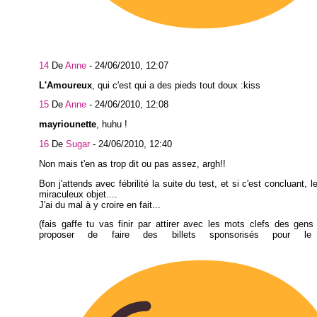
14
De
Anne
-
24/06/2010, 12:07
L'Amoureux
, qui c'est qui a des pieds tout doux :kiss
15
De
Anne
-
24/06/2010, 12:08
mayriounette
, huhu !
16
De
Sugar
-
24/06/2010, 12:40
Non mais t'en as trop dit ou pas assez, argh!!
Bon j'attends avec fébrilité la suite du test, et si c'est concluant,
miraculeux objet....
J'ai du mal à y croire en fait...
(fais gaffe tu vas finir par attirer avec les mots clefs des gens
proposer de faire des billets sponsorisés pour le t