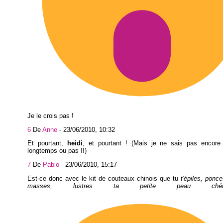
Je le crois pas !
6
De
Anne
-
23/06/2010, 10:32
Et pourtant,
heidi
, et pourtant ! (Mais je ne sais pas encore
longtemps ou pas !!)
7
De
Pablo
-
23/06/2010, 15:17
Est-ce donc avec le kit de couteaux chinois que tu
t'épiles, ponce
masses, lustres ta petite peau chér