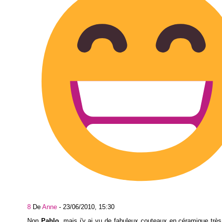
8
De
Anne
-
23/06/2010, 15:30
Non
Pablo
, mais j'y ai vu de fabuleux couteaux en céramique très