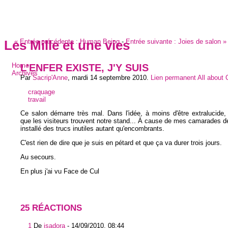
«
Entrée précédente :
Human Being
-
Entrée suivante :
Joies de salon
»
Les Mille et une vies
L'ENFER EXISTE, J'Y SUIS
Home
Archives
Par
Sacrip'Anne
,
mardi 14 septembre 2010
.
Lien permanent
All about
craquage
travail
Ce salon démarre très mal. Dans l'idée, à moins d'être extralucide
que les visiteurs trouvent notre stand... À cause de mes camarades de
installé des trucs inutiles autant qu'encombrants.
C'est rien de dire que je suis en pétard et que ça va durer trois jours.
Au secours.
En plus j'ai vu Face de Cul
25 RÉACTIONS
1
De
isadora
-
14/09/2010, 08:44