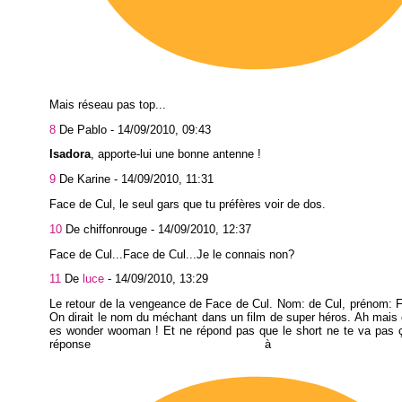
Mais réseau pas top...
8
De Pablo -
14/09/2010, 09:43
Isadora
, apporte-lui une bonne antenne !
9
De Karine -
14/09/2010, 11:31
Face de Cul, le seul gars que tu préfères voir de dos.
10
De chiffonrouge -
14/09/2010, 12:37
Face de Cul...Face de Cul...Je le connais non?
11
De
luce
-
14/09/2010, 13:29
Le retour de la vengeance de Face de Cul. Nom: de Cul, prénom: 
On dirait le nom du méchant dans un film de super héros. Ah mais c
es wonder wooman ! Et ne répond pas que le short ne te va pas ç
réponse à m