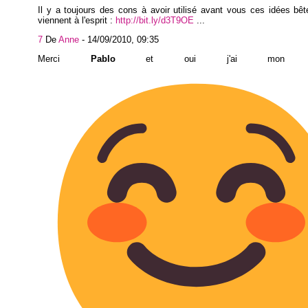
Il y a toujours des cons à avoir utilisé avant vous ces idées bê
viennent à l'esprit :
http://bit.ly/d3T9OE
...
7
De
Anne
-
14/09/2010, 09:35
Merci
Pablo
et oui j'ai mon aïe-