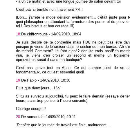
- à 8h ce matin et avec une longue journée de salon devant toi
C'est pas si terrible non finalement ??!!!
(Bon... j'arrête le mode dérision évidemment... c'était juste pour 
quoi philosopher en attendant la fermeture des portes et de pouvoir 
toi ! Des bisous et bon courage !!!)
18
De chiffonrouge -
14/09/2010, 18:04
Je suis désolé de te contredire mais FDC ne peut pas être dan
puisque je viens de le croiser dans le couloir de mon bureau. Ah c'
de mentir! Comment? Ils l'ont cloné? non j'te crois pas!Ben merde
vrai, je viens d'en croiser un second et même un troisièm
éprouvettes serait il dans ma boutique?
C'est pas grave tout ça Anne. Ce qui compte c'est de se ca
fondamentaux, ce qui est essentiel quoi!
19
De Pablo -
14/09/2010, 18:30
Plus que deux jours... ! \o/
Si tu as survécu aujourd'hui, tu peux le faire demain (essaye de ten
heure, sans trop penser à l'heure suivante).
Courage courge !!
20
De samantdi -
14/09/2010, 19:11
J'espère que la journée de travail est finie, maintenant...