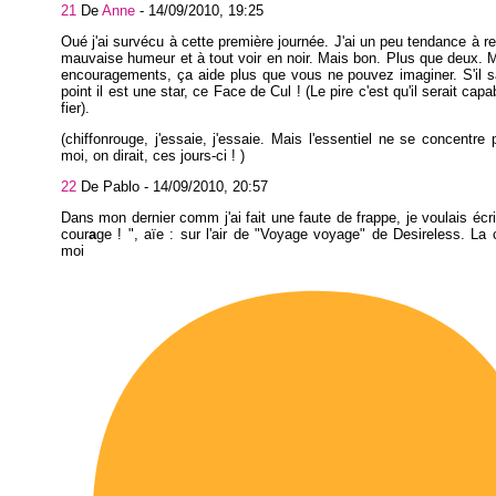
21
De
Anne
-
14/09/2010, 19:25
Oué j'ai survécu à cette première journée. J'ai un peu tendance à 
mauvaise humeur et à tout voir en noir. Mais bon. Plus que deux. 
encouragements, ça aide plus que vous ne pouvez imaginer. S'il s
point il est une star, ce Face de Cul ! (Le pire c'est qu'il serait capa
fier).
(chiffonrouge, j'essaie, j'essaie. Mais l'essentiel ne se concentre 
moi, on dirait, ces jours-ci ! )
22
De Pablo -
14/09/2010, 20:57
Dans mon dernier comm j'ai fait une faute de frappe, je voulais écr
cour
a
ge ! ", aïe : sur l'air de "Voyage voyage" de Desireless. La 
moi