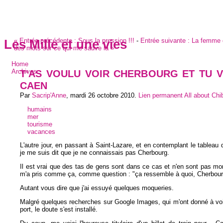
«
Entrée précédente :
Sous la pression !!!
-
Entrée suivante :
La femme 
Les Mille et une vies
des mots sur ce qui me sauve la
»
Home
T'AS VOULU VOIR CHERBOURG ET TU 
Archives
CAEN
Par
Sacrip'Anne
,
mardi 26 octobre 2010
.
Lien permanent
All about Ch
humains
mer
tourisme
vacances
L'autre jour, en passant à Saint-Lazare, et en contemplant le tableau 
je me suis dit que je ne connaissais pas Cherbourg.
Il est vrai que des tas de gens sont dans ce cas et n'en sont pas mo
m'a pris comme ça, comme question : "ça ressemble à quoi, Cherbour
Autant vous dire que j'ai essuyé quelques moqueries.
Malgré quelques recherches sur Google Images, qui m'ont donné à voir 
port, le doute s'est installé.