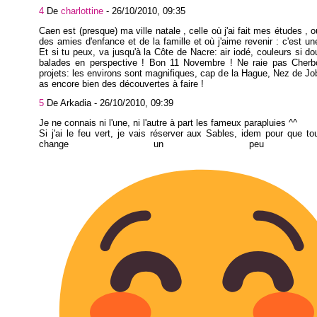
4
De
charlottine
-
26/10/2010, 09:35
Caen est (presque) ma ville natale , celle où j'ai fait mes études , o
des amies d'enfance et de la famille et où j'aime revenir : c'est une
Et si tu peux, va jusqu'à la Côte de Nacre: air iodé, couleurs si do
balades en perspective ! Bon 11 Novembre ! Ne raie pas Cherb
projets: les environs sont magnifiques, cap de la Hague, Nez de Jobo
as encore bien des découvertes à faire !
5
De Arkadia -
26/10/2010, 09:39
Je ne connais ni l'une, ni l'autre à part les fameux parapluies ^^
Si j'ai le feu vert, je vais réserver aux Sables, idem pour que t
change un peu d'