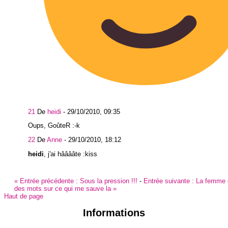
21
De
heidi
-
29/10/2010, 09:35
Oups, GoûteR :-k
22
De
Anne
-
29/10/2010, 18:12
heidi
, j'ai hââââte :kiss
«
Entrée précédente :
Sous la pression !!!
-
Entrée suivante :
La femme 
des mots sur ce qui me sauve la
»
Haut de page
Informations