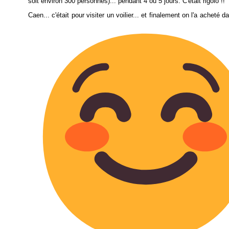
soit environ 300 personnes)... pendant 4 ou 5 jours. C'était rigolo !!
Caen... c'était pour visiter un voilier... et finalement on l'a acheté d