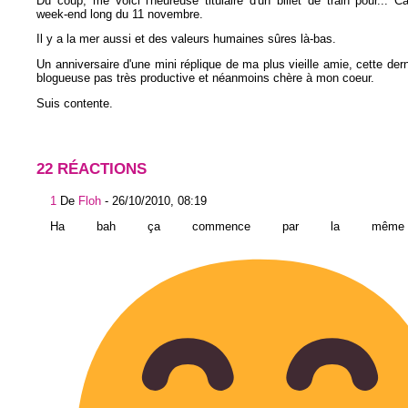
Du coup, me voici l'heureuse titulaire d'un billet de train pour... C
week-end long du 11 novembre.
Il y a la mer aussi et des valeurs humaines sûres là-bas.
Un anniversaire d'une mini réplique de ma plus vieille amie, cette dern
blogueuse pas très productive et néanmoins chère à mon coeur.
Suis contente.
22 RÉACTIONS
1
De
Floh
-
26/10/2010, 08:19
Ha bah ça commence par la même le