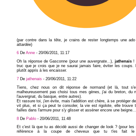
(par contre dans la tête, je crains de rester longtemps une ado
attardée)
6
De
Anne
-
20/06/2011, 11:17
Oh la réponse de Gasconne (pour une auvergnate...),
jathenais
! 
truc que je crois que je ne saurai jamais faire, éviter les coups. 
plutôt appris à les encaisser.
7
De
jathenais
-
20/06/2011, 11:22
Tiens, chez nous on dit réponse de normand (et là, tout s'esp
malheureusement pas choisi tous mes gènes, j'ai du breton, du 
l'auvergnat, du basque, entre autres).
Et rassure toi, j'en évite, mais l'addition est chère, à se protéger d
vit plus, et si ça peut te consoler, la vie est rigolote, elle trouve
failles dans l'armure pour s'y glisser et asséner encore une beigne...
8
De
Pablo
-
20/06/2011, 11:48
Et c'est là que tu as décidé aussi de changer de look ? (pour les n
référence à la coupe de cheveux que tu t'es fait le 