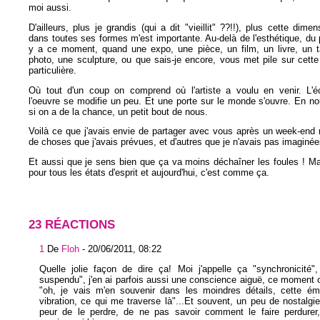
moi aussi.
D'ailleurs, plus je grandis (qui a dit "vieillit" ??!!), plus cette dimen
dans toutes ses formes m'est importante. Au-delà de l'esthétique, du pur
y a ce moment, quand une expo, une pièce, un film, un livre, un t
photo, une sculpture, ou que sais-je encore, vous met pile sur cette 
particulière.
Où tout d'un coup on comprend où l'artiste a voulu en venir. L'éc
l'oeuvre se modifie un peu. Et une porte sur le monde s'ouvre. En no
si on a de la chance, un petit bout de nous.
Voilà ce que j'avais envie de partager avec vous après un week-end 
de choses que j'avais prévues, et d'autres que je n'avais pas imaginée
Et aussi que je sens bien que ça va moins déchaîner les foules ! Mai
pour tous les états d'esprit et aujourd'hui, c'est comme ça.
23 RÉACTIONS
1
De
Floh
-
20/06/2011, 08:22
Quelle jolie façon de dire ça! Moi j'appelle ça "synchronicité"
suspendu", j'en ai parfois aussi une conscience aiguë, ce moment 
"oh, je vais m'en souvenir dans les moindres détails, cette émo
vibration, ce qui me traverse là"...Et souvent, un peu de nostalgie 
peur de le perdre, de ne pas savoir comment le faire perdurer