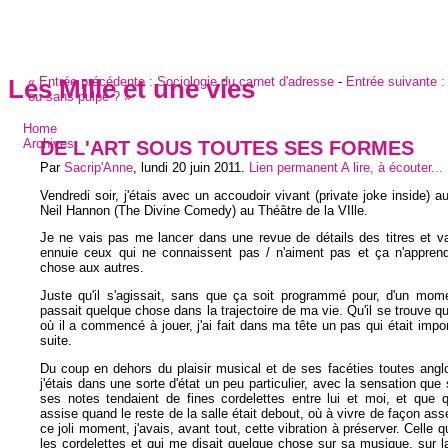
«
Entrée précédente :
Sociologie du carnet d'adresse
-
Entrée suivante :
Les Mille et une vies
ou sans pulpe ?
»
Home
DE L'ART SOUS TOUTES SES FORMES
Archives
Par
Sacrip'Anne
,
lundi 20 juin 2011
.
Lien permanent
A lire, à écouter...
Vendredi soir, j'étais avec un accoudoir vivant (private joke inside) a
Neil Hannon (The Divine Comedy) au Théâtre de la VIlle.
Je ne vais pas me lancer dans une revue de détails des titres et va
ennuie ceux qui ne connaissent pas / n'aiment pas et ça n'appren
chose aux autres.
Juste qu'il s'agissait, sans que ça soit programmé pour, d'un mome
passait quelque chose dans la trajectoire de ma vie. Qu'il se trouve 
où il a commencé à jouer, j'ai fait dans ma tête un pas qui était impor
suite.
Du coup en dehors du plaisir musical et de ses facéties toutes ang
j'étais dans une sorte d'état un peu particulier, avec la sensation que
ses notes tendaient de fines cordelettes entre lui et moi, et que q
assise quand le reste de la salle était debout, où à vivre de façon asse
ce joli moment, j'avais, avant tout, cette vibration à préserver. Celle q
les cordelettes et qui me disait quelque chose sur sa musique, sur la