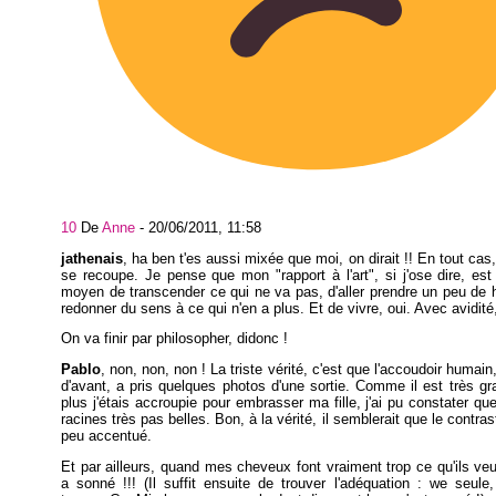
10
De
Anne
-
20/06/2011, 11:58
jathenais
, ha ben t'es aussi mixée que moi, on dirait !! En tout cas,
se recoupe. Je pense que mon "rapport à l'art", si j'ose dire, es
moyen de transcender ce qui ne va pas, d'aller prendre un peu de 
redonner du sens à ce qui n'en a plus. Et de vivre, oui. Avec avidité
On va finir par philosopher, didonc !
Pablo
, non, non, non ! La triste vérité, c'est que l'accoudoir humai
d'avant, a pris quelques photos d'une sortie. Comme il est très gr
plus j'étais accroupie pour embrasser ma fille, j'ai pu constater que
racines très pas belles. Bon, à la vérité, il semblerait que le contras
peu accentué.
Et par ailleurs, quand mes cheveux font vraiment trop ce qu'ils veul
a sonné !!! (Il suffit ensuite de trouver l'adéquation : we seul