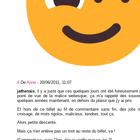
4
De
Anne
-
20/06/2011, 11:07
jathenais
, il y a juste que ces quelques jours ont été furieusement 
point de vue de la malice webesque, ça m'a rappelé des souveni
quelques années maintenant, en dehors du plaisir que j'y ai pris.
Et hors de ce billet au fil de commentaire sans fin, des jolis
croisage, de mots rigolos, malicieux, tendres, tout ça.
Alors petite descente.
Mais ça n'en enlève pas un mot au reste du billet, va !
(Comment ça, avec l'âge, t'es si vieille que ça, toi ?)