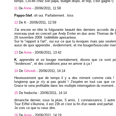
temps, Cro-Mi chez son papa, budget dispo, et hop, c'est gagné !)
11
De
Anne
-
20/06/2011, 11:58
Pappo-Stef
, oh oui. Parfaitement. :kiss
12
De K -
20/06/2011, 12:59
J'ai encore en tête la fulgurante beauté des derniers accords de
morceau joué en concert par Andy Emler en duo avec Thomas de P
29 novembre 2009. Indélébile apesanteur.
Sur le "rapport à l'art", oui sur ce que tu évoques mais pas seuleme
aussi de quoi apprendre , évidemment, et me bouger/bousculer men
13
De
Anne
-
20/06/2011, 13:42
K
, apprendre et se bouger mentalement, disons que ce sont p
"évidences", et des conditions pour en arriver à ça !
14
De
Gilsoub
-
20/06/2011, 14:14
Heureusement que de temps il y a des miment comme cela ! 
longtemp que je n'y ai pas gouté ! J'espére en tout cas que c
Grace te sera profitable dans tes multiple interrogation du moment..
15
De fredoche -
20/06/2011, 14:14
dimanche dernier, sous la pluie, 5 amis, 1 connaissance, 1 autre
Tour Eiffel s'illumine, il est 23h et c'est la fin d'un week end parfait.
Je vois ce que tu veux dire.
16
De
Anne
-
20/06/2011, 14:19