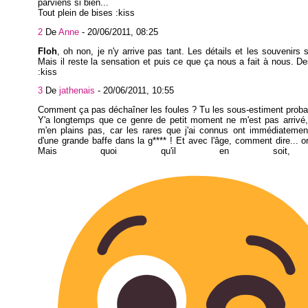
parviens si bien...
Tout plein de bises :kiss
2
De
Anne
-
20/06/2011, 08:25
Floh
, oh non, je n'y arrive pas tant. Les détails et les souvenirs 
Mais il reste la sensation et puis ce que ça nous a fait à nous. De
:kiss
3
De
jathenais
-
20/06/2011, 10:55
Comment ça pas déchaîner les foules ? Tu les sous-estiment proba
Y'a longtemps que ce genre de petit moment ne m'est pas arrivé,
m'en plains pas, car les rares que j'ai connus ont immédiatemen
d'une grande baffe dans la g**** ! Et avec l'âge, comment dire... o
Mais quoi qu'il en soit, 