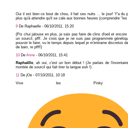
Oui il est bien ce bout de chou, il fait ses nuits ... le jour! Y'a du p
plus qu'à attendre qu'il se cale aux bonnes heures (comprendre "les 
9
De Raphaelle -
06/10/2011, 15:20
(Pis chui jalouse en plus, je sais pas faire de clins d'oeil et encor
un sourcil, pfff. Je crois que je ne suis pas programmée généti
pouvoir le faire, vu le temps depuis lequel je m'entraine discretos d
de bain, re pfff!)
10
De
Anne
-
06/10/2011, 15:41
Raphaëlle
, ah oui, c'est un bon début ! (Je parlais de l'inventair
montée de sourcil qui fait tirer la langue euh !)
11
De jOe -
07/10/2011, 10:18
Vive les Pinky Mi