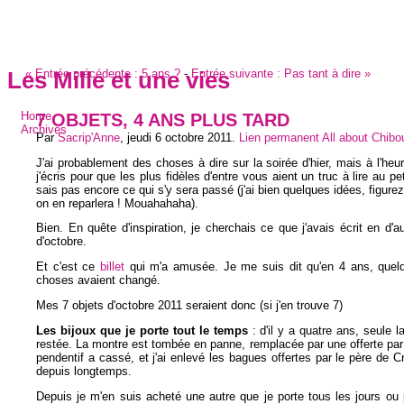
«
Entrée précédente :
5 ans ?
-
Entrée suivante :
Pas tant à dire
»
Les Mille et une vies
7 OBJETS, 4 ANS PLUS TARD
Home
Archives
Par
Sacrip'Anne
,
jeudi 6 octobre 2011
.
Lien permanent
All about Chib
J'ai probablement des choses à dire sur la soirée d'hier, mais à l'heur
j'écris pour que les plus fidèles d'entre vous aient un truc à lire au pet
sais pas encore ce qui s'y sera passé (j'ai bien quelques idées, figure
on en reparlera ! Mouahahaha).
Bien. En quête d'inspiration, je cherchais ce que j'avais écrit en d'a
d'octobre.
Et c'est ce
billet
qui m'a amusée. Je me suis dit qu'en 4 ans, quelq
choses avaient changé.
Mes 7 objets d'octobre 2011 seraient donc (si j'en trouve 7)
Les bijoux que je porte tout le temps
: d'il y a quatre ans, seule l
restée. La montre est tombée en panne, remplacée par une offerte p
pendentif a cassé, et j'ai enlevé les bagues offertes par le père de 
depuis longtemps.
Depuis je m'en suis acheté une autre que je porte tous les jours ou