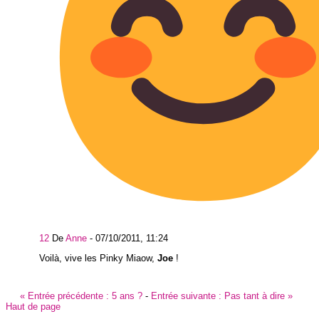
12
De
Anne
-
07/10/2011, 11:24
Voilà, vive les Pinky Miaow,
Joe
!
«
Entrée précédente :
5 ans ?
-
Entrée suivante :
Pas tant à dire
»
Haut de page