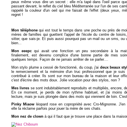
peux même vous dire un secret : elle m'a tapé dans l'oeil parce qu
passant devant, le reflet du ciel bleu Méditerranée sur l'un de ses carr
rappelé la couleur d'un oeil qui me faisait de l'effet (deux yeux, 
regret !
Mon téléphone
qui est tout le temps dans une poche ou près de moi
mères de familles qui guettent l'appel de l'école du centre de loisirs
sitter, que sais-je. Et puis aussi pourquoi pas un mail ou un sms, ou 
bien...
Mon eeepc
qui avait une fonction un peu secondaire à la mai
finalement, est devenu complice d'une bonne partie de mes soir
quelques temps. Façon de ne jamais arrêter de se parler....
Mon stylo plume a cessé de fonctionné, du coup, j'ai
deux beaux sty
le remerciement et la mémoire d'un truc professionnel que je suis f
contribué à créer. Ils sont sur mon bureau de la maison et leur offic
c'est d'écrire des mots doux. Jolie vocation pour des stylos, non ?
Mes livres
se sont indubitablement reproduits et multipliés, encore, d
En ce moment, je perds de mon rythme habituel, et j'ai moins 
lecture, mais je suis plongée dans des mots qui viennent de loin. C'es
Pinky Miaow
léopard rose en copropriété avec Cro-Mignonne. J'en ai
elle la réclame parfois pour jouer la mère de ses chats.
Mon nez de clown
à qui il faut que je trouve une place dans la maiso