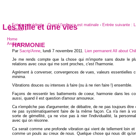
«
Entrée précédente :
Quand l'enfance est matinale
-
Entrée suivante :
L
Les Mille et une vies
doudous
»
Home
HARMONIE
Archives
Par
Sacrip'Anne
,
lundi 7 novembre 2011
.
Lien permanent
All about Ch
Je me rends compte que la chose qui m'importe sans doute le pl
relations avec ceux qui me sont proches, c'est l'harmonie.
Agrément à converser, convergences de vues, valeurs essentielle
minima
.
Vibrations douces ou intenses à faire (ou à ne rien faire !) ensemble.
Façons de ressentir les battements de coeur, harmonie dans les cor
aussi, quand il est question d'amour amoureux.
Ca n'empêche pas d'argumenter, de débattre, de ne pas toujours être 
ne pas systématiquement faire de la même façon. Ca n'a rien à vo
sorte de gémellité, ça ne vise pas à nier l'individualité, la personna
avec qui on résonne.
Ca serait comme une profonde vibration qui vient de tellement loin et
comme un pouls au creux de nous. Quelque chose qui nous dit qu'on