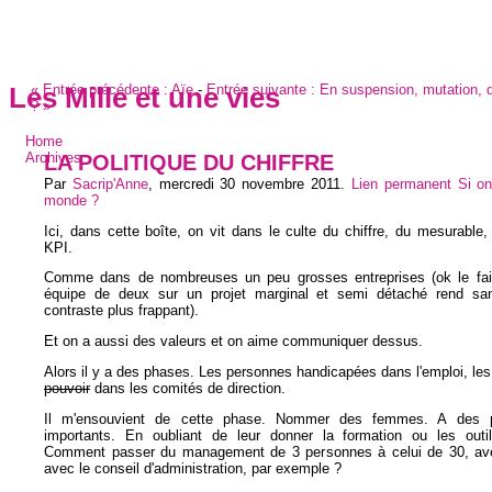
«
Entrée précédente :
Aïe
-
Entrée suivante :
En suspension, mutation, q
Les Mille et une vies
?
»
Home
LA POLITIQUE DU CHIFFRE
Archives
Par
Sacrip'Anne
,
mercredi 30 novembre 2011
.
Lien permanent
Si on
monde ?
Ici, dans cette boîte, on vit dans le culte du chiffre, du mesurable
KPI.
Comme dans de nombreuses un peu grosses entreprises (ok le fait
équipe de deux sur un projet marginal et semi détaché rend sa
contraste plus frappant).
Et on a aussi des valeurs et on aime communiquer dessus.
Alors il y a des phases. Les personnes handicapées dans l'emploi, l
pouvoir
dans les comités de direction.
Il m'ensouvient de cette phase. Nommer des femmes. A des p
importants. En oubliant de leur donner la formation ou les outi
Comment passer du management de 3 personnes à celui de 30, ave
avec le conseil d'administration, par exemple ?