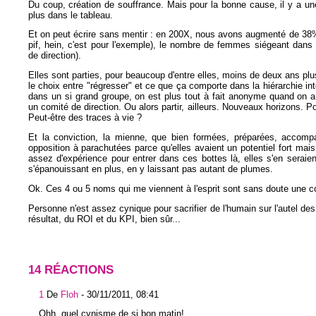
Du coup, création de souffrance. Mais pour la bonne cause, il y a 
plus dans le tableau.
Et on peut écrire sans mentir : en 200X, nous avons augmenté de 38%
pif, hein, c'est pour l'exemple), le nombre de femmes siégeant dans
de direction).
Elles sont parties, pour beaucoup d'entre elles, moins de deux ans plu
le choix entre "régresser" et ce que ça comporte dans la hiérarchie i
dans un si grand groupe, on est plus tout à fait anonyme quand on 
un comité de direction. Ou alors partir, ailleurs. Nouveaux horizons. Po
Peut-être des traces à vie ?
Et la conviction, la mienne, que bien formées, préparées, accomp
opposition à parachutées parce qu'elles avaient un potentiel fort mai
assez d'expérience pour entrer dans ces bottes là, elles s'en seraien
s'épanouissant en plus, en y laissant pas autant de plumes.
Ok. Ces 4 ou 5 noms qui me viennent à l'esprit sont sans doute une c
Personne n'est assez cynique pour sacrifier de l'humain sur l'autel des 
résultat, du ROI et du KPI, bien sûr...
14 RÉACTIONS
1
De
Floh
-
30/11/2011, 08:41
Ohh, quel cynisme de si bon matin!