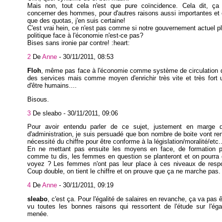
Mais non, tout cela n'est que pure coïncidence. Cela dit, ç
concerner des hommes, pour d'autres raisons aussi importantes et 
que des quotas, j'en suis certaine!
C'est vrai hein, ce n'est pas comme si notre gouvernement actuel pli
politique face à l'économie n'est-ce pas?
Bises sans ironie par contre! :heart:
2
De
Anne
-
30/11/2011, 08:53
Floh
, même pas face à l'économie comme système de circulation d
des services mais comme moyen d'enrichir très vite et très fort
d'être humains....
Bisous.
3
De sleabo -
30/11/2011, 09:06
Pour avoir entendu parler de ce sujet, justement en marge d
d'administration, je suis persuadé que bon nombre de boite vont ren
nécessité du chiffre pour être conforme à la législation/moralité/etc..
En ne mettant pas ensuite les moyens en face, de formation 
comme tu dis, les femmes en question se planteront et on pourra 
voyez ? Les femmes n'ont pas leur place à ces niveaux de respon
Coup double, on tient le chiffre et on prouve que ça ne marche pas
4
De
Anne
-
30/11/2011, 09:19
sleabo
, c'est ça. Pour l'égalité de salaires en revanche, ça va pas 
vu toutes les bonnes raisons qui ressortent de l'étude sur l'éga
menée.