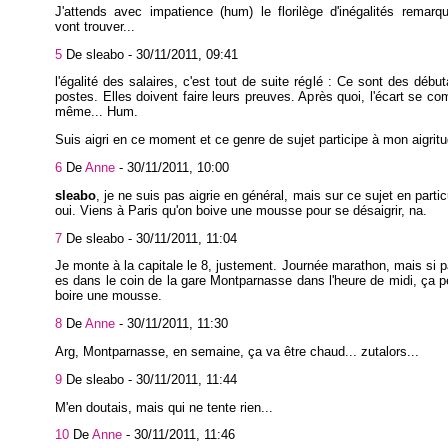
J'attends avec impatience (hum) le florilège d'inégalités remarqu
vont trouver...
5
De sleabo -
30/11/2011, 09:41
l'égalité des salaires, c'est tout de suite réglé : Ce sont des débu
postes. Elles doivent faire leurs preuves. Après quoi, l'écart se com
même... Hum.
Suis aigri en ce moment et ce genre de sujet participe à mon aigritu
6
De
Anne
-
30/11/2011, 10:00
sleabo
, je ne suis pas aigrie en général, mais sur ce sujet en particu
oui. Viens à Paris qu'on boive une mousse pour se désaigrir, na.
7
De sleabo -
30/11/2011, 11:04
Je monte à la capitale le 8, justement. Journée marathon, mais si p
es dans le coin de la gare Montparnasse dans l'heure de midi, ça pe
boire une mousse.
8
De
Anne
-
30/11/2011, 11:30
Arg, Montparnasse, en semaine, ça va être chaud... zutalors...
9
De sleabo -
30/11/2011, 11:44
M'en doutais, mais qui ne tente rien...
10
De
Anne
-
30/11/2011, 11:46