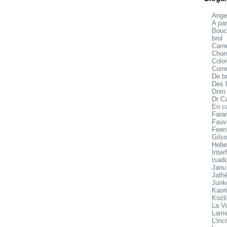
Ange
A par
Bouc
brol
Carne
Chon
Colo
Comm
De br
Des f
Dom
Dr C
En c
Fara
Fauv
Feen
Gilso
Hebe
Inter
Isad
Janu
Jath
Junk
Kaori
Kozl
La V
Lame
L'inc