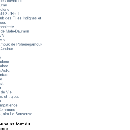
 des cavernes
mume
oolène
ubb3 d'Heidi
ub des Filles Indignes et
rées
onolecte
 de Male-Daumon
y'V
 Moi
mouk de Pohénégamouk
Cendrier
o
olène
aboo
rAsF...
ntars
te
rst
r
 de Vie
s et trajets
u
impatience
Commune
a, aka La Bouseuse
upains font du
rce