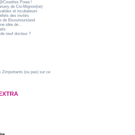
@Couettes Powa !
ursery de Cro-Mignon(ne)
alides et incubateurs
illets des invités
ie de Bisounoursland
ne idée de...
aits
de neuf docteur ?
 Zimportants (ou pas) sur ce
EXTRA
ire