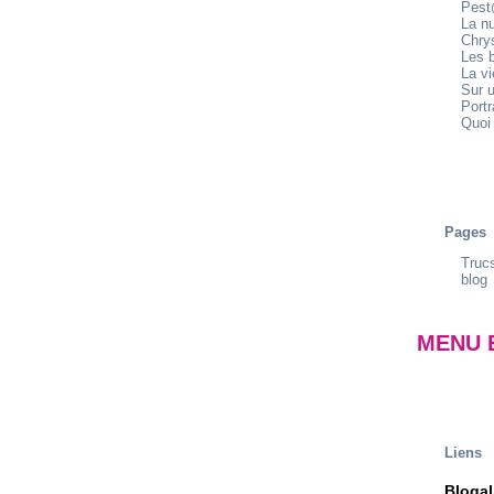
Pest
La n
Chrys
Les b
La v
Sur u
Portr
Quoi 
Pages
Trucs
blog
MENU 
Liens
Blogal