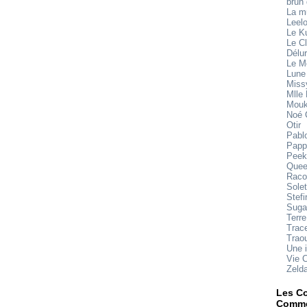
brun
La 
Leel
Le K
Le Cl
Délu
Le M
Lune
Miss
Mlle
Mouk
Noé 
Otir
Pabl
Papp
Peek
Quee
Raco
Sole
Stefi
Suga
Terre
Trace
Trao
Une 
Vie 
Zeld
Les Co
Comme