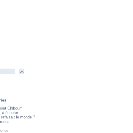
ries
about Chiboum
e, à écouter...
 refaisait le monde ?
reries
eries