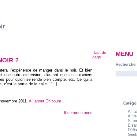
ir
Haut de
MENU
page
NOIR ?
Recherche
nterai l'expérience de manger dans le noir. Et bien
t une autre dimension, d'autant que les cuisiniers
stes pour qu'on se rende bien compte, etc. Ce qui a
, c'est la sortie de la salle.
[…]
 novembre 2011
.
All about Chiboum
Catégo
All 
6 commentaires
A lir
Si on
Bizar
Défis
Geek