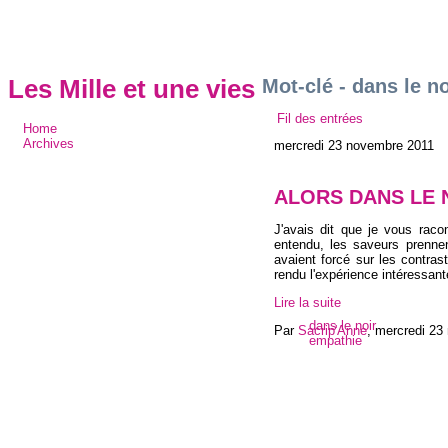
Mot-clé - dans le no
Les Mille et une vies
Fil des entrées
Home
Archives
mercredi 23 novembre 2011
ALORS DANS LE 
J'avais dit que je vous raco
entendu, les saveurs prennen
avaient forcé sur les contra
rendu l'expérience intéressante
Lire la suite
dans le noir
Par
Sacrip'Anne
,
mercredi 23
empathie