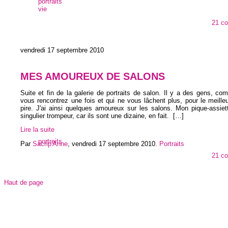
portraits
vie
21 c
vendredi 17 septembre 2010
MES AMOUREUX DE SALONS
Suite et fin de la galerie de portraits de salon. Il y a des gens, c
vous rencontrez une fois et qui ne vous lâchent plus, pour le meilleu
pire. J'ai ainsi quelques amoureux sur les salons. Mon pique-assiet
singulier trompeur, car ils sont une dizaine, en fait.
[…]
Lire la suite
portraits
Par
Sacrip'Anne
,
vendredi 17 septembre 2010
.
Portraits
21 c
Haut de page