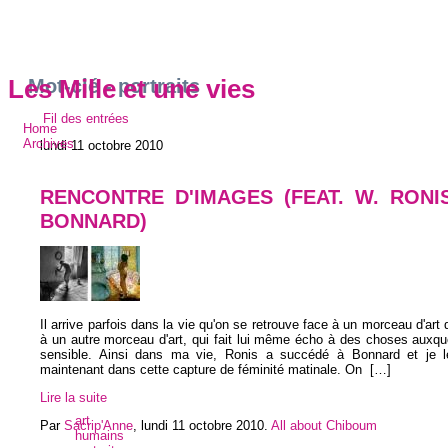
Mot-clé - portraits
Les Mille et une vies
Fil des entrées
Home
Archives
lundi 11 octobre 2010
RENCONTRE D'IMAGES (FEAT. W. RONIS
BONNARD)
Il arrive parfois dans la vie qu'on se retrouve face à un morceau d'art 
à un autre morceau d'art, qui fait lui même écho à des choses auxqu
sensible. Ainsi dans ma vie, Ronis a succédé à Bonnard et je l
maintenant dans cette capture de féminité matinale. On
[…]
Lire la suite
art
Par
Sacrip'Anne
,
lundi 11 octobre 2010
.
All about Chiboum
humains