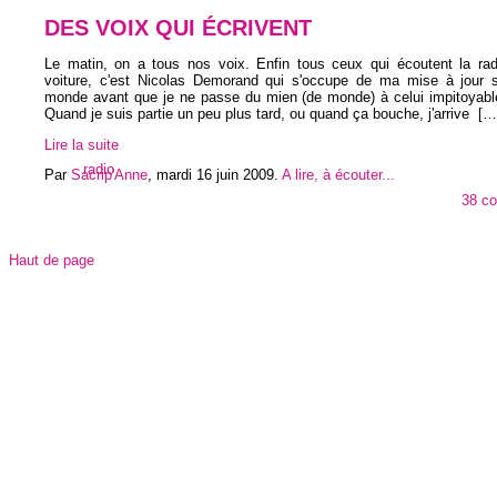
DES VOIX QUI ÉCRIVENT
Le matin, on a tous nos voix. Enfin tous ceux qui écoutent la rad
voiture, c'est Nicolas Demorand qui s'occupe de ma mise à jour su
monde avant que je ne passe du mien (de monde) à celui impitoyable
Quand je suis partie un peu plus tard, ou quand ça bouche, j'arrive
[…
Lire la suite
radio
Par
Sacrip'Anne
,
mardi 16 juin 2009
.
A lire, à écouter...
38 c
Haut de page