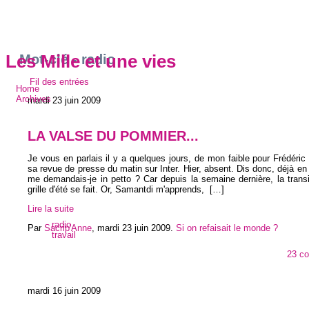
Mot-clé - radio
Les Mille et une vies
Fil des entrées
Home
Archives
mardi 23 juin 2009
LA VALSE DU POMMIER...
Je vous en parlais il y a quelques jours, de mon faible pour Frédéri
sa revue de presse du matin sur Inter. Hier, absent. Dis donc, déjà e
me demandais-je in petto ? Car depuis la semaine dernière, la transi
grille d'été se fait. Or, Samantdi m'apprends,
[…]
Lire la suite
radio
Par
Sacrip'Anne
,
mardi 23 juin 2009
.
Si on refaisait le monde ?
travail
23 c
mardi 16 juin 2009