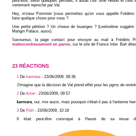
peut-être, selon quelques perfides, il aurait cité Siné Hebdo et celà lu
vertement reproché par Val.
Hey, m'sieur Pommier (vous permettez qu'on vous appelle Frédéric 
faire quelque chose pour vous ?
Une petite pétition ? Un choeur de louanges ? (Leeloolène suggère 
Mangin Palace, aussi).
Savoureux, la page contact pour envoyer au mail à Frédéric P
malencontreusement en panne
, sur le site de France Inter. Bah dite
23 RÉACTIONS
1
De
karmara
-
23/06/2009, 09:36
J'imagine que la décision de Val prend effet pour les pgms de rentré
2
De
Anne
-
23/06/2009, 09:57
karmara
, oui, moi aussi, mais pourquoi n'était-il pas à l'antenne hier
3
De
Floh
-
23/06/2009, 10:18
Il était peut-être convoqué à l'heure de sa revue d