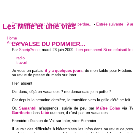
«
Entrée précédente :
Ma crème solaire perdue...
-
Entrée suivante :
9 an
Les Mille et une vies
»
Home
LA VALSE DU POMMIER...
Archives
Par
Sacrip'Anne
,
mardi 23 juin 2009
.
Lien permanent
Si on refaisait l
radio
travail
Je vous en parlais
il y a quelques jours
, de mon faible pour Frédéri
sa revue de presse du matin sur Inter.
Hier, absent.
Dis donc, déjà en vacances ? me demandais-je in petto ?
Car depuis la semaine dernière, la transition vers la grille d'été se fait.
Or,
Samantdi
m'apprends, suivie de peu par
Maître Eolas
via Twi
Garriberts
dans
Libé
que non, il n'est pas en vacances.
Première décision de Val sur Inter, virer Pommier.
IL aurait des difficultés à hiérarchises les infos dans sa revue de pre