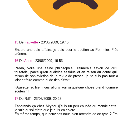
15
De
Fauvette
-
23/06/2009, 19:46
Encore une sale affaire, je suis pour le soutien au Pommier, Fré
prénom.
16
De
Anne
-
23/06/2009, 19:53
Pablo
, voilà une saine philosophie. J'aimerais savoir ce qu'i
toutefois, parce qu'en auditrice assidue et en raison du doute qui
raison de son éviction de la revue de presse, je ne suis pas tout à 
laisser faire comme si de rien n'était !
FAuvette
, et bien nous allons voir si quelque chose prend tournure 
soutenir !
17
De RdT -
23/06/2009, 20:28
J'apprends ça chez Akynou (j'suis un peu coupée du monde cette 
je suis aussi triste que je suis en colère.
En même temps, que pouvions-nous bien attendre de ce type ? Fr