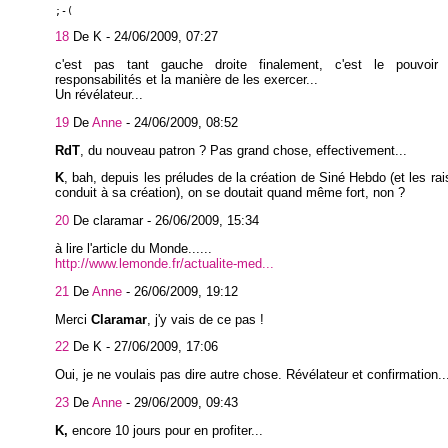
;-(
18
De K -
24/06/2009, 07:27
c'est pas tant gauche droite finalement, c'est le pouvoir
responsabilités et la manière de les exercer...
Un révélateur...
19
De
Anne
-
24/06/2009, 08:52
RdT
, du nouveau patron ? Pas grand chose, effectivement...
K
, bah, depuis les préludes de la création de Siné Hebdo (et les rai
conduit à sa création), on se doutait quand même fort, non ?
20
De claramar -
26/06/2009, 15:34
à lire l'article du Monde......
http://www.lemonde.fr/actualite-med...
21
De
Anne
-
26/06/2009, 19:12
Merci
Claramar
, j'y vais de ce pas !
22
De K -
27/06/2009, 17:06
Oui, je ne voulais pas dire autre chose. Révélateur et confirmation..
23
De
Anne
-
29/06/2009, 09:43
K,
encore 10 jours pour en profiter...