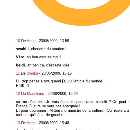
10
De
Anne
-
23/06/2009, 13:59
swahili
, chouette du soutien !
Véro
, ah ben excuse-moi !
heidi
, ah ben ça, c'est une idée !
11
De
drenka
-
23/06/2009, 15:16
Ui, trop pense a twa quand j'ai vu l'article du monde...
Pfffffffff
12
De
Madeleine
-
23/06/2009, 15:24
ça me déprime ! Je vais écouter quelle radio bientôt ? On peut 
France Culture ne sera pas épargnée !
Et pour couronner : Mitterrand ministre de la culture ! Qui restera à
tant est qu'il était de gauche !
13
De
Anne
-
23/06/2009, 15:48