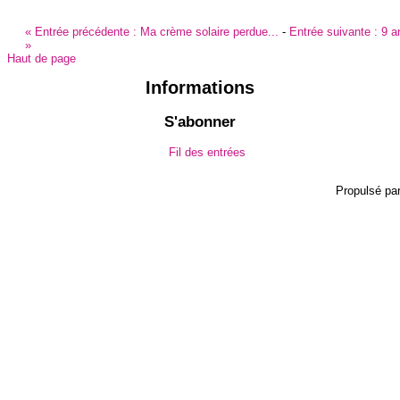
«
Entrée précédente :
Ma crème solaire perdue...
-
Entrée suivante :
9 an
»
Haut de page
Informations
S'abonner
Fil des entrées
Propulsé pa