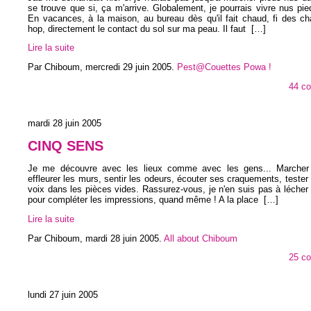
se trouve que si, ça m'arrive. Globalement, je pourrais vivre nus pied
En vacances, à la maison, au bureau dès qu'il fait chaud, fi des c
hop, directement le contact du sol sur ma peau. Il faut
[…]
Lire la suite
Par Chiboum,
mercredi 29 juin 2005
.
Pest@Couettes Powa !
44 c
mardi 28 juin 2005
CINQ SENS
Je me découvre avec les lieux comme avec les gens... Marcher
effleurer les murs, sentir les odeurs, écouter ses craquements, tester 
voix dans les pièces vides. Rassurez-vous, je n'en suis pas à lécher 
pour compléter les impressions, quand même ! A la place
[…]
Lire la suite
Par Chiboum,
mardi 28 juin 2005
.
All about Chiboum
25 c
lundi 27 juin 2005