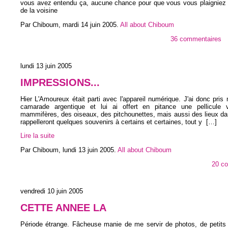
vous avez entendu ça, aucune chance pour que vous vous plaigniez
de la voisine
Par Chiboum,
mardi 14 juin 2005
.
All about Chiboum
36 commentaires
lundi 13 juin 2005
IMPRESSIONS...
Hier L'Amoureux était parti avec l'appareil numérique. J'ai donc pris
camarade argentique et lui ai offert en pitance une pellicule 
mammifères, des oiseaux, des pitchounettes, mais aussi des lieux da
rappelleront quelques souvenirs à certains et certaines, tout y
[…]
Lire la suite
Par Chiboum,
lundi 13 juin 2005
.
All about Chiboum
20 c
vendredi 10 juin 2005
CETTE ANNEE LA
Période étrange. Fâcheuse manie de me servir de photos, de petits