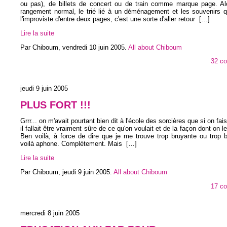
ou pas), de billets de concert ou de train comme marque page. Alo
rangement normal, le trié lié à un déménagement et les souvenirs q
l'improviste d'entre deux pages, c'est une sorte d'aller retour
[…]
Lire la suite
Par Chiboum,
vendredi 10 juin 2005
.
All about Chiboum
32 c
jeudi 9 juin 2005
PLUS FORT !!!
Grrr... on m'avait pourtant bien dit à l'école des sorcières que si on fai
il fallait être vraiment sûre de ce qu'on voulait et de la façon dont on 
Ben voilà, à force de dire que je me trouve trop bruyante ou trop 
voilà aphone. Complètement. Mais
[…]
Lire la suite
Par Chiboum,
jeudi 9 juin 2005
.
All about Chiboum
17 c
mercredi 8 juin 2005