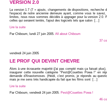
VERSION 2.0
La version 1.7 (7 = ajouts, changements de dispositions, recherche d
l'espace) de notre ancienne demeure ayant, comme vous le savez,
limites, nous nous sommes décidés à upgrager pour la version 2.0. 
celles qui seraient tentés, l'ajout des logiciels tels que salon
[…]
Lire la suite
Par Chiboum,
lundi 27 juin 2005
.
All about Chiboum
37 c
vendredi 24 juin 2005
LE PROF QUI DEVINT CHEVRE
Alors à une écrasante majorité (j'ai pas compté mais ça faisait plus),
inaugurer cette nouvelle catégorie "Pest@Couettes Powa !" en rép
demande d'Anastomoses. (Heidi, c'est promis, je réponds au questio
mais je me sens très handicapée du fait que les films sont
[…]
Lire la suite
Par Chiboum,
vendredi 24 juin 2005
.
Pest@Couettes Powa !
46 c