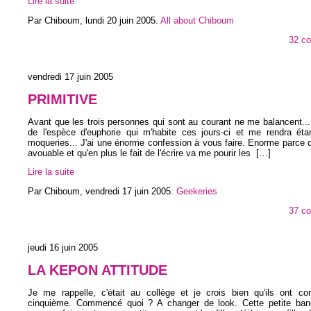
Lire la suite
Par Chiboum,
lundi 20 juin 2005
.
All about Chiboum
32 c
vendredi 17 juin 2005
PRIMITIVE
Avant que les trois personnes qui sont au courant ne me balancent... 
de l'espèce d'euphorie qui m'habite ces jours-ci et me rendra ét
moqueries... J'ai une énorme confession à vous faire. Enorme parce 
avouable et qu'en plus le fait de l'écrire va me pourir les
[…]
Lire la suite
Par Chiboum,
vendredi 17 juin 2005
.
Geekeries
37 c
jeudi 16 juin 2005
LA KEPON ATTITUDE
Je me rappelle, c'était au collège et je crois bien qu'ils ont 
cinquième. Commencé quoi ? A changer de look. Cette petite ban