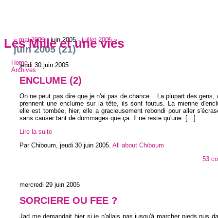
« mai 2005
-
juin 2005
-
juillet 2005 »
Les Mille et une vies
juin 2005
(21)
Home
jeudi 30 juin 2005
Archives
ENCLUME (2)
On ne peut pas dire que je n'ai pas de chance... La plupart des gens, 
prennent une enclume sur la tête, ils sont foutus. La mienne d'enc
elle est tombée, hier, elle a gracieusement rebondi pour aller s'écrase
sans causer tant de dommages que ça. Il ne reste qu'une
[…]
Lire la suite
Par Chiboum,
jeudi 30 juin 2005
.
All about Chiboum
53 c
mercredi 29 juin 2005
SORCIERE OU FEE ?
Jad me demandait hier si je n'allais pas jusqu'à marcher pieds nus dan