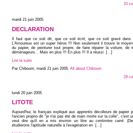
33 c
mardi 21 juin 2005
DECLARATION
Il faut que ce soit dit, que ce soit écrit, que ce soit gravé dans
L'Amoureux est un super héros !!! Non seulement il trouve le moyen
du papier, de peinturer tout propre, de faire réparer la voiture, de
déménageurs... Mais en plus !!! En plus !!! Il a réussi
[…]
Lire la suite
Par Chiboum,
mardi 21 juin 2005
.
All about Chiboum
29 c
lundi 20 juin 2005
LITOTE
Aujourd'hui, le français expliqué aux apprentis décolleurs de papier 
l'ancien proprio dit "je n'ai pas été de main morte sur la colle", c'est u
veut dire qu'il en a mis environ un litre au centimère carré. (D
étudierons l'aptitude naturelle à l'exagération en
[…]