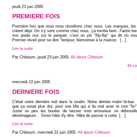
jeudi 23 juin 2005
PREMIERE FOIS
Première fois que nous nous réveillons chez nous. Les marques, les
créent déjà. On s'y sent comme chez nous, ça tombe bien. J'aime bien
nos pieds nus sur le parquet, c'est un joli "flip-flip" qui dit où 
Premier réveil pour se dire "bonjour, bienvenue à la maison,
[…]
Lire la suite
Par Chiboum,
jeudi 23 juin 2005
.
All about Chiboum
44 c
mercredi 22 juin 2005
DERNIERE FOIS
C'était notre dernière nuit dans le studio. Notre dernier matin là-bas. 
que ça serait plus dur, pour une fille qui a du mal avec le mot "fin
Juste un peu les boules de laisser mon amoureux se débrouill
déménageurs... Sinon hâte d'y être. Hâte de passer à cette
[…]
Lire la suite
Par Chiboum,
mercredi 22 juin 2005
.
All about Chiboum