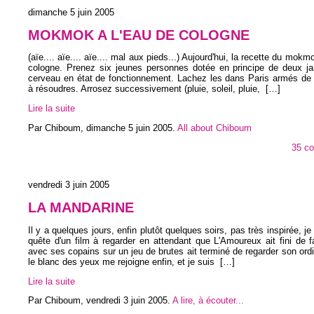
dimanche 5 juin 2005
MOKMOK A L'EAU DE COLOGNE
(aïe.... aïe.... aïe.... mal aux pieds...) Aujourd'hui, la recette du mokm
cologne. Prenez six jeunes personnes dotée en principe de deux j
cerveau en état de fonctionnement. Lachez les dans Paris armés de
à résoudres. Arrosez successivement (pluie, soleil, pluie,
[…]
Lire la suite
Par Chiboum,
dimanche 5 juin 2005
.
All about Chiboum
35 c
vendredi 3 juin 2005
LA MANDARINE
Il y a quelques jours, enfin plutôt quelques soirs, pas très inspirée, j
quête d'un film à regarder en attendant que L'Amoureux ait fini de f
avec ses copains sur un jeu de brutes ait terminé de regarder son ord
le blanc des yeux me rejoigne enfin, et je suis
[…]
Lire la suite
Par Chiboum,
vendredi 3 juin 2005
.
A lire, à écouter...