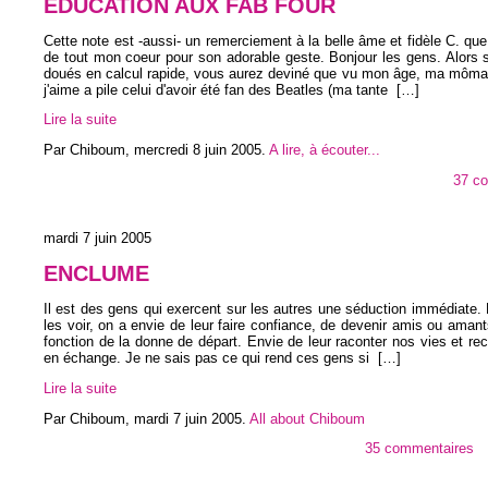
EDUCATION AUX FAB FOUR
Cette note est -aussi- un remerciement à la belle âme et fidèle C. que
de tout mon coeur pour son adorable geste. Bonjour les gens. Alors 
doués en calcul rapide, vous aurez deviné que vu mon âge, ma môma
j'aime a pile celui d'avoir été fan des Beatles (ma tante
[…]
Lire la suite
Par Chiboum,
mercredi 8 juin 2005
.
A lire, à écouter...
37 c
mardi 7 juin 2005
ENCLUME
Il est des gens qui exercent sur les autres une séduction immédiate.
les voir, on a envie de leur faire confiance, de devenir amis ou aman
fonction de la donne de départ. Envie de leur raconter nos vies et rece
en échange. Je ne sais pas ce qui rend ces gens si
[…]
Lire la suite
Par Chiboum,
mardi 7 juin 2005
.
All about Chiboum
35 commentaires