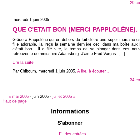
29 c
mercredi 1 juin 2005
QUE C'ETAIT BON (MERCI PAPPLOLÈNE).
Grâce à Pappolène qui en dehors du fait d'être une super marraine e
fille adorable, j'ai reçu la semaine dernière ceci dans ma boîte aux 
c'était bon ! Il a filé vite, le temps de se plonger dans ces nouv
retrouver le commissaire Adamsberg. J'aime Fred Vargas
[…]
Lire la suite
Par Chiboum,
mercredi 1 juin 2005
.
A lire, à écouter...
34 c
« mai 2005
-
juin 2005
-
juillet 2005 »
Haut de page
Informations
S'abonner
Fil des entrées