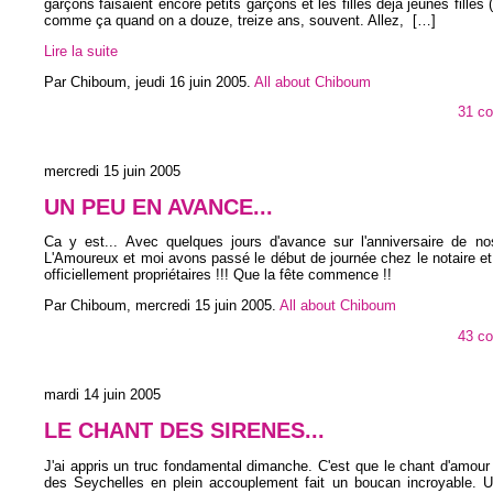
garçons faisaient encore petits garçons et les filles déjà jeunes filles (
comme ça quand on a douze, treize ans, souvent. Allez,
[…]
Lire la suite
Par Chiboum,
jeudi 16 juin 2005
.
All about Chiboum
31 c
mercredi 15 juin 2005
UN PEU EN AVANCE...
Ca y est... Avec quelques jours d'avance sur l'anniversaire de no
L'Amoureux et moi avons passé le début de journée chez le notaire et..
officiellement propriétaires !!! Que la fête commence !!
Par Chiboum,
mercredi 15 juin 2005
.
All about Chiboum
43 c
mardi 14 juin 2005
LE CHANT DES SIRENES...
J'ai appris un truc fondamental dimanche. C'est que le chant d'amour 
des Seychelles en plein accouplement fait un boucan incroyable. U