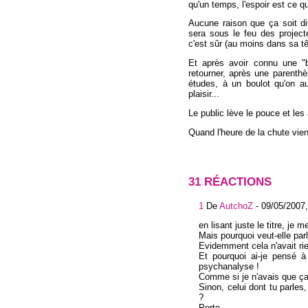
qu'un temps, l'espoir est ce qu
Aucune raison que ça soit di
sera sous le feu des projecte
c'est sûr (au moins dans sa tê
Et après avoir connu une "bé
retourner, après une parenth
études, à un boulot qu'on au
plaisir...
Le public lève le pouce et les 
Quand l'heure de la chute viend
31 RÉACTIONS
1
De
AutchoZ
-
09/05/2007,
en lisant juste le titre, je
Mais pourquoi veut-elle par
Evidemment cela n'avait rie
Et pourquoi ai-je pensé 
psychanalyse !
Comme si je n'avais que ça 
Sinon, celui dont tu parles,
?
Porte