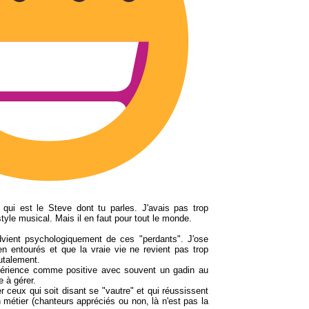
 qui est le Steve dont tu parles. J'avais pas trop
tyle musical. Mais il en faut pour tout le monde.
dvient psychologiquement de ces "perdants". J'ose
ien entourés et que la vraie vie ne revient pas trop
utalement.
périence comme positive avec souvent un gadin au
e à gérer.
er ceux qui soit disant se "vautre" et qui réussissent
 métier (chanteurs appréciés ou non, là n'est pas la