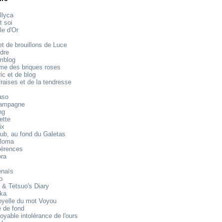
llyca
t soi
le d'Or
t de brouillons de Luce
dre
mblog
e des briques roses
ic et de blog
raises et de la tendresse
aso
ampagne
ng
ette
ix
ub, au fond du Galetas
loma
férences
ora
énaïs
o
 & Tetsuo's Diary
ika
oyelle du mot Voyou
 de fond
royable intolérance de l'ours