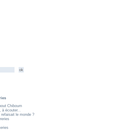
ries
about Chiboum
e, à écouter...
 refaisait le monde ?
reries
eries