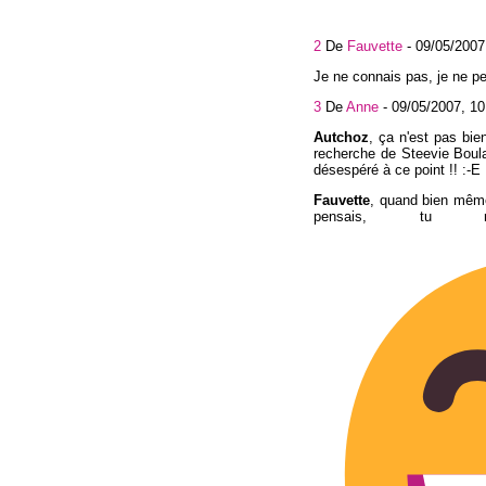
2
De
Fauvette
-
09/05/2007
Je ne connais pas, je ne p
3
De
Anne
-
09/05/2007, 10
Autchoz
, ça n'est pas bie
recherche de Steevie Boul
désespéré à ce point !! :-E
Fauvette
, quand bien même
pensais, tu 