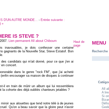
IS D'UN AUTRE MONDE...
-
Entrée suivante :
)
»
ERE IS STEVE ?
 2007
.
Lien permanent
All about Chiboum
Haut de
MENU
page
 inavouables, je dois confesser une certaine
ns gagnants de la Nouvelle Star, Steve Estatof. Bon
Recherche
le.
 des candidats qui m'ait donné, pour ce que j'en ai
r en concert.
 honorable dans le genre "rock FM", que j'ai acheté
e (enfin encourager sa maison de disques à continuer
Catégo
st-il en train de mûrir un album qui lui ressemblera
All 
int la cohorte des déjà oubliés chanteurs jetables ?
A lir
Si on
Bizar
 miroir aux alouettes que tend notre télé à de jeunes
Défis
cruel. Qu'on a beau savoir que la gloire peut n'avoir
Geek