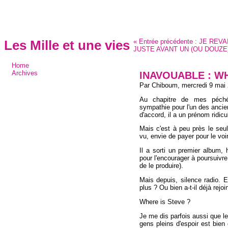
«
Entrée précédente :
JE REVA
Les Mille et une vies
JUSTE AVANT UN (OU DOUZE
Home
INAVOUABLE : WH
Archives
Par Chiboum,
mercredi 9 mai
Au chapitre de mes péchés
sympathie pour l'un des ancie
d'accord, il a un prénom ridicu
Mais c'est à peu près le seul
vu, envie de payer pour le voi
Il a sorti un premier album,
pour l'encourager à poursuivr
de le produire).
Mais depuis, silence radio. E
plus ? Ou bien a-t-il déjà rejo
Where is Steve ?
Je me dis parfois aussi que le
gens pleins d'espoir est bien 