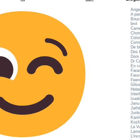
Ange
A par
Bouc
brol
Carne
Chon
Colo
Comm
De br
Des f
Dom
Dr C
En c
Fara
Fauv
Feen
Gilso
Hebe
Inter
Isad
Janu
Jath
Junk
Kaori
Kozl
La V
Lame
L'inc