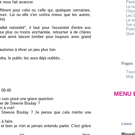
i nous fait avancer.
Pest
La n
fférent pour celui ou celle qui, quelques semaines,
Chrys
urs. Lui ou elle s'en sortira mieux que les autres,
Les b
te).
La v
Sur u
bé notoriété", il faut pour l'essentiel d'entre eux
Portr
èse plus ou moins enchantée, retourner à de chères
Quoi 
rait aimé laisser tomber pour toujours avec grand
autorise à rêver un peu plus loin.
ra, le public les aura déjà oubliés...
Pages
Trucs
blog
 08:49
MENU 
 me suis posé une grave question:
ler de Steevie Boulay ?
n à voir!
à Steevie Boulay ? Je pense que cela mérite une
à faire.
Liens
 et bien je n'en ai jamais entendu parler. C'est grâve
Blogal
 toi bien.