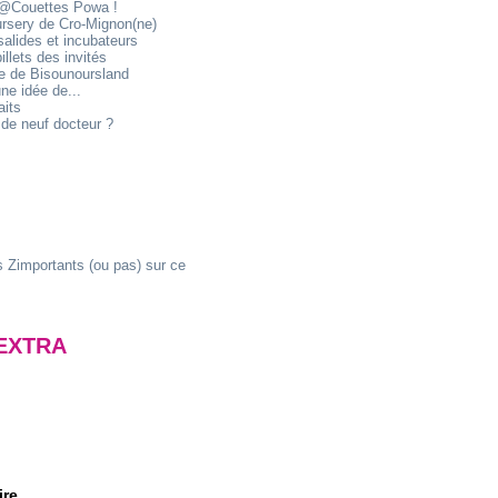
@Couettes Powa !
ursery de Cro-Mignon(ne)
alides et incubateurs
illets des invités
ie de Bisounoursland
ne idée de...
aits
de neuf docteur ?
 Zimportants (ou pas) sur ce
EXTRA
ire