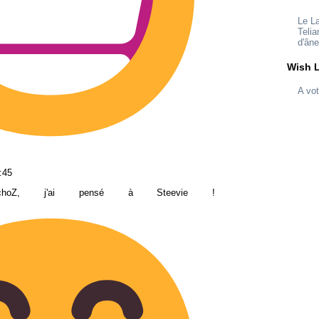
Le L
Telia
d'ân
Wish L
A vot
:45
choZ, j'ai pensé à Steevie !