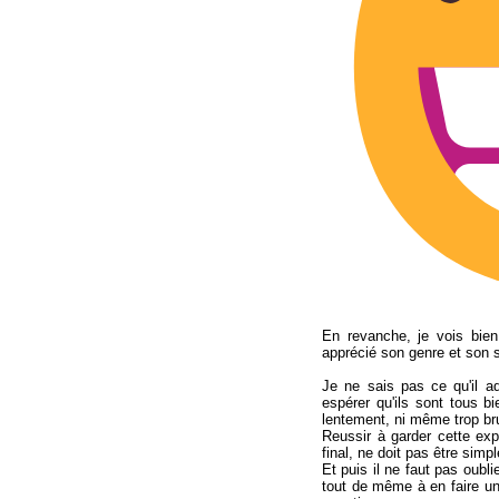
En revanche, je vois bien
apprécié son genre et son s
Je ne sais pas ce qu'il a
espérer qu'ils sont tous b
lentement, ni même trop br
Reussir à garder cette ex
final, ne doit pas être simpl
Et puis il ne faut pas oubli
tout de même à en faire un