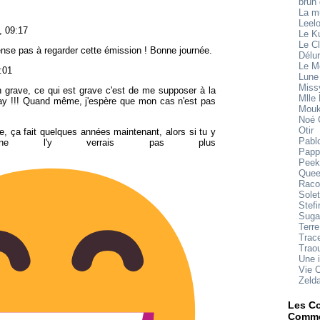
brun
La 
Leel
, 09:17
Le K
Le Cl
ense pas à regarder cette émission ! Bonne journée.
Délu
Le M
:01
Lune
Miss
n grave, ce qui est grave c'est de me supposer à la
Mlle
ay !!! Quand même, j'espère que mon cas n'est pas
Mouk
Noé 
Otir
, ça fait quelques années maintenant, alors si tu y
Pabl
ne l'y verrais pas plus
Papp
Peek
Quee
Raco
Sole
Stefi
Suga
Terre
Trace
Trao
Une 
Vie 
Zeld
Les Co
Comme