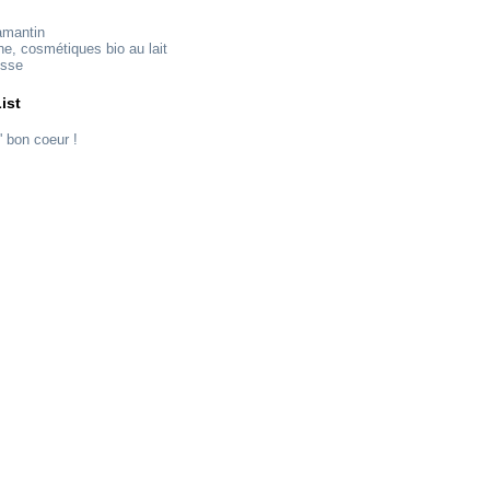
amantin
ne, cosmétiques bio au lait
esse
ist
' bon coeur !