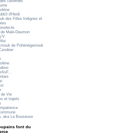
 des cavernes
mume
oolène
ubb3 d'Heidi
ub des Filles Indignes et
rées
onolecte
 de Male-Daumon
y'V
 Moi
mouk de Pohénégamouk
Cendrier
o
olène
aboo
rAsF...
ntars
te
rst
r
 de Vie
s et trajets
u
impatience
Commune
a, aka La Bouseuse
upains font du
rce