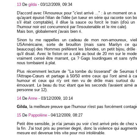
13
De
gilda
-
03/12/2009, 09:34
D'accord avec l'Amoureux pour "c'est arrivé ..." : à un moment on a 
qu'ayant épuisé l'élan de l'idée (un tueur en série qui raconte son 
s'il était comptable), il dilue la sauce ou forcit le train (d'où 
l'humour noir est concurrencé par l'insoutenable et le rire cale).
Mais bon, globalement j'avais bien ri.
Sinon tu me rappelles un cadeau de mon non-amoureux, viei
USAméricaine, sorte de brouillon (mais sans Marilyn ce qu
beaucoup) des Hommes préfèrent les blondes, un petit bijou, drôl
qu'il disait. Avec le fiston on a calé au bout de 20 mn sur le mode
vraiment censé être marrant, ça ? Gags lourdingues et sans ryth
nous tombaient à plat.
Plus récemment lecture de "La tombe du tisserand" de Seumas O
l'Attrape-Cœurs et partage à 50/50 entre ceux qui l'ont aimé à 
humour et ceux qui n'y ont rien vu de drôle mais surtout du 
émouvant. Le beau du truc étant que les seconds l'avaient aimé a
personne sur 12).
14
De
Anne
-
03/12/2009, 10:14
Gilda
, la meilleure preuve que l'humour n'est pas forcément contagi
15
De
Pappolène
-
04/12/2009, 08:27
Petit être sensible, je n'ai jamais pu voir c'est arrivé près de chez
la fin. J'ai tout pris au premier degré, donc la violence qui augment
mesure est devenue très vite pour moi intolérable.