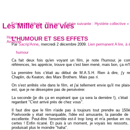
«
Entrée précédente :
Mon ours
-
Entrée suivante :
Hystérie collective
»
Les Mille et une vies
L'HUMOUR ET SES EFFETS
Home
Archives
Par
Sacrip'Anne
,
mercredi 2 décembre 2009
.
Lien permanent
A lire, à 
humour
Ca fait deux fois qu'en voyant un film, je note l'humour, je co
références, les apprécie, trouve que c'est bien mené, mais bon, ça m'fa
La première fois c'était au début de M.A.S.H. Rien à dire, j'y re
Chaplin, du Keaton, des Marx Brothers. Mais pas ri.
On s'est arrêtés vite dans le film, et j'ai tellement envie qu'il me plaise
est, que je ne désespère pas de persévérer.
La seconde (je dis ça en espérant que ça sera la dernière !), c'était h
regardant "C'est arrivé près de chez vous".
Il faut dire que le film n'aide pas à toujours tout prendre au 150
Poelvoorde y était remarquable, l'idée est amusante, la parodie de
excellente. Peut-être l'ensemble est-il trop long et m'a perdue en rout
certes ! Enfin ricané. Et puis à un moment, je voyais les ressorts
produisait plus le moindre "haha".