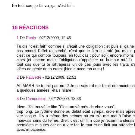
En tout cas, je l'ai vu, ça, c'est fait.
16 RÉACTIONS
1
De
Pablo
-
02/12/2009, 12:46
Tu dis "c'est fait" comme si c'était une obligation : et puis si ça ne
pas produit l'effet recherché, c'est que le film est raté (au moins p
c'est ce qui compte toujours, en tout cas : pour soi), encore moins d
alors (et encore moins l'obligation d'apprécier un humour raté !).
tout cas que tu te rattraperas un de ces jours avec les traits d'e
idées de génie de ta cromi (bien ri avec ton ours) !
2
De
Fauvette
-
02/12/2009, 12:51
Ah MASH ne te fait pas rire ? Je ne sais s'il me ferait rire maintena
a quelques années j'étais hilare !
3
De
L'amoureux
-
02/12/2009, 13:36
Idem. J'ai trouvé le film "C'est arrivé près de chez vous".
trop long. Le rythme donné au début était sympa, drôle mais aprè
vite longué. Il y a même des scènes où ça m'a mis mal à l'aise 
mauvais sens du terme. Bref, c'est un film que je recommanderais
premières minutes car on a vite fait le tour et on finit par attendre
avec impatience.