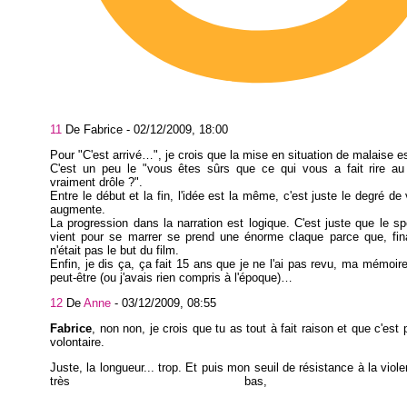
11
De Fabrice -
02/12/2009, 18:00
Pour "C'est arrivé…", je crois que la mise en situation de malaise 
C'est un peu le "vous êtes sûrs que ce qui vous a fait rire au 
vraiment drôle ?".
Entre le début et la fin, l'idée est la même, c'est juste le degré de
augmente.
La progression dans la narration est logique. C'est juste que le sp
vient pour se marrer se prend une énorme claque parce que, fin
n'était pas le but du film.
Enfin, je dis ça, ça fait 15 ans que je ne l'ai pas revu, ma mémoi
peut-être (ou j'avais rien compris à l'époque)…
12
De
Anne
-
03/12/2009, 08:55
Fabrice
, non non, je crois que tu as tout à fait raison et que c'est
volontaire.
Juste, la longueur... trop. Et puis mon seuil de résistance à la viol
très bas, au