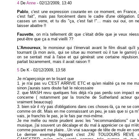
4
De
Anne
-
02/12/2009, 13:40
Pablo
, c'est une expression courante en ce moment, en France, 
c'est fait", mais pas forcément dans le cadre d'une obligation.
casses un verre, et tu dis "ça, c'est fait !"... mais oui oui, on 
laisser abattre !!
Fauvette
, on m'a tellement dit que c'était drôle que je veux rées
peut-être que ça a mal vieilli ??
L'Amoureux
, le monsieur qui t'énervait avant le film disait qu'il 
tournant (à mon avis, qui se situe au moment où il tue le gamin) 
on se sentait mal à l'aise et qui générait une certaine répulsion.
parlait bizarrement, mais il avait raison !!
5
De K -
02/12/2009, 13:58
Je m'aperçoisje en te lisant que
1. je n'ai pas vu C'EST ARRIVE ETC et qu'en réalité ça ne me ma
sinon j'aurais sans doute fait le nécessaire
2. que MASH revu quelques fois déjà n'a pas perdu son impact e
concerne ( notamment par la tronche de Sutherland acteur que
vraiment beaucoup)
3. bien sûr il n'y pas d'obligations dans ces choses-là, ça ne se 
comme on dit. Mais en me connaissant un peu, je sais que si ça m'i
vais, je franchis le pas, je le fais par moi-même.
Je me méfie ou reste prudent avec les "recommandations" car lec
musique, j'ai souvent un décalage et du mal à apprécier ce qui m'éta
comme pouvant me plaire...Un vrai sauvage de tête de mule en s
Le dernier exemple frappant c'est J'AI TOUJOURS REVE