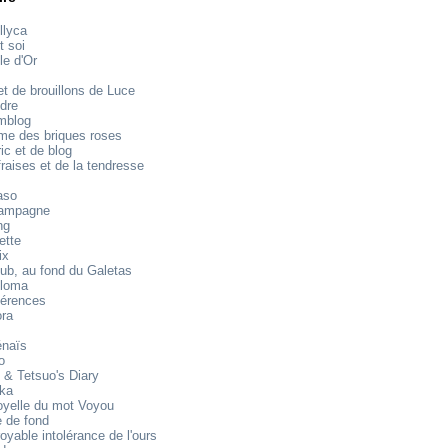
llyca
t soi
le d'Or
t de brouillons de Luce
dre
mblog
e des briques roses
ic et de blog
raises et de la tendresse
aso
ampagne
ng
ette
ix
ub, au fond du Galetas
loma
férences
ora
énaïs
o
 & Tetsuo's Diary
ika
oyelle du mot Voyou
 de fond
royable intolérance de l'ours