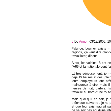
5
De
Anne
-
03/12/2009, 10
Fabrice
, bouiner existe m
régions, ça veut dire glande
travailloter, disons.
Alors, les voisins, à cet en
l'A86 et la nationale dont j'
Et très sérieusement, je me
déjà 19 heures et des, plein
leurs employeurs ont préf
malheureux à dire, mais il
heures de nuit, parfois, i
travaille au bord d'une rout
Mais quoi qu'il en soit, j
théorique suivante : je ne
et que leur avis n'aurait 
ne se soit pas agi d'une int