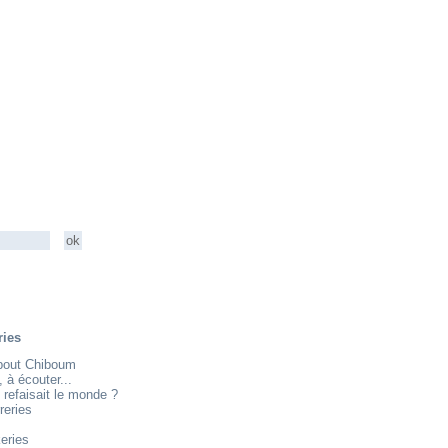
ries
about Chiboum
e, à écouter...
 refaisait le monde ?
reries
eries