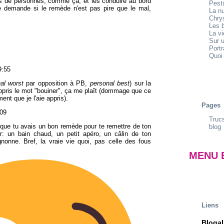
rs de personnes, comme ça, et les conduire au bord
Pest
 me demande si le remède n'est pas pire que le mal,
La n
Chrys
Les b
La v
Sur u
Portr
Quoi 
9:55
al worst
par opposition à PB,
personal best
) sur la
 appris le mot "bouiner", ça me plaît (dommage que ce
nt que je l'aie appris).
Pages
:09
Trucs
t que tu avais un bon remède pour te remettre de ton
blog
ir: un bain chaud, un petit apéro, un câlin de ton
nonne. Bref, la vraie vie quoi, pas celle des fous
MENU 
Liens
Blogal