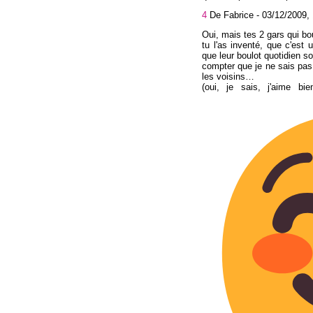
4
De Fabrice -
03/12/2009,
Oui, mais tes 2 gars qui bo
tu l'as inventé, que c'est 
que leur boulot quotidien s
compter que je ne sais pas 
les voisins…
(oui, je sais, j'aime bi