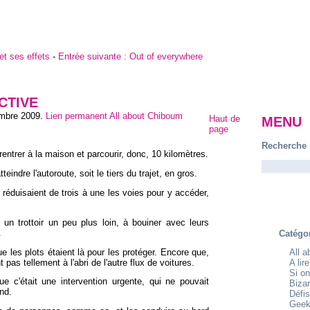
et ses effets
-
Entrée suivante :
Out of everywhere
CTIVE
embre 2009
.
Lien permanent
All about Chiboum
Haut de
MENU
page
Recherche
rentrer à la maison et parcourir, donc, 10 kilomètres.
teindre l'autoroute, soit le tiers du trajet, en gros.
 réduisaient de trois à une les voies pour y accéder,
n trottoir un peu plus loin, à bouiner avec leurs
.
Catégo
ue les plots étaient là pour les protéger. Encore que,
All 
nt pas tellement à l'abri de l'autre flux de voitures.
A lir
Si on
ue c'était une intervention urgente, qui ne pouvait
Bizar
end.
Défis
Geek