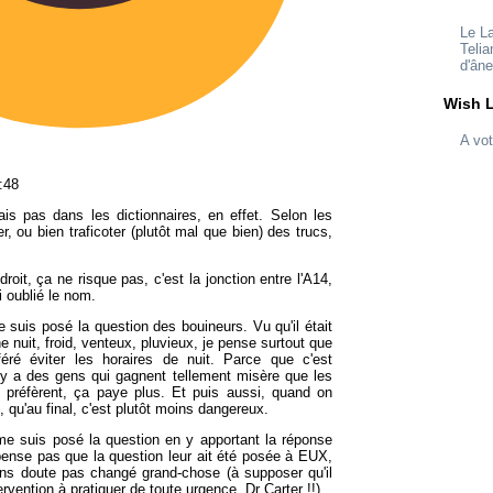
Le L
Telia
d'ân
Wish L
A vot
:48
ais pas dans les dictionnaires, en effet. Selon les
r, ou bien traficoter (plutôt mal que bien) des trucs,
droit, ça ne risque pas, c'est la jonction entre l'A14,
ai oublié le nom.
 suis posé la question des bouineurs. Vu qu'il était
e nuit, froid, venteux, pluvieux, je pense surtout que
éré éviter les horaires de nuit. Parce que c'est
 y a des gens qui gagnent tellement misère que les
ls préfèrent, ça paye plus. Et puis aussi, quand on
e, qu'au final, c'est plutôt moins dangereux.
e me suis posé la question en y apportant la réponse
 pense pas que la question leur ait été posée à EUX,
sans doute pas changé grand-chose (à supposer qu'il
ervention à pratiquer de toute urgence, Dr Carter !!)