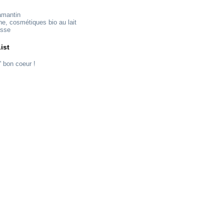
amantin
ne, cosmétiques bio au lait
esse
ist
' bon coeur !