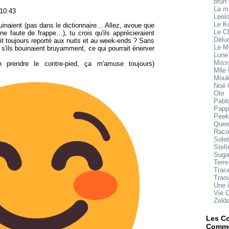
brun
La 
 10:43
Leel
Le K
uinaient (pas dans le dictionnaire… Allez, avoue que
Le Cl
une faute de frappe…), tu crois qu'ils apprécieraient
Délu
oit toujours reporté aux nuits et au week-ends ? Sans
Le M
s'ils bouinaient bruyamment, ce qui pourrait énerver
Lune
Miss
en prendre le contre-pied, ça m'amuse toujours)
Mlle
Mouk
Noé 
Otir
Pabl
Papp
Peek
Quee
Raco
Sole
Stefi
Suga
Terre
Trace
Trao
Une 
Vie 
Zeld
Les Co
Comme