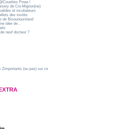
@Couettes Powa !
ursery de Cro-Mignon(ne)
alides et incubateurs
illets des invités
ie de Bisounoursland
ne idée de...
aits
de neuf docteur ?
 Zimportants (ou pas) sur ce
EXTRA
ire