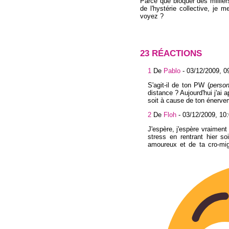
Parce que bloquer des millie
de l'hystérie collective, je
voyez ?
23 RÉACTIONS
1
De
Pablo
-
03/12/2009, 0
S'agit-il de ton PW (
person
distance ? Aujourd'hui j'ai
soit à cause de ton énerveme
2
De
Floh
-
03/12/2009, 10
J'espère, j'espère vraimen
stress en rentrant hier so
amoureux et de ta cro-mig