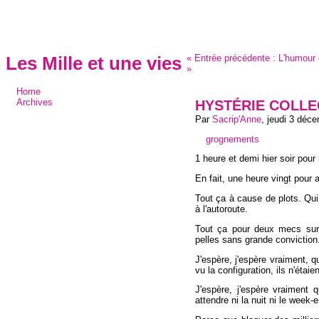
«
Entrée précédente :
L'humour 
Les Mille et une vies
»
Home
HYSTÉRIE COLLE
Archives
Par
Sacrip'Anne
,
jeudi 3 déc
grognements
1 heure et demi hier soir pour 
En fait, une heure vingt pour at
Tout ça à cause de plots. Qui
à l'autoroute.
Tout ça pour deux mecs sur u
pelles sans grande conviction
J'espère, j'espère vraiment, q
vu la configuration, ils n'étaie
J'espère, j'espère vraiment q
attendre ni la nuit ni le week-