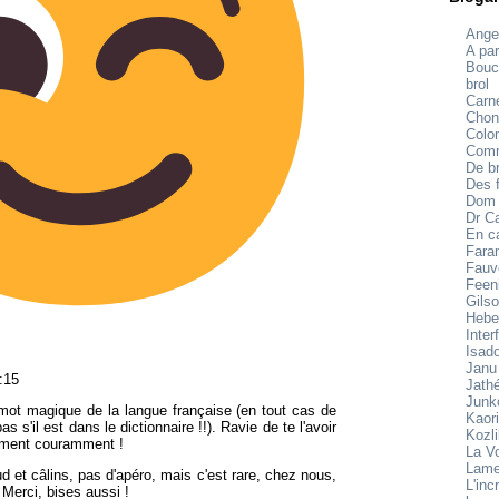
Ange
A par
Bouc
brol
Carne
Chon
Colo
Comm
De br
Des f
Dom
Dr C
En c
Fara
Fauv
Feen
Gilso
Hebe
Inter
Isad
Janu
:15
Jath
Junk
 mot magique de la langue française (en tout cas de
Kaori
as s'il est dans le dictionnaire !!). Ravie de te l'avoir
Kozl
ivement couramment !
La V
Lame
aud et câlins, pas d'apéro, mais c'est rare, chez nous,
L'inc
 Merci, bises aussi !