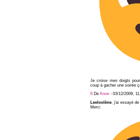
Je croise mes doigts pou
coup à gacher une soirée ç
8
De
Anne
-
03/12/2009, 11
Leeloolène
, j'ai essayé de
Merci