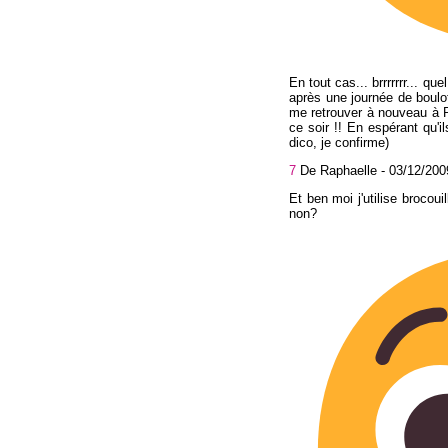
En tout cas... brrrrrrr... qu
après une journée de boulo
me retrouver à nouveau à P
ce soir !! En espérant qu'il
dico, je confirme)
7
De Raphaelle -
03/12/200
Et ben moi j'utilise brocou
non?