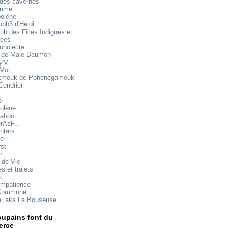
 des cavernes
mume
oolène
ubb3 d'Heidi
ub des Filles Indignes et
rées
onolecte
 de Male-Daumon
y'V
 Moi
mouk de Pohénégamouk
Cendrier
o
olène
aboo
rAsF...
ntars
te
rst
r
 de Vie
s et trajets
u
impatience
Commune
a, aka La Bouseuse
upains font du
rce