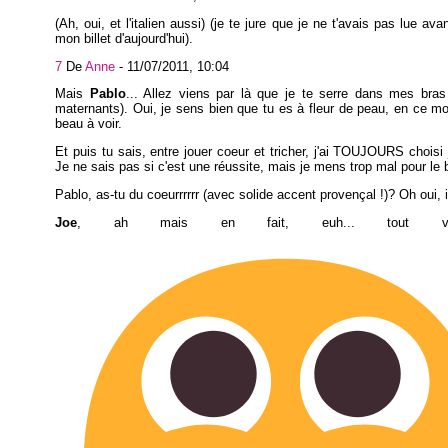
(Ah, oui, et l'italien aussi) (je te jure que je ne t'avais pas lue ava
mon billet d'aujourd'hui).
7
De
Anne
-
11/07/2011, 10:04
Mais
Pablo
... Allez viens par là que je te serre dans mes bras
maternants). Oui, je sens bien que tu es à fleur de peau, en ce m
beau à voir.
Et puis tu sais, entre jouer coeur et tricher, j'ai TOUJOURS choisi 
Je ne sais pas si c'est une réussite, mais je mens trop mal pour le b
Pablo, as-tu du coeurrrrrr (avec solide accent provençal !)? Oh oui, il
Joe
, ah mais en fait, euh... tout v