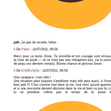
jath
, j'ai pas de recette, hélas...
4
De
Pablo
-
11/07/2011, 09:56
Merci pour ce texte, Anne. Ta sincérité et ton courage sont émouva
la chair de poule — et ce n'est pas une métaphore (oui, j'ai la sensib
de peau ces derniers temps). Bonne chance et grosses bises.
5
De
EnDlEsSjOe
-
11/07/2011, 09:59
Une carapace, c'est utile !
Une situation peut toujours s'améliorer mais elle peut aussi, à l'inv
bien pire !!! C'est comme tout dans la vie, tout n'est qu'une questio
et si une rencontre devient décisive dans ta vie et bien ce jour là, 
tu ne prendras même pas le temps de te poser la