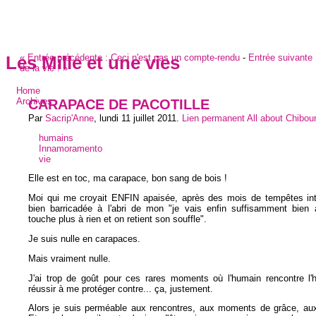
«
Entrée précédente :
Ceci n'est pas un compte-rendu
-
Entrée suivante
Les Mille et une vies
de la vie !
»
Home
CARAPACE DE PACOTILLE
Archives
Par
Sacrip'Anne
,
lundi 11 juillet 2011
.
Lien permanent
All about Chibo
humains
Innamoramento
vie
Elle est en toc, ma carapace, bon sang de bois !
Moi qui me croyait ENFIN apaisée, après des mois de tempêtes inté
bien barricadée à l'abri de mon "je vais enfin suffisamment bien 
touche plus à rien et on retient son souffle".
Je suis nulle en carapaces.
Mais vraiment nulle.
J'ai trop de goût pour ces rares moments où l'humain rencontre l'
réussir à me protéger contre... ça, justement.
Alors je suis perméable aux rencontres, aux moments de grâce, au