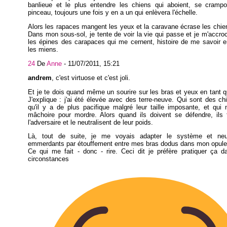
banlieue et le plus entendre les chiens qui aboient, se cramp
pinceau, toujours une fois y en a un qui enlèvera l'échelle.
Alors les rapaces mangent les yeux et la caravane écrase les chie
Dans mon sous-sol, je tente de voir la vie qui passe et je m'accro
les épines des carapaces qui me cernent, histoire de me savoir 
les miens.
24
De
Anne
-
11/07/2011, 15:21
andrem
, c'est virtuose et c'est joli.
Et je te dois quand même un sourire sur les bras et yeux en tant q
J'explique : j'ai été élevée avec des terre-neuve. Qui sont des ch
qu'il y a de plus pacifique malgré leur taille imposante, et qui 
mâchoire pour mordre. Alors quand ils doivent se défendre, ils 
l'adversaire et le neutralisent de leur poids.
Là, tout de suite, je me voyais adapter le système et neut
emmerdants par étouffement entre mes bras dodus dans mon opulen
Ce qui me fait - donc - rire. Ceci dit je préfère pratiquer ça d
circonstances