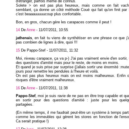
d'étranger, parfois même de connus.
Solete > on est pas plus heureux, mais comme on fait vach
semblant, ça donne un côté méthode Coué qui fait qu'on finit par l
c'est beaaauuuuucoup plus confortable.
Bon, en gros, chacun gère les carapaces comme il peut !
14
De
Anne
-
11/07/2011, 10:55
jathenais
, en fait tu viens de synthétiser en une phrase ce que j'
pas combien de lignes à dire, quoi !!!
15
De Pappo-Stef -
11/07/2011, 11:32
Moi, niveau carapace, ça va p-) J'ai pas vraiment envie d'en sortir,
des questions d'amitié mais pour le reste, de moins en moins.
Et quand je suis prise par surprise (j'allais sortir une énormité :mut
jours pour remettre les pendules à l'heure et voilà.
On est pas plus heureux mais on est moins malheureux. Enfin on
risques d'être vraiment malheureux.
16
De
Anne
-
11/07/2011, 11:38
Pappo-Stef
, moi je suis ravie de ne pas en être trop capable et qu
en sortir pour des questions d'amitié : juste pour les quel
partagées.
(En même temps, il me faudrait peut-être un système à temps parti
comme les immeubles qui gèrent les stores en fonction de l'enso
Ca serait pratique !)