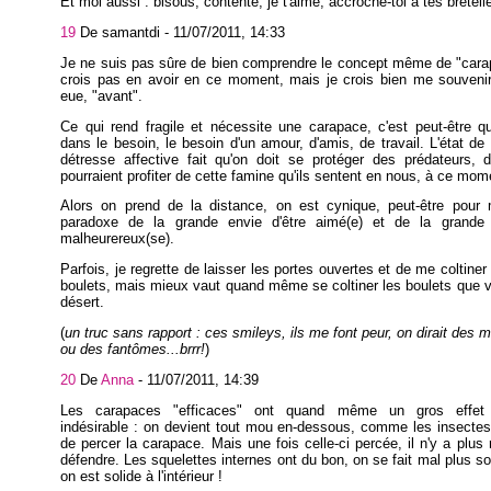
Et moi aussi : bisous, contente, je t'aime, accroche-toi à tes bretelle
19
De samantdi -
11/07/2011, 14:33
Je ne suis pas sûre de bien comprendre le concept même de "cara
crois pas en avoir en ce moment, mais je crois bien me souvenir
eue, "avant".
Ce qui rend fragile et nécessite une carapace, c'est peut-être 
dans le besoin, le besoin d'un amour, d'amis, de travail. L'état de 
détresse affective fait qu'on doit se protéger des prédateurs, 
pourraient profiter de cette famine qu'ils sentent en nous, à ce mome
Alors on prend de la distance, on est cynique, peut-être pour
paradoxe de la grande envie d'être aimé(e) et de la grande 
malheurereux(se).
Parfois, je regrette de laisser les portes ouvertes et de me coltiner
boulets, mais mieux vaut quand même se coltiner les boulets que v
désert.
(
un truc sans rapport : ces smileys, ils me font peur, on dirait des 
ou des fantômes...brrr!
)
20
De
Anna
-
11/07/2011, 14:39
Les carapaces "efficaces" ont quand même un gros effet 
indésirable : on devient tout mou en-dessous, comme les insectes
de percer la carapace. Mais une fois celle-ci percée, il n'y a plus 
défendre. Les squelettes internes ont du bon, on se fait mal plus s
on est solide à l'intérieur !