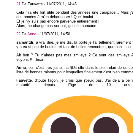
21
De Fauvette -
11/07/2011, 14:45
Cela m'a été fort utile pendant des années une carapace... Mais j'
des années à m'en débarrasser ! Quel boulot !
Et je n'y suis pas encore parvenue entièrement !
Alors, ne change pas surtout, gentille humaine.
22
De
Anne
-
11/07/2011, 14:50
samantdi
, à vrai dire, je me dis, la porte je l'ai tellement rarement 
y a eu si peu de boulets et tant de belles rencontres, que bah... oui,
Ah bon ? Tu n'aimes pas mes smileys ? Ce sont des smileys
voyons !!! :heart:
Anna
, oui, c'est très juste, na !(Dit-elle dans le plein élan de se c
liste de bonnes raisons pour lesquelles finalement c'est bien comme
Fauvette
, d'toute façon, je crois que j'peux pas. J'ai déjà à pe
maturité depuis l'âge de 10 ans,