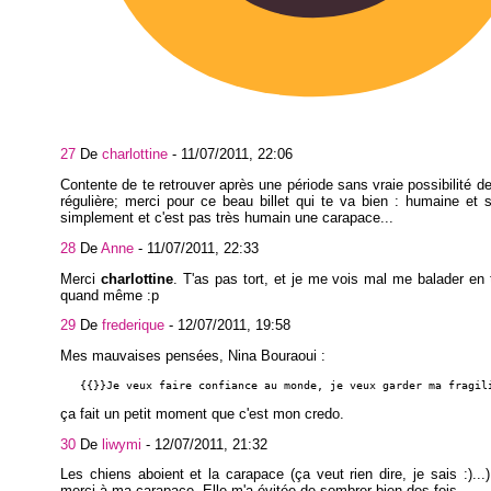
27
De
charlottine
-
11/07/2011, 22:06
Contente de te retrouver après une période sans vraie possibilité d
régulière; merci pour ce beau billet qui te va bien : humaine et s
simplement et c'est pas très humain une carapace...
28
De
Anne
-
11/07/2011, 22:33
Merci
charlottine
. T'as pas tort, et je me vois mal me balader en t
quand même :p
29
De
frederique
-
12/07/2011, 19:58
Mes mauvaises pensées, Nina Bouraoui :
   {{}}Je veux faire confiance au monde, je veux garder ma fragil
ça fait un petit moment que c'est mon credo.
30
De
liwymi
-
12/07/2011, 21:32
Les chiens aboient et la carapace (ça veut rien dire, je sais :)...)
merci à ma carapace. Elle m'a évitée de sombrer bien des fois.