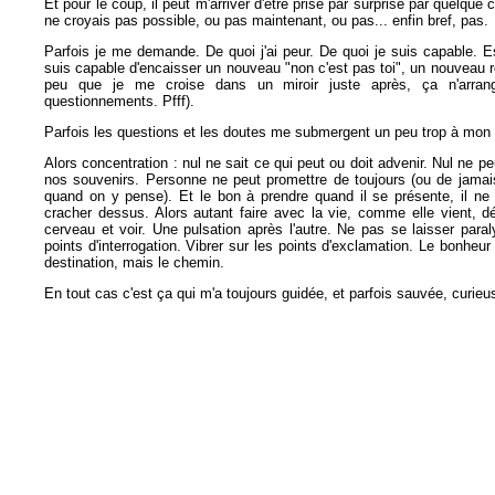
Et pour le coup, il peut m'arriver d'être prise par surprise par quelque
ne croyais pas possible, ou pas maintenant, ou pas... enfin bref, pas.
Parfois je me demande. De quoi j'ai peur. De quoi je suis capable. E
suis capable d'encaisser un nouveau "non c'est pas toi", un nouveau r
peu que je me croise dans un miroir juste après, ça n'arran
questionnements. Pfff).
Parfois les questions et les doutes me submergent un peu trop à mon 
Alors concentration : nul ne sait ce qui peut ou doit advenir. Nul ne pe
nos souvenirs. Personne ne peut promettre de toujours (ou de jamai
quand on y pense). Et le bon à prendre quand il se présente, il ne 
cracher dessus. Alors autant faire avec la vie, comme elle vient, d
cerveau et voir. Une pulsation après l'autre. Ne pas se laisser paral
points d'interrogation. Vibrer sur les points d'exclamation. Le bonheur 
destination, mais le chemin.
En tout cas c'est ça qui m'a toujours guidée, et parfois sauvée, curie