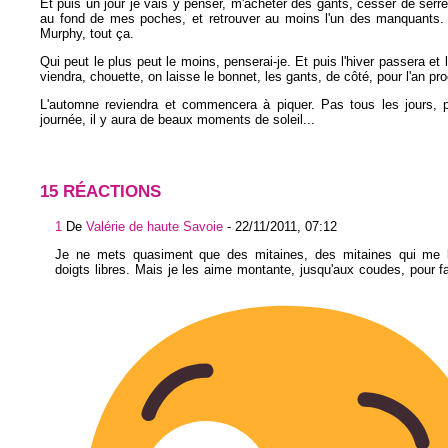
Et puis un jour je vais y penser, m'acheter des gants, cesser de serre
au fond de mes poches, et retrouver au moins l'un des manquants.
Murphy, tout ça.
Qui peut le plus peut le moins, penserai-je. Et puis l'hiver passera et 
viendra, chouette, on laisse le bonnet, les gants, de côté, pour l'an pr
L'automne reviendra et commencera à piquer. Pas tous les jours, p
journée, il y aura de beaux moments de soleil...
15 RÉACTIONS
1
De
Valérie de haute Savoie
-
22/11/2011, 07:12
Je ne mets quasiment que des mitaines, des mitaines qui me l
doigts libres. Mais je les aime montante, jusqu'aux coudes, pour f