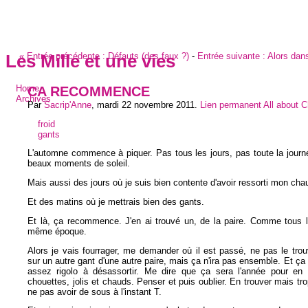
«
Entrée précédente :
Défauts (des faux ?)
-
Entrée suivante :
Alors dans
Les Mille et une vies
CA RECOMMENCE
Home
Archives
Par
Sacrip'Anne
,
mardi 22 novembre 2011
.
Lien permanent
All about 
froid
gants
L'automne commence à piquer. Pas tous les jours, pas toute la journé
beaux moments de soleil.
Mais aussi des jours où je suis bien contente d'avoir ressorti mon cha
Et des matins où je mettrais bien des gants.
Et là, ça recommence. J'en ai trouvé un, de la paire. Comme tous l
même époque.
Alors je vais fourrager, me demander où il est passé, ne pas le tro
sur un autre gant d'une autre paire, mais ça n'ira pas ensemble. Et ça
assez rigolo à désassortir. Me dire que ça sera l'année pour en 
chouettes, jolis et chauds. Penser et puis oublier. En trouver mais tr
ne pas avoir de sous à l'instant T.