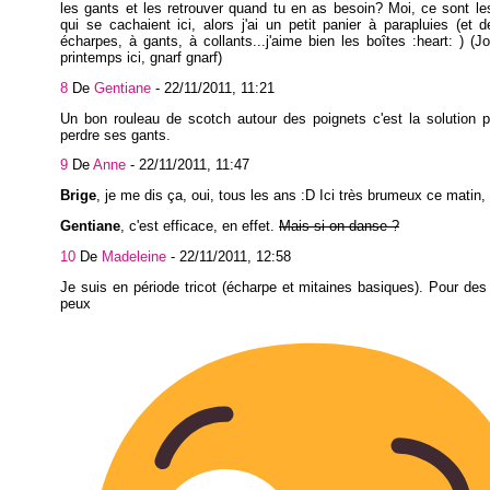
les gants et les retrouver quand tu en as besoin? Moi, ce sont le
qui se cachaient ici, alors j'ai un petit panier à parapluies (et 
écharpes, à gants, à collants...j'aime bien les boîtes :heart: ) (J
printemps ici, gnarf gnarf)
8
De
Gentiane
-
22/11/2011, 11:21
Un bon rouleau de scotch autour des poignets c'est la solution 
perdre ses gants.
9
De
Anne
-
22/11/2011, 11:47
Brige
, je me dis ça, oui, tous les ans :D Ici très brumeux ce matin,
Gentiane
, c'est efficace, en effet.
Mais si on danse ?
10
De
Madeleine
-
22/11/2011, 12:58
Je suis en période tricot (écharpe et mitaines basiques). Pour des
peux ri