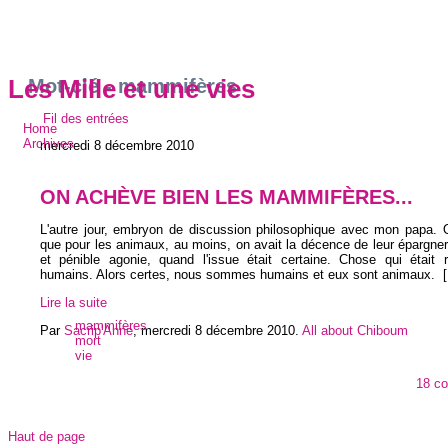
Mot-clé - mammifères
Les Mille et une vies
Fil des entrées
Home
Archives
mercredi 8 décembre 2010
ON ACHÈVE BIEN LES MAMMIFÈRES...
L'autre jour, embryon de discussion philosophique avec mon papa. O
que pour les animaux, au moins, on avait la décence de leur épargne
et pénible agonie, quand l'issue était certaine. Chose qui était 
humains. Alors certes, nous sommes humains et eux sont animaux.
[
Lire la suite
mammifères
Par
Sacrip'Anne
,
mercredi 8 décembre 2010
.
All about Chiboum
mort
vie
18 c
Haut de page