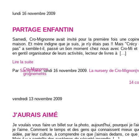
lundi 16 novembre 2009
PARTAGE ENFANTIN
Samedi, Cro-Mignonne avait invité pour la première fois une copine
maison. Et mère indigne que je suis, je n'y étais pas !! Mais "Crécy 
pas" a semble-t-il, passé un bon moment chez nous avec Cro-Mi et
en gentil organisateur de leurs activités, lecteur de livres à
[…]
Lire la suite
Cro-Mignonne
Par
Sacrip'Anne
,
lundi 16 novembre 2009
.
La nursery de Cro-Mignon(n
grognements
14 c
vendredi 13 novembre 2009
J'AURAIS AIMÉ
Je voulais vous faire un billet sur la photo, aujourd'hui, pourquoi je l
je l'aime. Comment le temps et des gens qui connaissent mieux qu
aidée, par leur culture, à comprendre ce que j'aimais dedans, ce que j
Mais il y a contrôle des systèmes de sécurité incendie
[…]