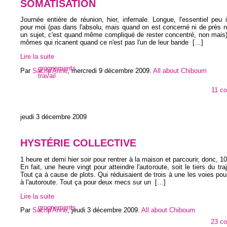
SOMATISATION
Journée entière de réunion, hier, infernale. Longue, l'essentiel peu 
pour moi (pas dans l'absolu, mais quand on est concerné ni de près ni
un sujet, c'est quand même compliqué de rester concentré, non mais
mômes qui ricanent quand ce n'est pas l'un de leur bande
[…]
Lire la suite
grognements
Par
Sacrip'Anne
,
mercredi 9 décembre 2009
.
All about Chiboum
travail
11 c
jeudi 3 décembre 2009
HYSTÉRIE COLLECTIVE
1 heure et demi hier soir pour rentrer à la maison et parcourir, donc, 1
En fait, une heure vingt pour atteindre l'autoroute, soit le tiers du tra
Tout ça à cause de plots. Qui réduisaient de trois à une les voies pou
à l'autoroute. Tout ça pour deux mecs sur un
[…]
Lire la suite
grognements
Par
Sacrip'Anne
,
jeudi 3 décembre 2009
.
All about Chiboum
23 c