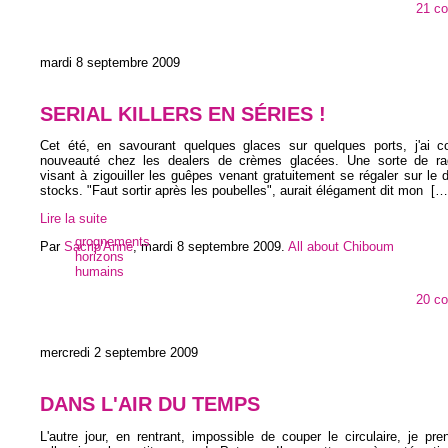
21 c
mardi 8 septembre 2009
SERIAL KILLERS EN SÉRIES !
Cet été, en savourant quelques glaces sur quelques ports, j'ai c
nouveauté chez les dealers de crèmes glacées. Une sorte de raq
visant à zigouiller les guêpes venant gratuitement se régaler sur le 
stocks. "Faut sortir après les poubelles", aurait élégament dit mon
[…
Lire la suite
grognements
Par
Sacrip'Anne
,
mardi 8 septembre 2009
.
All about Chiboum
horizons
humains
20 c
mercredi 2 septembre 2009
DANS L'AIR DU TEMPS
L'autre jour, en rentrant, impossible de couper le circulaire, je pr