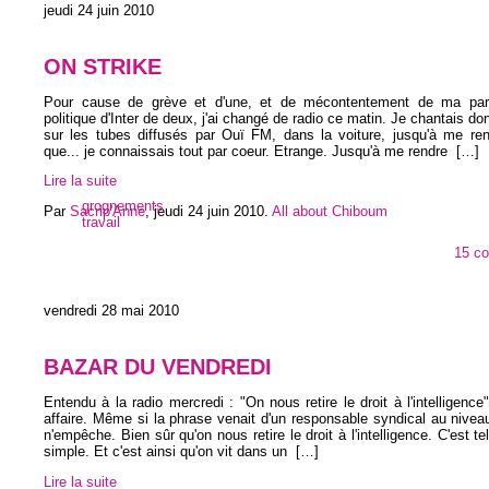
jeudi 24 juin 2010
ON STRIKE
Pour cause de grève et d'une, et de mécontentement de ma par
politique d'Inter de deux, j'ai changé de radio ce matin. Je chantais do
sur les tubes diffusés par Ouï FM, dans la voiture, jusqu'à me re
que... je connaissais tout par coeur. Etrange. Jusqu'à me rendre
[…]
Lire la suite
grognements
Par
Sacrip'Anne
,
jeudi 24 juin 2010
.
All about Chiboum
travail
15 c
vendredi 28 mai 2010
BAZAR DU VENDREDI
Entendu à la radio mercredi : "On nous retire le droit à l'intelligence
affaire. Même si la phrase venait d'un responsable syndical au niveau 
n'empêche. Bien sûr qu'on nous retire le droit à l'intelligence. C'est t
simple. Et c'est ainsi qu'on vit dans un
[…]
Lire la suite