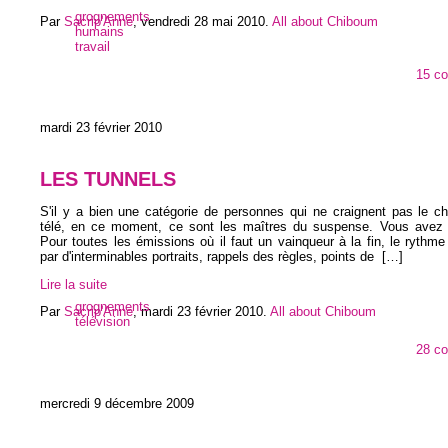
grognements
Par
Sacrip'Anne
,
vendredi 28 mai 2010
.
All about Chiboum
humains
travail
15 c
mardi 23 février 2010
LES TUNNELS
S'il y a bien une catégorie de personnes qui ne craignent pas le c
télé, en ce moment, ce sont les maîtres du suspense. Vous avez
Pour toutes les émissions où il faut un vainqueur à la fin, le rythm
par d'interminables portraits, rappels des règles, points de
[…]
Lire la suite
grognements
Par
Sacrip'Anne
,
mardi 23 février 2010
.
All about Chiboum
télévision
28 c
mercredi 9 décembre 2009