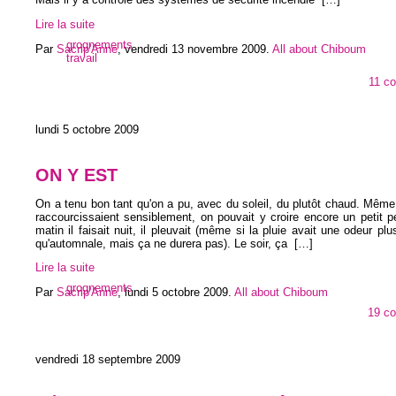
Lire la suite
grognements
Par
Sacrip'Anne
,
vendredi 13 novembre 2009
.
All about Chiboum
travail
11 c
lundi 5 octobre 2009
ON Y EST
On a tenu bon tant qu'on a pu, avec du soleil, du plutôt chaud. Même 
raccourcissaient sensiblement, on pouvait y croire encore un petit 
matin il faisait nuit, il pleuvait (même si la pluie avait une odeur plu
qu'automnale, mais ça ne durera pas). Le soir, ça
[…]
Lire la suite
grognements
Par
Sacrip'Anne
,
lundi 5 octobre 2009
.
All about Chiboum
19 c
vendredi 18 septembre 2009