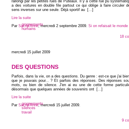
rallongi par les petites rues de Puteaux. Il y a cette rue pù systématiq
a des voitures en double file partout ce qui oblige à faire circuler 
sens inverses sur une seule. Déjà sportif au
[…]
Lire la suite
grognements
Par
Sacrip'Anne
,
mercredi 2 septembre 2009
.
Si on refaisait le monde
humains
18 c
mercredi 15 juillet 2009
DES QUESTIONS
Parfois, dans la vie, on a des questions. Du genre : est-ce que j'ai bien
que je pouvais pour... ? Et parfois des réponses. Des réponses so
mots, ou bien de silence. J'en ai eu une de cette forme particuliè
désormais que quelques années de souvenirs ont
[…]
Lire la suite
grognements
Par
Sacrip'Anne
,
mercredi 15 juillet 2009
.
silences
travail
9 c