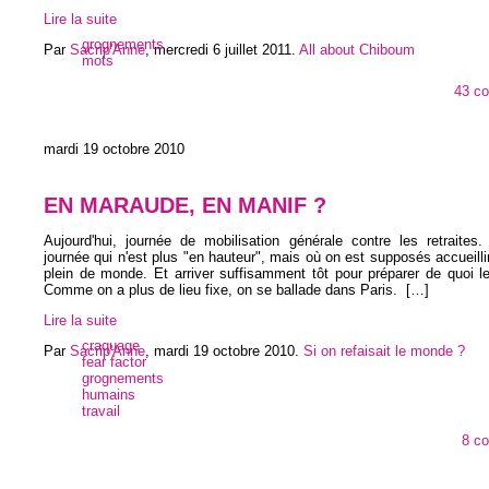
Lire la suite
grognements
Par
Sacrip'Anne
,
mercredi 6 juillet 2011
.
All about Chiboum
mots
43 c
mardi 19 octobre 2010
EN MARAUDE, EN MANIF ?
Aujourd'hui, journée de mobilisation générale contre les retraites. 
journée qui n'est plus "en hauteur", mais où on est supposés accueill
plein de monde. Et arriver suffisamment tôt pour préparer de quoi les
Comme on a plus de lieu fixe, on se ballade dans Paris.
[…]
Lire la suite
craquage
Par
Sacrip'Anne
,
mardi 19 octobre 2010
.
Si on refaisait le monde ?
fear factor
grognements
humains
travail
8 c