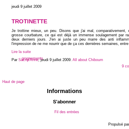
jeudi 9 juillet 2009
TROTINETTE
Je trottine mieux, un peu. Disons que j'ai mal, comparativement
grosse courbature, ce qui est déjà un immense soulagement par ra
deux derniers jours. J'en ai juste un peu marre des anti inflammat
l'impression de ne me nourrir que de ça ces dernières semaines, entr
Lire la suite
grognements
Par
Sacrip'Anne
,
jeudi 9 juillet 2009
.
All about Chiboum
9 c
Haut de page
Informations
S'abonner
Fil des entrées
Propulsé pa