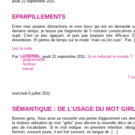
jeudi 22 septembre 2011
EPARPILLEMENTS
Entre mes propres distractions et mon boss qui est en demande s
derniers temps, je bosse par fragments de 5 minutes consécutives 
sujet. C'est un peu agaçant, et puis pas toujours très efficace. E
étourderies. Et pertes de temps sur le mode "mais où j'en suis". Pas
Lire la suite
craquage
Par
Sacrip'Anne
,
jeudi 22 septembre 2011
.
Si on refaisait le monde ?
grognements
humour
travail
7 c
mercredi 6 juillet 2011
SÉMANTIQUE : DE L'USAGE DU MOT GIRL
Bonnes gens, Vous avez pu ressentir une pointe d'agacement ces dern
la énième utilisation du mot "girlie" pour décrire la nouvelle déco de 
peu de vocabulaire. Si le mot indique, en première intention, dési
féminin, souvent jeune, il est fort souvent, en langue de
[…]