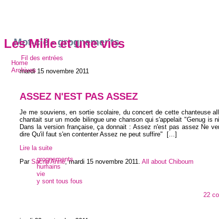
Mot-clé - grognements
Les Mille et une vies
Fil des entrées
Home
Archives
mardi 15 novembre 2011
ASSEZ N'EST PAS ASSEZ
Je me souviens, en sortie scolaire, du concert de cette chanteuse a
chantait sur un mode bilingue une chanson qui s'appelait "Genug is n
Dans la version française, ça donnait : Assez n'est pas assez Ne v
dire Qu'il faut s'en contenter Assez ne peut suffire"
[…]
Lire la suite
grognements
Par
Sacrip'Anne
,
mardi 15 novembre 2011
.
All about Chiboum
humains
vie
y sont tous fous
22 c