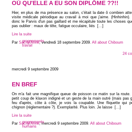
OÙ QU'ELLE A EU SON DIPLÔME ??!!
Hier, en plus de ma présence au salon, c'était la date ô combien at
visite médicale périodique au cravail à moi que j'aime. (Hinhinhin).
donc le Parvis d'un pas gaillard et me récapitule toute les choses qu
pas oublier : maux de tête, fatigue occulaire, liés
[…]
Lire la suite
grognements
Par
Sacrip'Anne
,
vendredi 18 septembre 2009
.
All about Chiboum
travail
24 c
mercredi 9 septembre 2009
EN BREF
On m'a fait une magnifique queue de poisson ce matin sur la route.
petit coup de klaxon indigné et un geste de la main outré (mais pas g
feu d'après, côte à côte, je vois la coupable. Une fliquette qui p
chignon (réglementaire ?). Exemplarité. Plus loin. Je laisse
[…]
Lire la suite
grognements
Par
Sacrip'Anne
,
mercredi 9 septembre 2009
.
All about Chiboum
humains