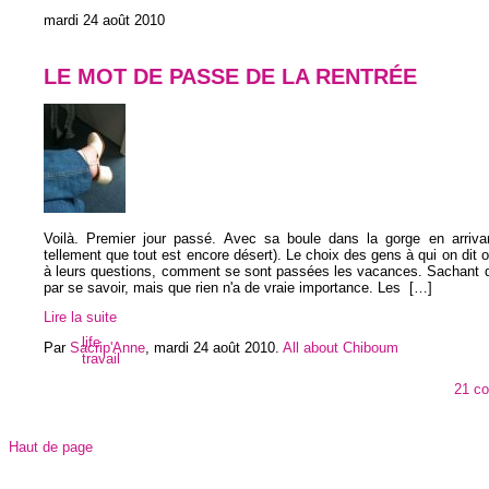
mardi 24 août 2010
LE MOT DE PASSE DE LA RENTRÉE
Voilà. Premier jour passé. Avec sa boule dans la gorge en arrivant
tellement que tout est encore désert). Le choix des gens à qui on dit o
à leurs questions, comment se sont passées les vacances. Sachant qu
par se savoir, mais que rien n'a de vraie importance. Les
[…]
Lire la suite
life
Par
Sacrip'Anne
,
mardi 24 août 2010
.
All about Chiboum
travail
21 c
Haut de page