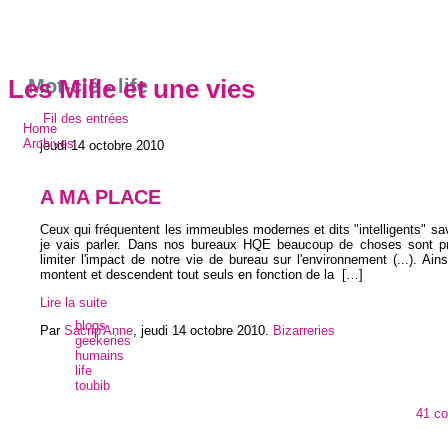
Mot-clé - life
Les Mille et une vies
Fil des entrées
Home
Archives
jeudi 14 octobre 2010
A MA PLACE
Ceux qui fréquentent les immeubles modernes et dits "intelligents" sa
je vais parler. Dans nos bureaux HQE beaucoup de choses sont p
limiter l'impact de notre vie de bureau sur l'environnement (...). Ains
montent et descendent tout seuls en fonction de la
[…]
Lire la suite
blogs
Par
Sacrip'Anne
,
jeudi 14 octobre 2010
.
Bizarreries
geekeries
humains
life
toubib
41 c