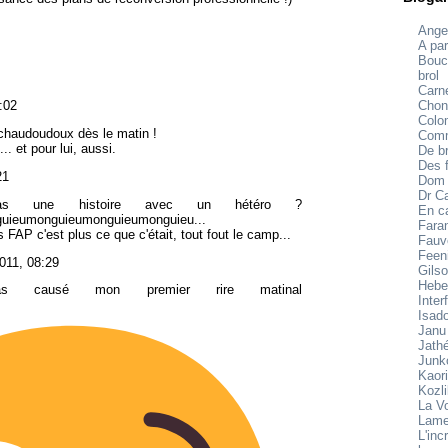
Ange
A par
Bouc
brol
Carne
:02
Chon
Colo
 chaudoudoux dès le matin !
Comm
.. et pour lui, aussi.
De br
Des f
21
Dom
Dr C
s une histoire avec un hétéro ?
En c
ieumonguieumonguieumonguieu...
Fara
es FAP c'est plus ce que c'était, tout fout le camp...
Fauv
Feen
011, 08:29
Gilso
Hebe
as causé mon premier rire matinal
Inter
Isad
Janu
Jath
Junk
Kaori
Kozl
La V
Lame
L'inc