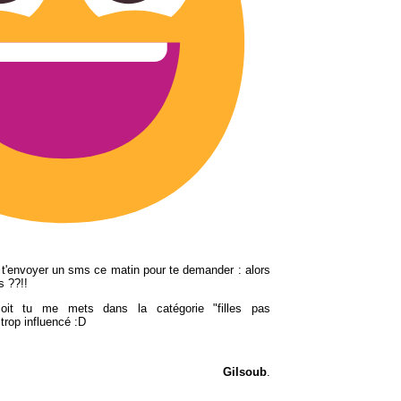
illi t'envoyer un sms ce matin pour te demander : alors
rs ??!!
oit tu me mets dans la catégorie "filles pas
 trop influencé :D
erci
Gilsoub
.