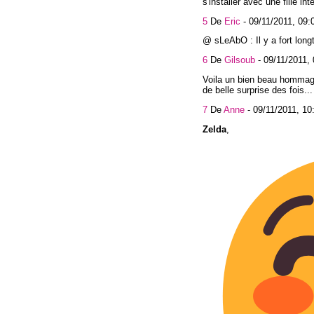
s'installer avec une fille int
5
De
Eric
-
09/11/2011, 09:
@ sLeAbO : Il y a fort lon
6
De
Gilsoub
-
09/11/2011, 
Voila un bien beau hommage,
de belle surprise des fois...
7
De
Anne
-
09/11/2011, 10
Zelda
, 