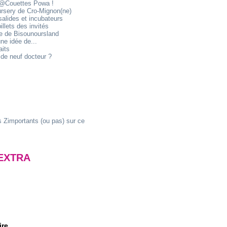
@Couettes Powa !
ursery de Cro-Mignon(ne)
alides et incubateurs
illets des invités
ie de Bisounoursland
ne idée de...
aits
de neuf docteur ?
 Zimportants (ou pas) sur ce
EXTRA
ire