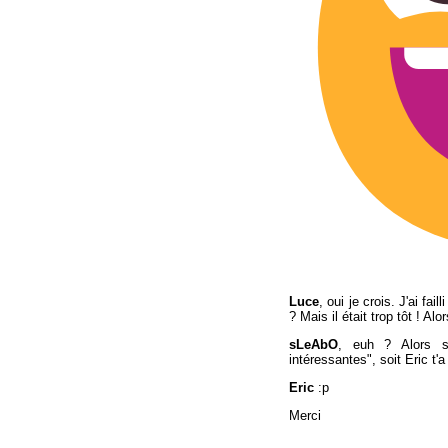
Luce
, oui je crois. J'ai fa
? Mais il était trop tôt ! Alo
sLeAbO
, euh ? Alors s
intéressantes", soit Eric t'a
Eric
:p
M