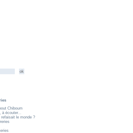
ries
about Chiboum
e, à écouter...
 refaisait le monde ?
reries
eries