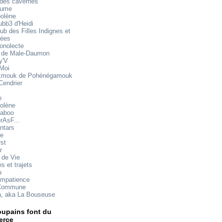
 des cavernes
mume
oolène
ubb3 d'Heidi
ub des Filles Indignes et
rées
onolecte
 de Male-Daumon
y'V
 Moi
mouk de Pohénégamouk
Cendrier
o
olène
aboo
rAsF...
ntars
te
rst
r
 de Vie
s et trajets
u
impatience
Commune
a, aka La Bouseuse
upains font du
rce