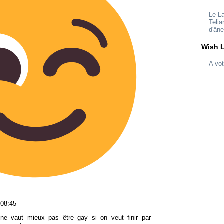
Le L
Telia
d'ân
Wish L
A vot
 08:45
 ne vaut mieux pas être gay si on veut finir par