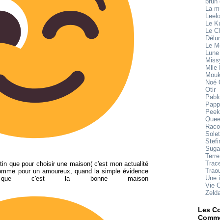
brun
La 
Leel
Le K
Le Cl
Délu
Le M
Lune
Miss
Mlle
Mouk
Noé 
Otir
Pabl
Papp
Peek
Quee
Raco
Sole
Stefi
Suga
Terre
Trace
in que pour choisir une maison( c'est mon actualité
Trao
comme pour un amoureux, quand la simple évidence
Une 
t que c'est la bonne maison
Vie 
Zeld
Les Co
Comme