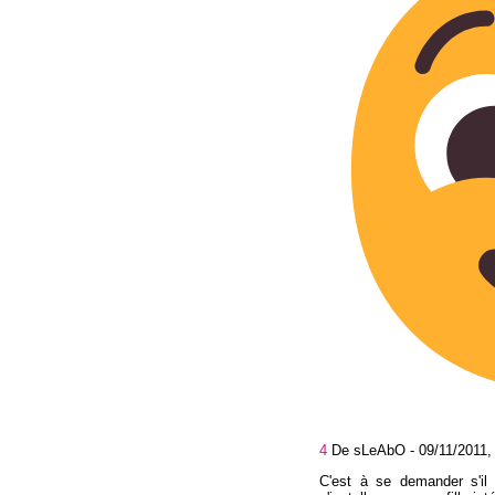
4
De sLeAbO -
09/11/2011,
C'est à se demander s'il