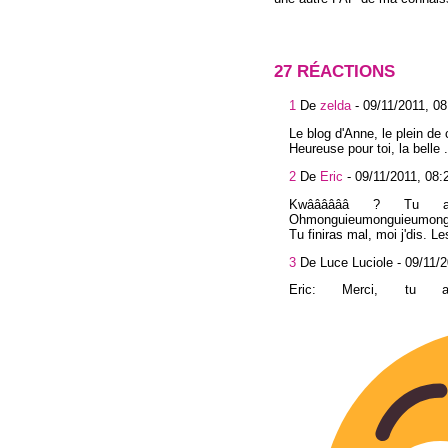
27 RÉACTIONS
1
De
zelda
-
09/11/2011, 08
Le blog d'Anne, le plein de
Heureuse pour toi, la belle ..
2
De
Eric
-
09/11/2011, 08:
Kwââââââ ? Tu a
Ohmonguieumonguieumongu
Tu finiras mal, moi j'dis. L
3
De Luce Luciole -
09/11/2
Eric: Merci, tu 