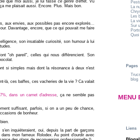
ble que moi aussi, je lui fasse
ce genre
d'effet. Vu
Pest
 ça me plaisait aussi. Encore. Plus. Mais bon.
La n
Chrys
Les b
La v
ves, aux envies, aux possibles pas encore explorés...
Sur u
s jour. Davantage, encore, que ce qui pouvait me faire
Portr
Quoi 
telligence, son insatiable curiosité, son humour à lui
études.
nt "oh pareil", celles qui nous différencient. Son
hocolat.
Pages
nt si simples mais dont la résonance à deux n'est
Trucs
blog
nt-là, ces baffes, ces vacheries de la vie ? Ca valait
7%, dans un carnet d'adresse
, ça ne semble pas
MENU 
ement suffisant, parfois, si on a un peu de chance,
 occasions de bonheur.
 bien.
Liens
i s'en inquiéteraient, oui, depuis la part de garçons
 dans mon fameux Rolodex. Au point d'ourdir avec
Blogal
ance des plans de reconversion professionnelle !)