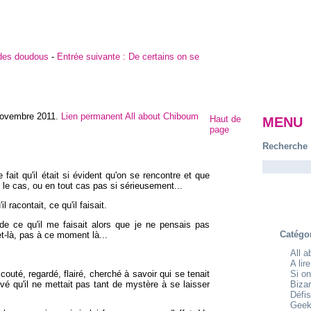
 des doudous
-
Entrée suivante :
De certains on se
novembre 2011
.
Lien permanent
All about Chiboum
Haut de
MENU
page
Recherche
le fait qu'il était si évident qu'on se rencontre et que
é le cas, ou en tout cas pas si sérieusement...
 racontait, ce qu'il faisait.
e ce qu'il me faisait alors que je ne pensais pas
Catégo
et-là, pas à ce moment là...
All 
A lir
 Ecouté, regardé, flairé, cherché à savoir qui se tenait
Si on
uvé qu'il ne mettait pas tant de mystère à se laisser
Bizar
Défis
Geek