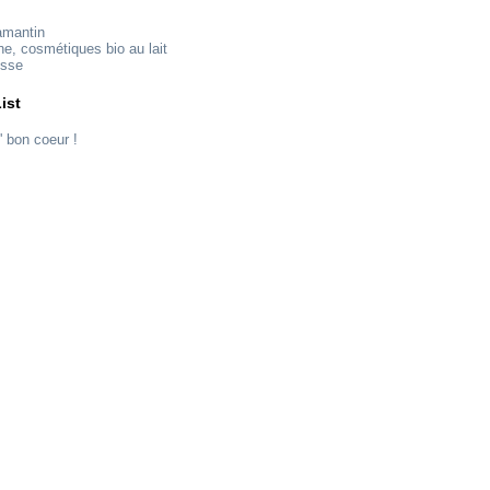
amantin
ne, cosmétiques bio au lait
esse
ist
' bon coeur !