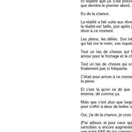
Et espéré que ça s'rait possi
que derrière le premier abord,
Eu de la chance.
La réalité a fait suite aux rê
la réalité est belle, jour aprè
rêver à ce moment.
Les pleins, les déliés. Son in
qui fait rire le mien, ses inqui
Tout un tas de choses qui fo
amour pour le fromage et le c
Tout un tas de choses qui so
finalement pas si fréquente.
C'était pour arriver à ce mome
la peine.
Et c'est là qu'on se dit que
énorme, dit comme ça.
Mais que c'est plus que larg
pour s'offrir à deux de belles
Oui, j'ai de la chance, je crois
(Par ailleurs et pour ceux qu
sensibles a encore augmenté
une autre FAP de ma connaiss