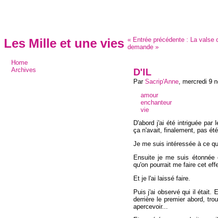
«
Entrée précédente :
La valse
Les Mille et une vies
demande
»
Home
D'IL
Archives
Par
Sacrip'Anne
,
mercredi 9 
amour
enchanteur
vie
D'abord j'ai été intriguée par 
ça n'avait, finalement, pas ét
Je me suis intéressée à ce qu'il
Ensuite je me suis étonnée d
qu'on pourrait me faire cet eff
Et je l'ai laissé faire.
Puis j'ai observé qui il était.
derrière le premier abord, tro
apercevoir...