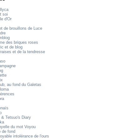
llyca
t soi
le d'Or
t de brouillons de Luce
dre
mblog
e des briques roses
ic et de blog
raises et de la tendresse
aso
ampagne
ng
ette
ix
ub, au fond du Galetas
loma
férences
ora
énaïs
o
 & Tetsuo's Diary
ika
oyelle du mot Voyou
 de fond
royable intolérance de l'ours