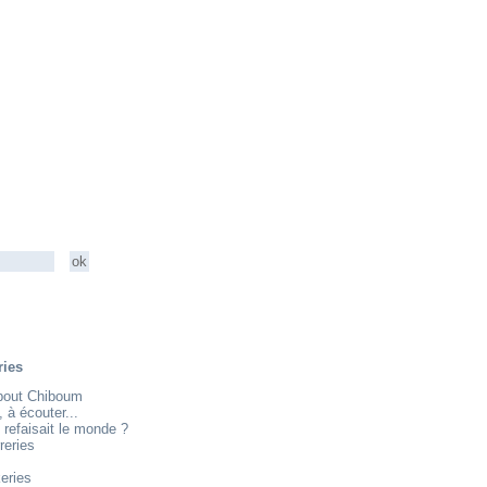
ries
about Chiboum
e, à écouter...
 refaisait le monde ?
reries
eries