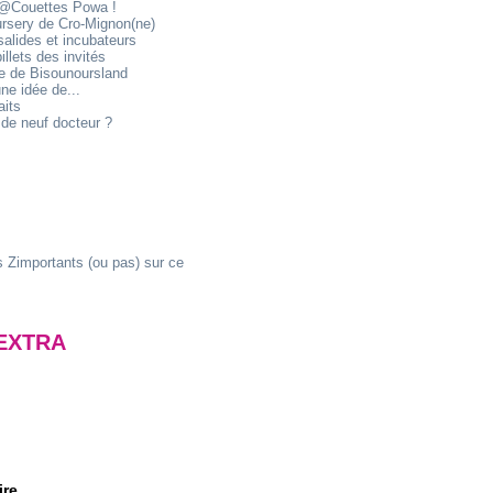
@Couettes Powa !
ursery de Cro-Mignon(ne)
alides et incubateurs
illets des invités
ie de Bisounoursland
ne idée de...
aits
de neuf docteur ?
 Zimportants (ou pas) sur ce
EXTRA
ire