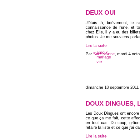
DEUX OUI
J'étais là, brièvement, le s
connaissance de l'une, et to
chez Elle, il y a eu des bill
photos. Je me souviens parfai
Lire la suite
amour
Par
Sacrip'Anne
,
mardi 4 octo
mariage
vie
dimanche 18 septembre 2011
DOUX DINGUES, 
Les Doux Dingues ont encore f
ce que ça me fait, cette affe
en tout cas. Du coup, grâce
refaire la liste et ce que j'ai 
Lire la suite