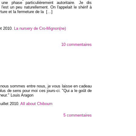
se une phase particulièrement autoritaire. Je dis
 l'est un peu naturellement. On l'appelait le shérif à
rture et la fermeture de la
[…]
let 2010
.
La nursery de Cro-Mignon(ne)
10 commentaires
 nous sommes entre nous, je vous laisse en cadeau
lus de sens pour moi ces jours-ci. "Qui a le goût de
heur." Louis Aragon
uillet 2010
.
All about Chiboum
5 commentaires