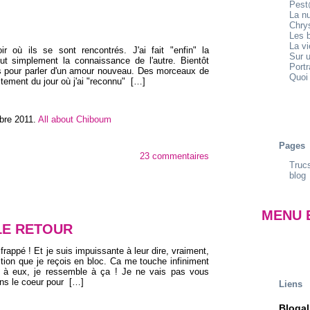
Pest
La n
Chrys
Les b
La v
oir où ils se sont rencontrés. J'ai fait "enfin" la
Sur u
ut simplement la connaissance de l'autre. Bientôt
Portr
ets pour parler d'un amour nouveau. Des morceaux de
Quoi 
tement du jour où j'ai "reconnu"
[…]
bre 2011
.
All about Chiboum
Pages
23 commentaires
Trucs
blog
MENU 
LE RETOUR
rappé ! Et je suis impuissante à leur dire, vraiment,
ction que je reçois en bloc. Ca me touche infiniment
 à eux, je ressemble à ça ! Je ne vais pas vous
dans le coeur pour
[…]
Liens
Blogal