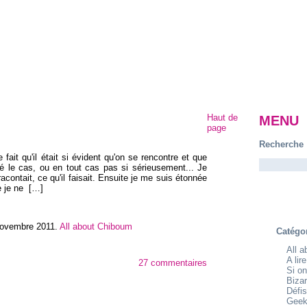
Haut de
MENU
page
Recherche
le fait qu'il était si évident qu'on se rencontre et que
té le cas, ou en tout cas pas si sérieusement... Je
acontait, ce qu'il faisait. Ensuite je me suis étonnée
e je ne
[…]
novembre 2011
.
All about Chiboum
Catégo
All 
A lir
27 commentaires
Si on
Bizar
Défis
Geek