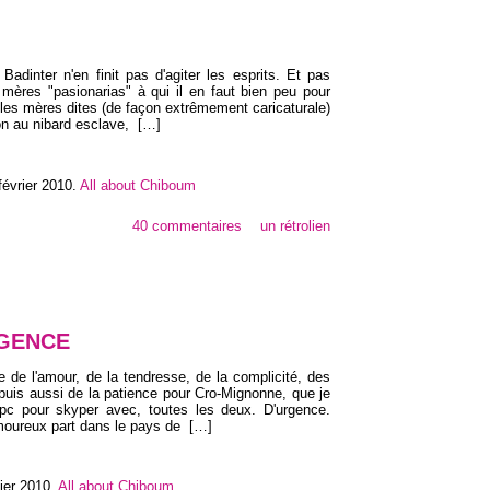
 Badinter n'en finit pas d'agiter les esprits. Et pas
 mères "pasionarias" à qui il en faut bien peu pour
, les mères dites (de façon extrêmement caricaturale)
non au nibard esclave,
[…]
février 2010
.
All about Chiboum
40 commentaires
un rétrolien
RGENCE
ce de l'amour, de la tendresse, de la complicité, des
t puis aussi de la patience pour Cro-Mignonne, que je
epc pour skyper avec, toutes les deux. D'urgence.
moureux part dans le pays de
[…]
vier 2010
.
All about Chiboum