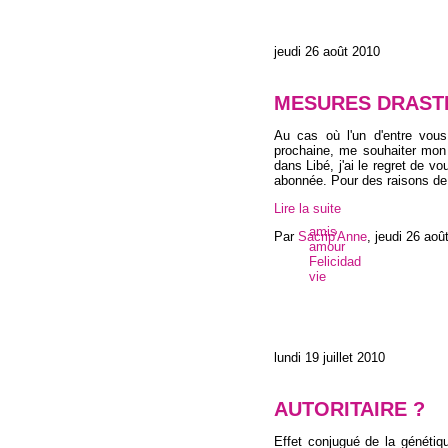
jeudi 26 août 2010
MESURES DRAST
Au cas où l'un d'entre vou
prochaine, me souhaiter mon
dans Libé, j'ai le regret de v
abonnée. Pour des raisons de
Lire la suite
amis
Par
Sacrip'Anne
,
jeudi 26 aoû
amour
Felicidad
vie
lundi 19 juillet 2010
AUTORITAIRE ?
Effet conjugué de la génétiq