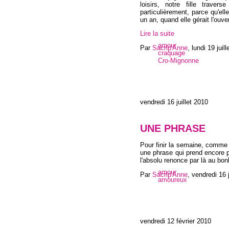
loisirs, notre fille traver
particulièrement, parce qu'elle
un an, quand elle gérait l'ouve
Lire la suite
amour
Par
Sacrip'Anne
,
lundi 19 juil
craquage
Cro-Mignonne
vendredi 16 juillet 2010
UNE PHRASE
Pour finir la semaine, comme
une phrase qui prend encore p
l'absolu renonce par là au bon
amour
Par
Sacrip'Anne
,
vendredi 16 j
amoureux
vendredi 12 février 2010