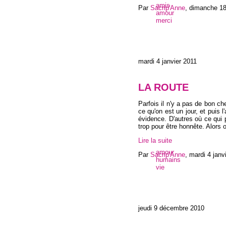
amis
Par
Sacrip'Anne
,
dimanche 18
amour
merci
mardi 4 janvier 2011
LA ROUTE
Parfois il n'y a pas de bon c
ce qu'on est un jour, et puis 
évidence. D'autres où ce qui 
trop pour être honnête. Alors o
Lire la suite
amour
Par
Sacrip'Anne
,
mardi 4 janv
humains
vie
jeudi 9 décembre 2010