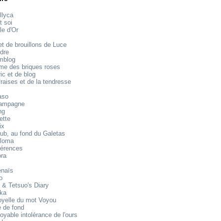
llyca
t soi
le d'Or
t de brouillons de Luce
dre
mblog
e des briques roses
ic et de blog
raises et de la tendresse
aso
ampagne
ng
ette
ix
ub, au fond du Galetas
loma
férences
ora
énaïs
o
 & Tetsuo's Diary
ika
oyelle du mot Voyou
 de fond
royable intolérance de l'ours