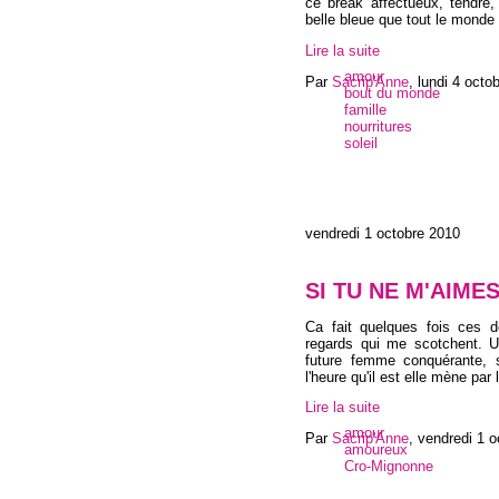
ce break affectueux, tendre,
belle bleue que tout le monde
Lire la suite
amour
Par
Sacrip'Anne
,
lundi 4 octo
bout du monde
famille
nourritures
soleil
vendredi 1 octobre 2010
SI TU NE M'AIMES
Ca fait quelques fois ces d
regards qui me scotchent. U
future femme conquérante, s
l'heure qu'il est elle mène par
Lire la suite
amour
Par
Sacrip'Anne
,
vendredi 1 o
amoureux
Cro-Mignonne