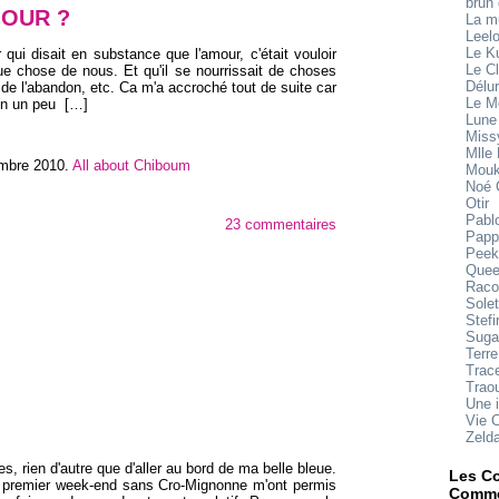
brun
MOUR ?
La 
Leel
Le K
r qui disait en substance que l'amour, c'était vouloir
Le Cl
ue chose de nous. Et qu'il se nourrissait de choses
Délu
 de l'abandon, etc. Ca m'a accroché tout de suite car
Le M
ion un peu
[…]
Lune
Miss
Mlle
embre 2010
.
All about Chiboum
Mouk
Noé 
Otir
Pabl
23 commentaires
Papp
Peek
Quee
Raco
Sole
Stefi
Suga
Terre
Trace
Trao
Une 
Vie 
Zeld
s, rien d'autre que d'aller au bord de ma belle bleue.
Les Co
e premier week-end sans Cro-Mignonne m'ont permis
Comme