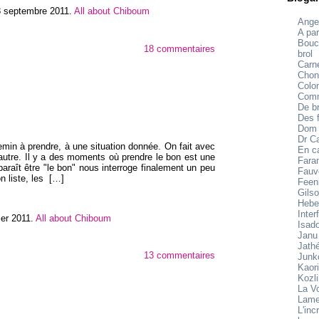
 septembre 2011
.
All about Chiboum
Ange
A par
Bouc
18 commentaires
brol
Carne
Chon
Colo
Comm
De br
Des f
Dom
Dr C
hemin à prendre, à une situation donnée. On fait avec
En c
l'autre. Il y a des moments où prendre le bon est une
Fara
paraît être "le bon" nous interroge finalement un peu
Fauv
n liste, les
[…]
Feen
Gilso
Hebe
Inter
ier 2011
.
All about Chiboum
Isad
Janu
Jath
13 commentaires
Junk
Kaori
Kozl
La V
Lame
L'inc