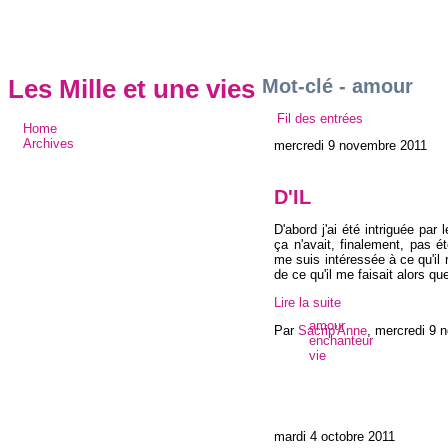
Mot-clé - amour
Les Mille et une vies
Fil des entrées
Home
Archives
mercredi 9 novembre 2011
D'IL
D'abord j'ai été intriguée par 
ça n'avait, finalement, pas é
me suis intéressée à ce qu'il r
de ce qu'il me faisait alors qu
Lire la suite
amour
Par
Sacrip'Anne
,
mercredi 9 
enchanteur
vie
mardi 4 octobre 2011