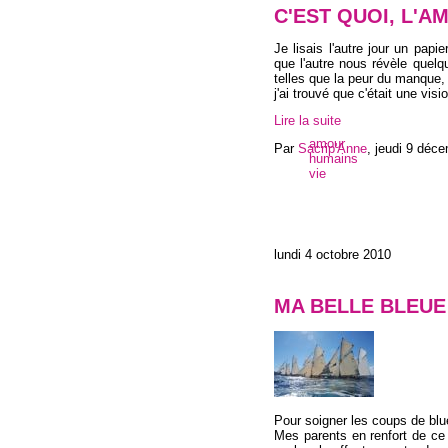
C'EST QUOI, L'A
Je lisais l'autre jour un papie
que l'autre nous révèle quelq
telles que la peur du manque,
j'ai trouvé que c'était une vis
Lire la suite
amour
Par
Sacrip'Anne
,
jeudi 9 déc
humains
vie
lundi 4 octobre 2010
MA BELLE BLEUE
Pour soigner les coups de blue
Mes parents en renfort de c