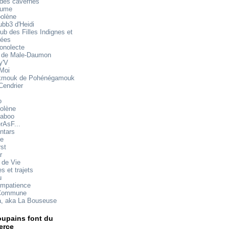
 des cavernes
mume
oolène
ubb3 d'Heidi
ub des Filles Indignes et
rées
onolecte
 de Male-Daumon
y'V
 Moi
mouk de Pohénégamouk
Cendrier
o
olène
aboo
rAsF...
ntars
te
rst
r
 de Vie
s et trajets
u
impatience
Commune
a, aka La Bouseuse
upains font du
rce