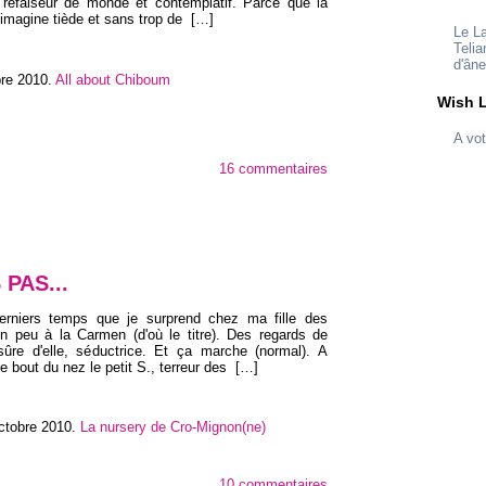
 refaiseur de monde et contemplatif. Parce que la
 imagine tiède et sans trop de
[…]
Le L
Telia
d'ân
bre 2010
.
All about Chiboum
Wish L
A vot
16 commentaires
 PAS...
erniers temps que je surprend chez ma fille des
n peu à la Carmen (d'où le titre). Des regards de
ûre d'elle, séductrice. Et ça marche (normal). A
 le bout du nez le petit S., terreur des
[…]
ctobre 2010
.
La nursery de Cro-Mignon(ne)
10 commentaires