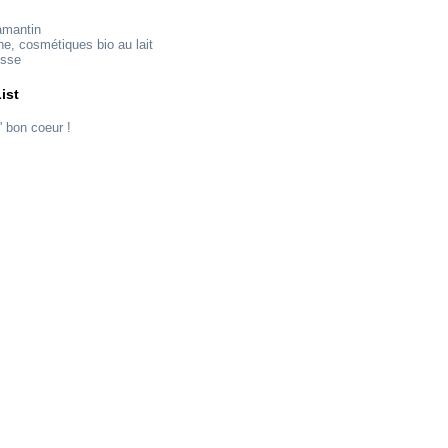
amantin
ne, cosmétiques bio au lait
esse
ist
' bon coeur !