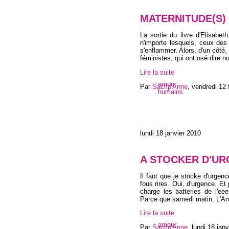
MATERNITUDE(S)
La sortie du livre d'Elisabeth
n'importe lesquels, ceux des
s'enflammer. Alors, d'un côté
féministes, qui ont osé dire 
Lire la suite
amour
Par
Sacrip'Anne
,
vendredi 12 
humains
lundi 18 janvier 2010
A STOCKER D'U
Il faut que je stocke d'urgen
fous rires. Oui, d'urgence. E
charge les batteries de l'ee
Parce que samedi matin, L'A
Lire la suite
amour
Par
Sacrip'Anne
,
lundi 18 jan