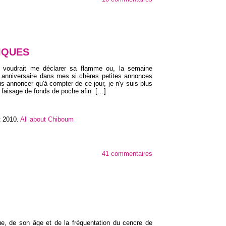
IQUES
s voudrait me déclarer sa flamme ou, la semaine
 anniversaire dans mes si chères petites annonces
ous annoncer qu'à compter de ce jour, je n'y suis plus
 faisage de fonds de poche afin
[…]
t 2010
.
All about Chiboum
41 commentaires
ue, de son âge et de la fréquentation du cencre de