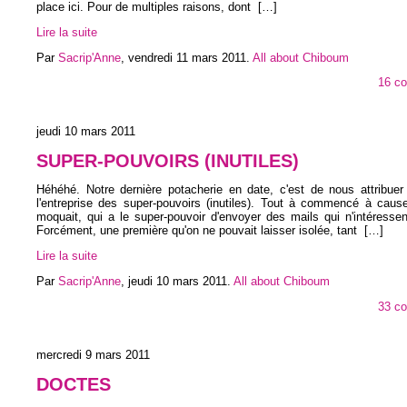
place ici. Pour de multiples raisons, dont
[…]
Lire la suite
Par
Sacrip'Anne
,
vendredi 11 mars 2011
.
All about Chiboum
16 c
jeudi 10 mars 2011
SUPER-POUVOIRS (INUTILES)
Héhéhé. Notre dernière potacherie en date, c'est de nous attribuer
l'entreprise des super-pouvoirs (inutiles). Tout à commencé à caus
moquait, qui a le super-pouvoir d'envoyer des mails qui n'intéresse
Forcément, une première qu'on ne pouvait laisser isolée, tant
[…]
Lire la suite
Par
Sacrip'Anne
,
jeudi 10 mars 2011
.
All about Chiboum
33 c
mercredi 9 mars 2011
DOCTES