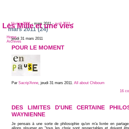
« février 2011
-
mars 2011
-
avril 2011 »
Les Mille et une vies
mars 2011
(24)
Home
jeudi 31 mars 2011
Archives
POUR LE MOMENT
Par
Sacrip'Anne
,
jeudi 31 mars 2011
.
All about Chiboum
16 c
DES LIMITES D'UNE CERTAINE PHILO
WAYNIENNE
Je pensais à une sorte de philosophie qu'on m'a livrée en partag
allons résumer en "tous les choix sont respectables et doivent êtr