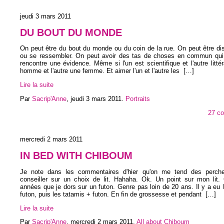
jeudi 3 mars 2011
DU BOUT DU MONDE
On peut être du bout du monde ou du coin de la rue. On peut être d
ou se ressembler. On peut avoir des tas de choses en commun qui f
rencontre une évidence. Même si l'un est scientifique et l'autre littéra
homme et l'autre une femme. Et aimer l'un et l'autre les
[…]
Lire la suite
Par
Sacrip'Anne
,
jeudi 3 mars 2011
.
Portraits
27 c
mercredi 2 mars 2011
IN BED WITH CHIBOUM
Je note dans les commentaires d'hier qu'on me tend des perch
conseiller sur un choix de lit. Hahaha. Ok. Un point sur mon lit. 
années que je dors sur un futon. Genre pas loin de 20 ans. Il y a eu l
futon, puis les tatamis + futon. En fin de grossesse et pendant
[…]
Lire la suite
Par
Sacrip'Anne
,
mercredi 2 mars 2011
.
All about Chiboum