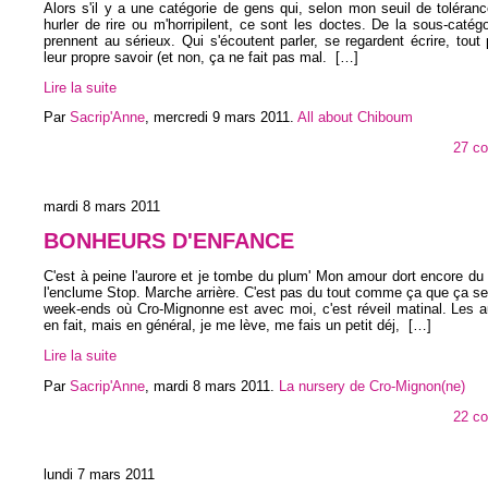
Alors s'il y a une catégorie de gens qui, selon mon seuil de toléran
hurler de rire ou m'horripilent, ce sont les doctes. De la sous-catégo
prennent au sérieux. Qui s'écoutent parler, se regardent écrire, tout
leur propre savoir (et non, ça ne fait pas mal.
[…]
Lire la suite
Par
Sacrip'Anne
,
mercredi 9 mars 2011
.
All about Chiboum
27 c
mardi 8 mars 2011
BONHEURS D'ENFANCE
C'est à peine l'aurore et je tombe du plum' Mon amour dort encore d
l'enclume Stop. Marche arrière. C'est pas du tout comme ça que ça s
week-ends où Cro-Mignonne est avec moi, c'est réveil matinal. Les a
en fait, mais en général, je me lève, me fais un petit déj,
[…]
Lire la suite
Par
Sacrip'Anne
,
mardi 8 mars 2011
.
La nursery de Cro-Mignon(ne)
22 c
lundi 7 mars 2011