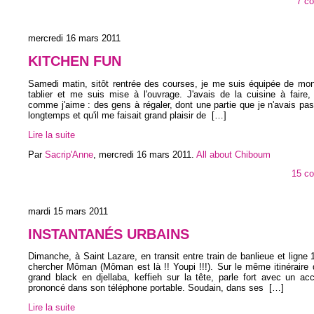
7 c
mercredi 16 mars 2011
KITCHEN FUN
Samedi matin, sitôt rentrée des courses, je me suis équipée de mon
tablier et me suis mise à l'ouvrage. J'avais de la cuisine à faire,
comme j'aime : des gens à régaler, dont une partie que je n'avais pa
longtemps et qu'il me faisait grand plaisir de
[…]
Lire la suite
Par
Sacrip'Anne
,
mercredi 16 mars 2011
.
All about Chiboum
15 c
mardi 15 mars 2011
INSTANTANÉS URBAINS
Dimanche, à Saint Lazare, en transit entre train de banlieue et ligne 1
chercher Môman (Môman est là !! Youpi !!!). Sur le même itinéraire
grand black en djellaba, keffieh sur la tête, parle fort avec un acc
prononcé dans son téléphone portable. Soudain, dans ses
[…]
Lire la suite