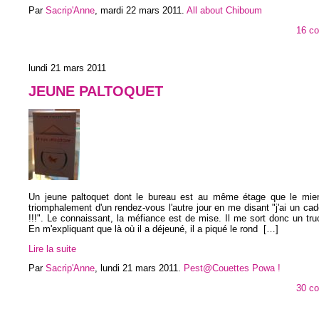
Par
Sacrip'Anne
,
mardi 22 mars 2011
.
All about Chiboum
16 c
lundi 21 mars 2011
JEUNE PALTOQUET
Un jeune paltoquet dont le bureau est au même étage que le mien
triomphalement d'un rendez-vous l'autre jour en me disant "j'ai un cad
!!!". Le connaissant, la méfiance est de mise. Il me sort donc un tru
En m'expliquant que là où il a déjeuné, il a piqué le rond
[…]
Lire la suite
Par
Sacrip'Anne
,
lundi 21 mars 2011
.
Pest@Couettes Powa !
30 c