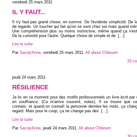
vendredi 25 mars 2011
IL Y FAUT...
Il n'y faut pas grand chose, en somme. De l'évidente simplicité. De l
de regards. Un toucher qui fait qu'on se sent chez soi mais quand mêm
Une compréhension plus ou moins instinctive, même quand ça n'est 
De la curiosité pour l'autre. Quelque chose de simple et de
[…]
Lire la suite
Par
Sacrip'Anne
,
vendredi 25 mars 2011
.
All about Chiboum
20 c
jeudi 24 mars 2011
RÉSILIENCE
Je lis en ce moment pour des motifs professionnels un livre écrit par 
en souffrance. (Ca m'arrive souvent, notez). Il se trouve que cell
connais, et quand on connaît la personne derrière les mots, ça chan
regard. Mais pour le coup, ça ne change pas des
[…]
Lire la suite
Par
Sacrip'Anne
,
jeudi 24 mars 2011
.
All about Chiboum
30 c