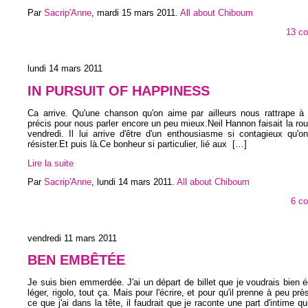
Par
Sacrip'Anne
,
mardi 15 mars 2011
.
All about Chiboum
13 c
lundi 14 mars 2011
IN PURSUIT OF HAPPINESS
Ca arrive. Qu'une chanson qu'on aime par ailleurs nous rattrape 
précis pour nous parler encore un peu mieux.Neil Hannon faisait la ro
vendredi. Il lui arrive d'être d'un enthousiasme si contagieux qu'
résister.Et puis là.Ce bonheur si particulier, lié aux
[…]
Lire la suite
Par
Sacrip'Anne
,
lundi 14 mars 2011
.
All about Chiboum
6 c
vendredi 11 mars 2011
BEN EMBÊTÉE
Je suis bien emmerdée. J'ai un départ de billet que je voudrais bien é
léger, rigolo, tout ça. Mais pour l'écrire, et pour qu'il prenne à peu pr
ce que j'ai dans la tête, il faudrait que je raconte une part d'intime q