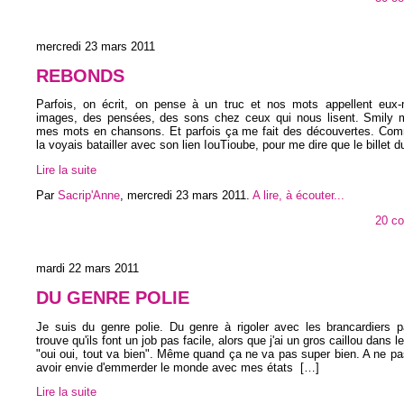
mercredi 23 mars 2011
REBONDS
Parfois, on écrit, on pense à un truc et nos mots appellent eu
images, des pensées, des sons chez ceux qui nous lisent. Smily 
mes mots en chansons. Et parfois ça me fait des découvertes. Comm
la voyais batailler avec son lien IouTioube, pour me dire que le billet 
Lire la suite
Par
Sacrip'Anne
,
mercredi 23 mars 2011
.
A lire, à écouter...
20 c
mardi 22 mars 2011
DU GENRE POLIE
Je suis du genre polie. Du genre à rigoler avec les brancardiers p
trouve qu'ils font un job pas facile, alors que j'ai un gros caillou dans le
"oui oui, tout va bien". Même quand ça ne va pas super bien. A ne p
avoir envie d'emmerder le monde avec mes états
[…]
Lire la suite