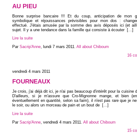
AU PIEU
Bonne surprise bancaire !!! Et du coup, anticipation de mon gr
symbolique et réjouissances prévisibles pour mon dos : change
effectué. J'étais amusée par la somme des avis déposés ici (et aill
sujet. Il y a une tendance dans la famille qui consiste à écouter
[…]
Lire la suite
Par
Sacrip'Anne
,
lundi 7 mars 2011
.
All about Chiboum
16 c
vendredi 4 mars 2011
FOURNEAUX
Je crois, j'ai déjà dit ici, je n'ai pas beaucoup d'intérêt pour la cuisine 
D'ailleurs, si je m'assure que Cro-Mignonne mange, et bien (en
éventuellement en quantité, selon sa faim), il n'est pas rare que je 
le soir, ou alors un morceau de pain et un bout de
[…]
Lire la suite
Par
Sacrip'Anne
,
vendredi 4 mars 2011
.
All about Chiboum
15 c