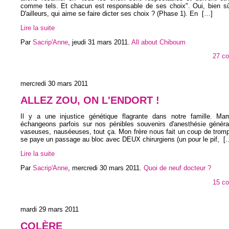
comme tels. Et chacun est responsable de ses choix". Oui, bien sûr
D'ailleurs, qui aime se faire dicter ses choix ? (Phase 1). En
[…]
Lire la suite
Par
Sacrip'Anne
,
jeudi 31 mars 2011
.
All about Chiboum
27 c
mercredi 30 mars 2011
ALLEZ ZOU, ON L'ENDORT !
Il y a une injustice génétique flagrante dans notre famille. M
échangeons parfois sur nos pénibles souvenirs d'anesthésie général
vaseuses, nauséeuses, tout ça. Mon frère nous fait un coup de trompe
se paye un passage au bloc avec DEUX chirurgiens (un pour le pif,
[
Lire la suite
Par
Sacrip'Anne
,
mercredi 30 mars 2011
.
Quoi de neuf docteur ?
15 c
mardi 29 mars 2011
COLÈRE