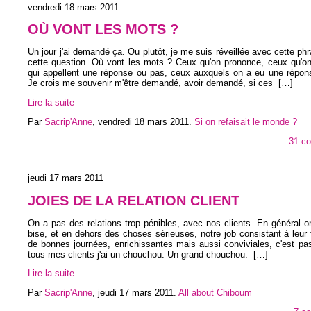
vendredi 18 mars 2011
OÙ VONT LES MOTS ?
Un jour j'ai demandé ça. Ou plutôt, je me suis réveillée avec cette phr
cette question. Où vont les mots ? Ceux qu'on prononce, ceux qu'on
qui appellent une réponse ou pas, ceux auxquels on a eu une répons
Je crois me souvenir m'être demandé, avoir demandé, si ces
[…]
Lire la suite
Par
Sacrip'Anne
,
vendredi 18 mars 2011
.
Si on refaisait le monde ?
31 c
jeudi 17 mars 2011
JOIES DE LA RELATION CLIENT
On a pas des relations trop pénibles, avec nos clients. En général on 
bise, et en dehors des choses sérieuses, notre job consistant à leur 
de bonnes journées, enrichissantes mais aussi conviviales, c'est pa
tous mes clients j'ai un chouchou. Un grand chouchou.
[…]
Lire la suite
Par
Sacrip'Anne
,
jeudi 17 mars 2011
.
All about Chiboum