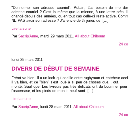
"Donne-moi son adresse courriel". Putain, t'as besoin de me d
adresse courriel ? C'est la même que la mienne, à une lettre près. I
changé depuis des années, ou en tout cas celle-ci reste active. Com
NE PAS avoir son adresse ? J'ai envie de t'injurier, de
[…]
Lire la suite
Par
Sacrip'Anne
,
mardi 29 mars 2011
.
All about Chiboum
24 c
lundi 28 mars 2011
DIVERS DE DÉBUT DE SEMAINE
Frérot va bien. Il a un look qui oscille entre rugbyman et catcheur acc
il va bien, et ce "bien" s'est joué à si peu de choses que... ouf. ___ L
monté. Sauf que. Les livreurs pas très délicats ont du bourriner pour
l'ascenseur, et les pieds de mon lit neuf sont
[…]
Lire la suite
Par
Sacrip'Anne
,
lundi 28 mars 2011
.
All about Chiboum
24 c