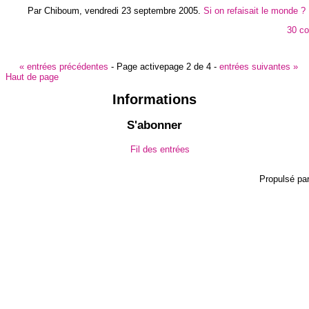
Par Chiboum,
vendredi 23 septembre 2005
.
Si on refaisait le monde ?
30 c
«
entrées précédentes
-
Page active
page 2 de 4
-
entrées suivantes
»
Haut de page
Informations
S'abonner
Fil des entrées
Propulsé pa