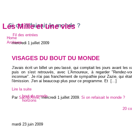
Si on refaisait le monde ?
Les Mille et une vies
Fil des entrées
Home
Archives
mercredi 1 juillet 2009
VISAGES DU BOUT DU MONDE
J'avais écrit un billet un peu lassé, qui comptait les jours avant les 
puis on s'est retrouvés, avec L'Amoureux, à regarder "Rendez-vo
inconnue". Je n'ai pas franchement de sympathie pour Zazie, qui était 
l'émission. J'en ai beaucoup plus pour ce programme. Et
[…]
Lire la suite
bout du monde
Par
Sacrip'Anne
,
mercredi 1 juillet 2009
.
Si on refaisait le monde ?
horizons
20 c
mardi 23 juin 2009