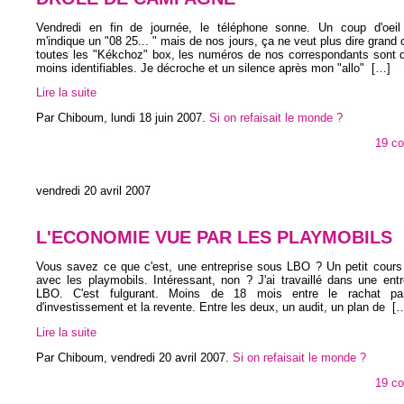
Vendredi en fin de journée, le téléphone sonne. Un coup d'oeil 
m'indique un "08 25... " mais de nos jours, ça ne veut plus dire grand
toutes les "Kékchoz" box, les numéros de nos correspondants sont 
moins identifiables. Je décroche et un silence après mon "allo"
[…]
Lire la suite
Par Chiboum,
lundi 18 juin 2007
.
Si on refaisait le monde ?
19 c
vendredi 20 avril 2007
L'ECONOMIE VUE PAR LES PLAYMOBILS
Vous savez ce que c'est, une entreprise sous LBO ? Un petit cours
avec les playmobils. Intéressant, non ? J'ai travaillé dans une ent
LBO. C'est fulgurant. Moins de 18 mois entre le rachat pa
d'investissement et la revente. Entre les deux, un audit, un plan de
[…
Lire la suite
Par Chiboum,
vendredi 20 avril 2007
.
Si on refaisait le monde ?
19 c