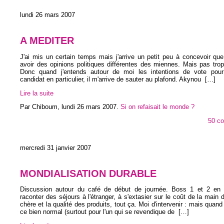
lundi 26 mars 2007
A MEDITER
J'ai mis un certain temps mais j'arrive un petit peu à concevoir que
avoir des opinions politiques différentes des miennes. Mais pas tro
Donc quand j'entends autour de moi les intentions de vote pour
candidat en particulier, il m'arrive de sauter au plafond. Akynou
[…]
Lire la suite
Par Chiboum,
lundi 26 mars 2007
.
Si on refaisait le monde ?
50 c
mercredi 31 janvier 2007
MONDIALISATION DURABLE
Discussion autour du café de début de journée. Boss 1 et 2 en 
raconter des séjours à l'étranger, à s'extasier sur le coût de la main 
chère et la qualité des produits, tout ça. Moi d'intervenir : mais quan
ce bien normal (surtout pour l'un qui se revendique de
[…]