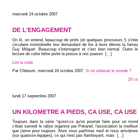
mercredi 24 octobre 2007
DE L'ENGAGEMENT
On lit, on entend, beaucoup de profs (et quelques proviseurs !) s'inter
circulaire ministérielle leur demandant de lire à leurs élèves la fameu
Guy Môquet. Beaucoup s'interrogent et c'est bien normal. Outre le 
lecture de cette lettre porte la poisse à nos joueurs
[…]
Lire la suite
Par Chiboum,
mercredi 24 octobre 2007
.
Si on refaisait le monde ?
20 c
lundi 17 septembre 2007
UN KILOMETRE A PIEDS, CA USE, CA USE 
Toujours dans la série "qu'est-ce qu'on pourrait faire pour un mond
c'était samedi le rallye organisé par Pokanel, l'association la meille
que j'aime pour toujours. Alors nous partîmes neuf et nous arrivâm
(sur quatorze équipes), ce qui n'est pas flamboyant, mais
[…]