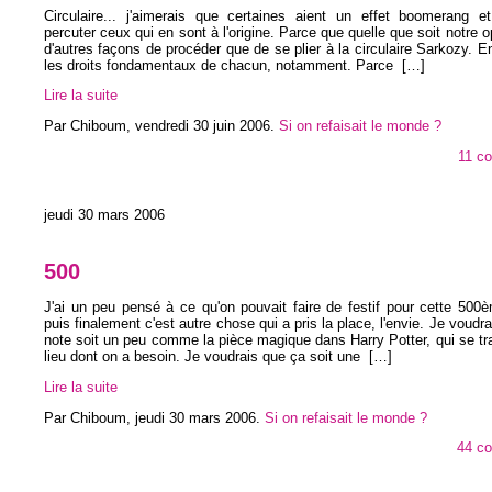
Circulaire... j'aimerais que certaines aient un effet boomerang et
percuter ceux qui en sont à l'origine. Parce que quelle que soit notre op
d'autres façons de procéder que de se plier à la circulaire Sarkozy. E
les droits fondamentaux de chacun, notamment. Parce
[…]
Lire la suite
Par Chiboum,
vendredi 30 juin 2006
.
Si on refaisait le monde ?
11 c
jeudi 30 mars 2006
500
J'ai un peu pensé à ce qu'on pouvait faire de festif pour cette 500
puis finalement c'est autre chose qui a pris la place, l'envie. Je voudr
note soit un peu comme la pièce magique dans Harry Potter, qui se t
lieu dont on a besoin. Je voudrais que ça soit une
[…]
Lire la suite
Par Chiboum,
jeudi 30 mars 2006
.
Si on refaisait le monde ?
44 c