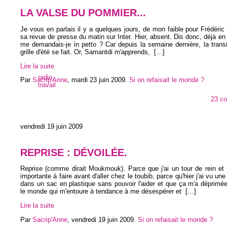
LA VALSE DU POMMIER...
Je vous en parlais il y a quelques jours, de mon faible pour Frédéri
sa revue de presse du matin sur Inter. Hier, absent. Dis donc, déjà e
me demandais-je in petto ? Car depuis la semaine dernière, la transi
grille d'été se fait. Or, Samantdi m'apprends,
[…]
Lire la suite
radio
Par
Sacrip'Anne
,
mardi 23 juin 2009
.
Si on refaisait le monde ?
travail
23 c
vendredi 19 juin 2009
REPRISE : DÉVOILÉE.
Reprise (comme dirait Moukmouk). Parce que j'ai un tour de rein et
importante à faire avant d'aller chez le toubib, parce qu'hier j'ai vu un
dans un sac en plastique sans pouvoir l'aider et que ça m'a déprimé
le monde qui m'entoure à tendance à me désespérer et
[…]
Lire la suite
Par
Sacrip'Anne
,
vendredi 19 juin 2009
.
Si on refaisait le monde ?