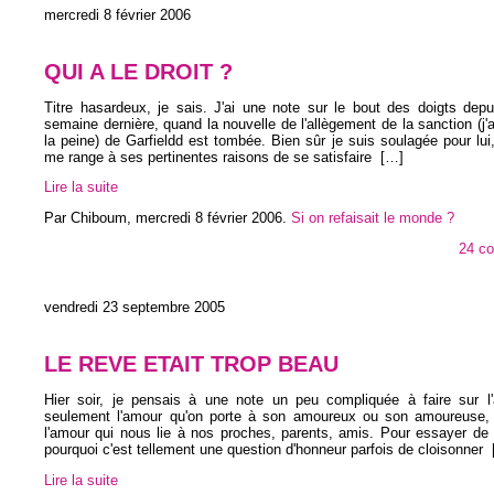
mercredi 8 février 2006
QUI A LE DROIT ?
Titre hasardeux, je sais. J'ai une note sur le bout des doigts depu
semaine dernière, quand la nouvelle de l'allègement de la sanction (j'al
la peine) de Garfieldd est tombée. Bien sûr je suis soulagée pour lui,
me range à ses pertinentes raisons de se satisfaire
[…]
Lire la suite
Par Chiboum,
mercredi 8 février 2006
.
Si on refaisait le monde ?
24 c
vendredi 23 septembre 2005
LE REVE ETAIT TROP BEAU
Hier soir, je pensais à une note un peu compliquée à faire sur l
seulement l'amour qu'on porte à son amoureux ou son amoureuse,
l'amour qui nous lie à nos proches, parents, amis. Pour essayer de
pourquoi c'est tellement une question d'honneur parfois de cloisonner
Lire la suite