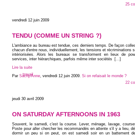
25 c
vendredi 12 juin 2009
TENDU (COMME UN STRING ?)
L'ambiance au bureau est tendue, ces derniers temps. De façon collec
chacun d'entre nous, individuellement, les tensions et récriminations s
intériorisées. Alors les bureaux se transforment en lieux de po
services, inter hiérarchiques, parfois même inter sociétés
[…]
Lire la suite
travail
Par
Sacrip'Anne
,
vendredi 12 juin 2009
.
Si on refaisait le monde ?
22 c
jeudi 30 avril 2009
ON SATURDAY AFTERNOONS IN 1963
Souvent, le samedi, c'est la course. Lever, ménage, lavage, course
Poste pour aller chercher les recommandés en attente s'il y a lieu, déj
dormir un peu si on peut, on est samedi soir en un battement de 