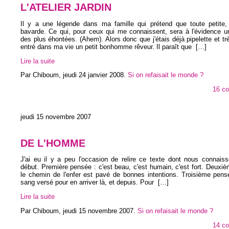
L'ATELIER JARDIN
Il y a une légende dans ma famille qui prétend que toute petite, j
bavarde. Ce qui, pour ceux qui me connaissent, sera à l'évidence u
des plus éhontées. (Ahem). Alors donc que j'étais déjà pipelette et tr
entré dans ma vie un petit bonhomme rêveur. Il paraît que
[…]
Lire la suite
Par Chiboum,
jeudi 24 janvier 2008
.
Si on refaisait le monde ?
16 c
jeudi 15 novembre 2007
DE L'HOMME
J'ai eu il y a peu l'occasion de relire ce texte dont nous connais
début. Première pensée : c'est beau, c'est humain, c'est fort. Deuxi
le chemin de l'enfer est pavé de bonnes intentions. Troisième pens
sang versé pour en arriver là, et depuis. Pour
[…]
Lire la suite
Par Chiboum,
jeudi 15 novembre 2007
.
Si on refaisait le monde ?
14 c