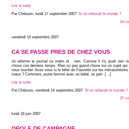
Lire la suite
Par Chiboum,
lundi 17 septembre 2007
.
Si on refaisait le monde ?
19 c
vendredi 14 septembre 2007
CA SE PASSE PRES DE CHEZ VOUS
Je referme le journal ce matin et... rien. Comme il n'y avait rien 
chose ces derniers temps. Rien ou pas grand chose sur un sujet qui 
nous toucher. Avez-vous lu le billet de Fauvette sur les mésaventures 
soeur ? Comment, jeune femme avec un bébé, on part
[…]
Lire la suite
Par Chiboum,
vendredi 14 septembre 2007
.
Si on refaisait le monde ?
37 c
lundi 18 juin 2007
DROLE DE CAMPAGNE